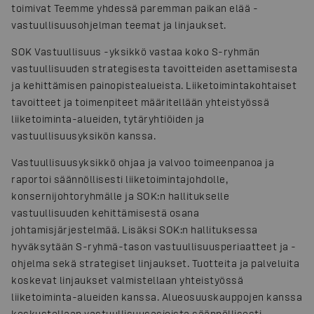
toimivat Teemme yhdessä paremman paikan elää -
vastuullisuusohjelman teemat ja linjaukset.
SOK Vastuullisuus -yksikkö vastaa koko S-ryhmän
vastuullisuuden strategisesta tavoitteiden asettamisesta
ja kehittämisen painopistealueista. Liiketoimintakohtaiset
tavoitteet ja toimenpiteet määritellään yhteistyössä
liiketoiminta-alueiden, tytäryhtiöiden ja
vastuullisuusyksikön kanssa.
Vastuullisuusyksikkö ohjaa ja valvoo toimeenpanoa ja
raportoi säännöllisesti liiketoimintajohdolle,
konsernijohtoryhmälle ja SOK:n hallitukselle
vastuullisuuden kehittämisestä osana
johtamisjärjestelmää. Lisäksi SOK:n hallituksessa
hyväksytään S-ryhmä-tason vastuullisuusperiaatteet ja -
ohjelma sekä strategiset linjaukset. Tuotteita ja palveluita
koskevat linjaukset valmistellaan yhteistyössä
liiketoiminta-alueiden kanssa. Alueosuuskauppojen kanssa
keskustellaan vastuullisuusasioista säännöllisesti