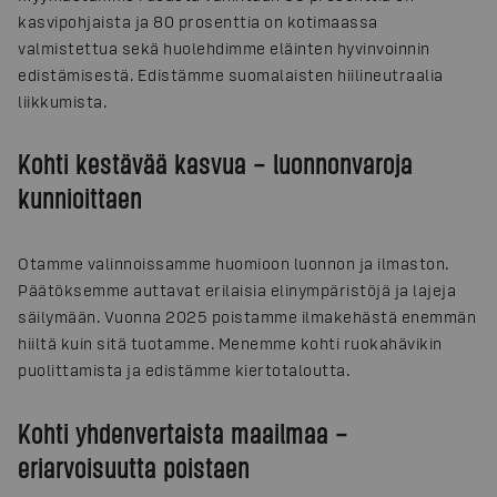
kasvipohjaista ja 80 prosenttia on kotimaassa
valmistettua sekä huolehdimme eläinten hyvinvoinnin
edistämisestä. Edistämme suomalaisten hiilineutraalia
liikkumista.
Kohti kestävää kasvua – luonnonvaroja
kunnioittaen
Otamme valinnoissamme huomioon luonnon ja ilmaston.
Päätöksemme auttavat erilaisia elinympäristöjä ja lajeja
säilymään. Vuonna 2025 poistamme ilmakehästä enemmän
hiiltä kuin sitä tuotamme. Menemme kohti ruokahävikin
puolittamista ja edistämme kiertotaloutta.
Kohti yhdenvertaista maailmaa –
eriarvoisuutta poistaen