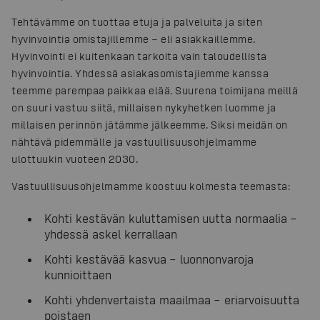
Tehtävämme on tuottaa etuja ja palveluita ja siten
hyvinvointia omistajillemme − eli asiakkaillemme.
Hyvinvointi ei kuitenkaan tarkoita vain taloudellista
hyvinvointia. Yhdessä asiakasomistajiemme kanssa
teemme parempaa paikkaa elää. Suurena toimijana meillä
on suuri vastuu siitä, millaisen nykyhetken luomme ja
millaisen perinnön jätämme jälkeemme. Siksi meidän on
nähtävä pidemmälle ja vastuullisuusohjelmamme
ulottuukin vuoteen 2030.
Vastuullisuusohjelmamme koostuu kolmesta teemasta:
Kohti kestävän kuluttamisen uutta normaalia –
yhdessä askel kerrallaan
Kohti kestävää kasvua – luonnonvaroja
kunnioittaen
Kohti yhdenvertaista maailmaa – eriarvoisuutta
poistaen