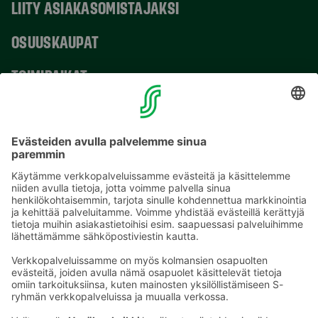
LIITY ASIAKASOMISTAJAKSI
OSUUSKAUPAT
TOIMIPAIKAT
YHTEYSTIEDOT
Sähköpostiosoitteet S-ryhmässä ovat muotoa
etunimi.sukunimi@sok.fi
Seuraa meitä
: