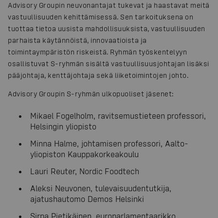
Advisory Groupin neuvonantajat tukevat ja haastavat meitä
vastuullisuuden kehittämisessä. Sen tarkoituksena on
tuottaa tietoa uusista mahdollisuuksista, vastuullisuuden
parhaista käytännöistä, innovaatioista ja
toimintaympäristön riskeistä. Ryhmän työskentelyyn
osallistuvat S-ryhmän sisältä vastuullisuusjohtajan lisäksi
pääjohtaja, kenttäjohtaja sekä liiketoimintojen johto.
Advisory Groupin S-ryhmän ulkopuoliset jäsenet:
Mikael Fogelholm, ravitsemustieteen professori,
Helsingin yliopisto
Minna Halme, johtamisen professori, Aalto-
yliopiston Kauppakorkeakoulu
Lauri Reuter, Nordic Foodtech
Aleksi Neuvonen, tulevaisuudentutkija,
ajatushautomo Demos Helsinki
Sirpa Pietikäinen, europarlamentaarikko