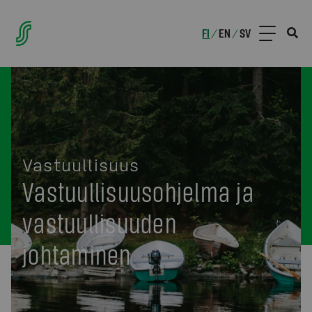
FI
EN
SV
/
/
Vastuullisuus
Vastuullisuusohjelma ja
vastuullisuuden
johtaminen