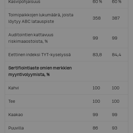
Kasvipohjaisuus
60 %
60 %
Toimipaikkojen lukumäärä, joista
358
387
löytyy ABC latauspiste
Auditointien kattavuus
99
99
riskimaaostoista, %
Eettinen indeksi TYT-kyselyssä
83,8
84,4
Sertifiointiaste omien merkkien
myyntivolyymista, %
Kahvi
100
100
Tee
100
100
Kaakao
99
99
Puuvilla
86
93