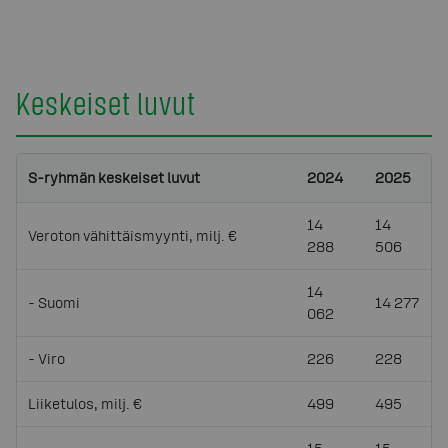
Keskeiset luvut
S-ryhmän keskeiset luvut
2024
2025
14
14
Veroton vähittäismyynti, milj. €
288
506
14
- Suomi
14 277
062
- Viro
226
228
Liiketulos, milj. €
499
495