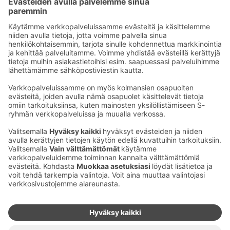
Sähköpostiosoitteet S-ryhmässä ovat muotoa
etunimi.sukunimi@sok.fi
Seuraa meitä
:
Muuta evästeasetuksia
Evästeinformaatio