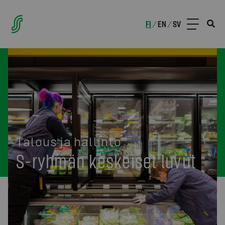
FI
EN
SV
/
/
Talous ja hallinto
S-ryhmän keskeiset luvut