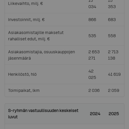
15
15
Liikevaihto, milj. €
034
353
Investoinnit, milj. €
866
683
Asiakasomistajille maksetut
535
558
rahalliset edut, milj. €
Asiakasomistajia, osuuskauppojen
2 653
2 713
jäsenmäärä
271
138
42
Henkilöstö, hlö
41 619
025
Toimipaikat, lkm
2 036
2 059
S-ryhmän vastuullisuuden keskeiset
2024
2025
luvut