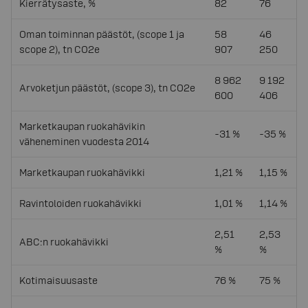
Kierrätysaste, %
82
76
Oman toiminnan päästöt, (scope 1 ja
58
46
scope 2), tn CO2e
907
250
8 962
9 192
Arvoketjun päästöt, (scope 3), tn CO2e
600
406
Marketkaupan ruokahävikin
-31 %
-35 %
väheneminen vuodesta 2014
Marketkaupan ruokahävikki
1,21 %
1,15 %
Ravintoloiden ruokahävikki
1,01 %
1,14 %
2,51
2,53
ABC:n ruokahävikki
%
%
Kotimaisuusaste
76 %
75 %