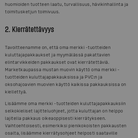
huomioiden tuotteen laatu, turvallisuus, hävikinhallinta ja
toimitusketjun toimivuus.
2. Kierrätettävyys
Tavoitteenamme on, että oma merkki -tuotteiden
kuluttajapakkaukset ja myymälässä pakattavien
elintarvikkeiden pakkaukset ovat kierrätettäviä.
Marketkaupassa mustan muovin käyttö oma merkki -
tuotteiden kuluttajapakkauksissa ja PVC:n ja
oksohajoavien muovien käyttö kaikissa pakkauksissa on
kiellettyä.
Lisäämme oma merkki -tuotteiden kuluttajapakkauksiin
selkokieliset lajitteluohjeet, jotta kuluttajan on helppo
lajitella pakkaus oikeaoppisesti kierrätykseen.
Vaihtoehtoisesti, esimerkiksi pienikokoisten pakkausten
osalta, lisäämme kierrätysohjeet helposti saataville