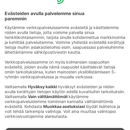
YHTEYSTIEDOT
Sähköpostiosoitteet S-ryhmässä ovat muotoa
etunimi.sukunimi@sok.fi
Seuraa meitä
: