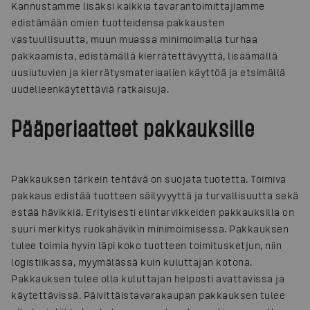
Kannustamme lisäksi kaikkia tavarantoimittajiamme
edistämään omien tuotteidensa pakkausten
vastuullisuutta, muun muassa minimoimalla turhaa
pakkaamista, edistämällä kierrätettävyyttä, lisäämällä
uusiutuvien ja kierrätysmateriaalien käyttöä ja etsimällä
uudelleenkäytettäviä ratkaisuja.
Pääperiaatteet pakkauksille
Pakkauksen tärkein tehtävä on suojata tuotetta. Toimiva
pakkaus edistää tuotteen säilyvyyttä ja turvallisuutta sekä
estää hävikkiä. Erityisesti elintarvikkeiden pakkauksilla on
suuri merkitys ruokahävikin minimoimisessa. Pakkauksen
tulee toimia hyvin läpi koko tuotteen toimitusketjun, niin
logistiikassa, myymälässä kuin kuluttajan kotona.
Pakkauksen tulee olla kuluttajan helposti avattavissa ja
käytettävissä. Päivittäistavarakaupan pakkauksen tulee