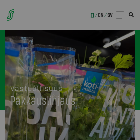
FI
EN
SV
/
/
Vastuullisuus
Pakkauslinjaus