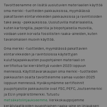
Tavoitteenamme on lisätä uusiutuvien materiaalien käyttöä
oma merkki -tuotteiden pakkauksissa, myymälässä
pakattavien elintarvikkeiden pakkauksissa ja ravintoloiden
take away -pakkauksissa. Uusiutuvilla materiaaleilla,
kuten kartongilla, paperilla ja biopohjaisella muovilla,
voidaan usein korvata fossiilisten raaka-aineiden, kuten
tavanomaisen muovin käyttöä.
Oma merkki -tuotteiden, myymälässä pakattavien
elintarvikkeiden ja ravintoloissa käytettyjen
kuluttajapakkausten puupohjainen materiaali on
sertifioitua tai kierrätettyä vuoden 2023 loppuun
mennessä. Käyttötavarakaupan oma merkki -tuotteiden
pakkausten osalta tavoittelemme samaa vuoden 2025
loppuun mennessä. Hyväksymämme sertifioinnit
puupohjaisille pakkauksille ovat FSC, PEFC, Joutsenmerkki
ja EU:n ympäristömerkki. Tutustu
metsäkatolinjaukseemme
. Verkkokauppojemme
keräilylaatikoiden puupohjainen raaka-aine on linjauksen