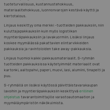
tuoteturvallisuus, kustannustehokkuus,
materiaalitehokkuus, luonnonvarojen kestävä käyttö ja
kiertotalous.
Linjaus keskittyy oma merkki -tuotteiden pakkauksiin, niin
kuluttajapakkauksiin kuin myös logistiikan
myyntieräpakkauksiin ja lavakuormiin. Lisäksi linjaus
koskee myymälässä pakattavien elintarvikkeiden
pakkauksia ja ravintoloiden take away-pakkauksia.
Linjaus huomioi kaikki pakkausmateriaalit. S-ryhmän
tuotteiden pakkauksissa käytetyimmät materiaalit ovat
kartonki, aaltopahvi, paperi, muovi, lasi, alumiini, tinapelti ja
puu.
S-ryhmällä on lisäksi käytössä päivittäistavarakaupan
lavoihin ja myyntieräpakkauksiin keskittyvä
erillinen
ohjeistus
tavarantoimittajille varastoautomaation ja
myymäläympäristön näkökulmista.