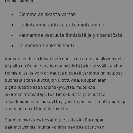
toimintaamme:
Olemme asiakasta varten
Uudistamme jatkuvasti toimintaamme
Kannamme vastuuta ihmisistä ja ympäristöstä
Toimimme tuloksellisesti
Kaupan alalla on käynnissä suurin murros vuosikymmeniin.
Kilpailu on Suomessa kansainvälistä ja kiristyvää kaikilla
toimialoilla, ja verkon kautta globaali tarjonta on helposti
suomalaisten kuluttajien ulottuvilla. Kaupan alan
digitalisaatio lisää läpinäkyvyyttä, muokkaa
liiketoimintamalleja, tuo tehokkuutta ja muuttaa
asiakkaiden kulutuskäyttäytymistä peruuttamattomalla ja
ennennäkemättömällä tavalla.
Suomen markkinat ovat olleet pitkään Euroopan
säännellyimpiä, mutta kehitys näyttää etenevän