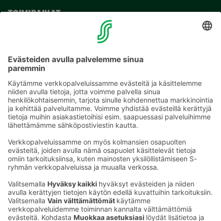
TOIMIPAIKAT
YHTEYSTIEDOT
Sähköpostiosoitteet S-ryhmässä ovat muotoa
etunimi.sukunimi@sok.fi
Seuraa meitä
: