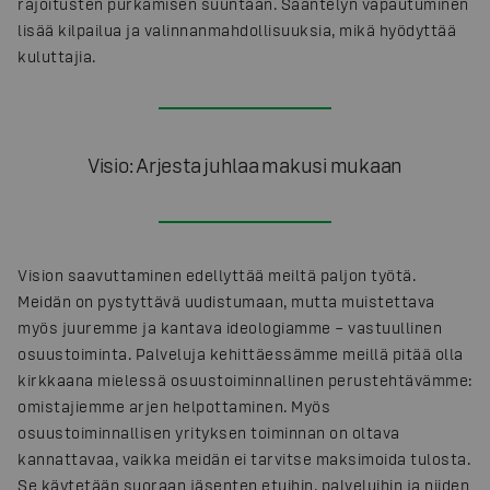
rajoitusten purkamisen suuntaan. Sääntelyn vapautuminen
lisää kilpailua ja valinnanmahdollisuuksia, mikä hyödyttää
kuluttajia.
Visio: Arjesta juhlaa makusi mukaan
Vision saavuttaminen edellyttää meiltä paljon työtä.
Meidän on pystyttävä uudistumaan, mutta muistettava
myös juuremme ja kantava ideologiamme – vastuullinen
osuustoiminta. Palveluja kehittäessämme meillä pitää olla
kirkkaana mielessä osuustoiminnallinen perustehtävämme:
omistajiemme arjen helpottaminen. Myös
osuustoiminnallisen yrityksen toiminnan on oltava
kannattavaa, vaikka meidän ei tarvitse maksimoida tulosta.
Se käytetään suoraan jäsenten etuihin, palveluihin ja niiden