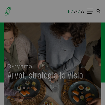
FI
EN
SV
/
/
S-ryhmä
Arvot, strategia ja visio