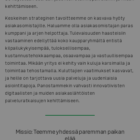
kehittämiseen.
Keskeinen strateginen tavoitteemme on kasvava hyöty
asiakasomistajille. Haluamme olla asiakasomistajan paras
kumppani ja arjen helpottaja. Tulevaisuuden haasteisiin
vastaaminen edellyttää koko kaupparyhmältä entistä
kilpailukykyisempää, tuloksellisempaa,
kustannustehokkaampaa, osaavampaa ja vastuullisempaa
toimintaa. Mikään yritys ei kehity vain kuluja karsimalla ja
toimintaa tehostamalla. Kuluttajien vaatimukset kasvavat,
ja heille on tarjottava uusia palveluja ja uudenlaisia
asiointitapoja. Panostammekin vahvasti innovatiivisten
digitaalisten ja muiden asiakaslähtöisten
palveluratkaisujen kehittämiseen.
Missio: Teemme yhdessä paremman paikan
elää