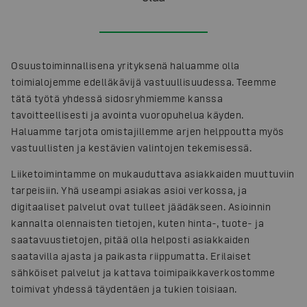
Osuustoiminnallisena yrityksenä haluamme olla
toimialojemme edelläkävijä vastuullisuudessa. Teemme
tätä työtä yhdessä sidosryhmiemme kanssa
tavoitteellisesti ja avointa vuoropuhelua käyden.
Haluamme tarjota omistajillemme arjen helppoutta myös
vastuullisten ja kestävien valintojen tekemisessä.
Liiketoimintamme on mukauduttava asiakkaiden muuttuviin
tarpeisiin. Yhä useampi asiakas asioi verkossa, ja
digitaaliset palvelut ovat tulleet jäädäkseen. Asioinnin
kannalta olennaisten tietojen, kuten hinta-, tuote- ja
saatavuustietojen, pitää olla helposti asiakkaiden
saatavilla ajasta ja paikasta riippumatta. Erilaiset
sähköiset palvelut ja kattava toimipaikkaverkostomme
toimivat yhdessä täydentäen ja tukien toisiaan.