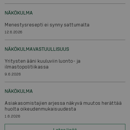
NÄKÖKULMA
Menestysresepti ei synny sattumalta
12.6.2026
NÄKÖKULMA
VASTUULLISUUS
Yritysten ääni kuuluviin luonto- ja
ilmastopolitiikassa
9.6.2026
NÄKÖKULMA
Asiakasomistajien arjessa näkyvä muutos herättää
huolta oikeudenmukaisuudesta
1.6.2026
Lataa lisää