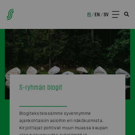
FI
EN
SV
/
/
S-ryhmän blogit
Blogiteksteissämme syvennymme
ajankohtaisiin asioihin eri näkökulmista.
Kirjoittajat pohtivat muun muassa kaupan
alan tulevaisuutta, työelämää ja