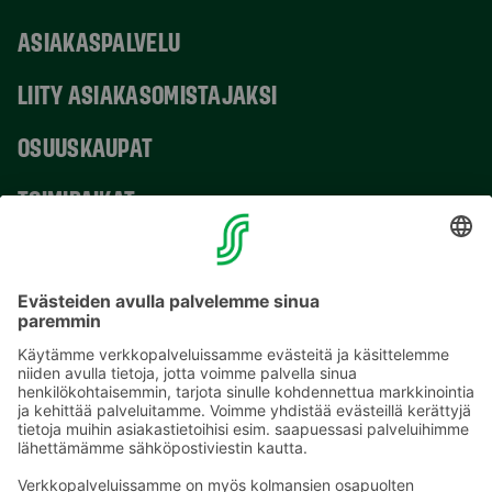
ASIAKASPALVELU
LIITY ASIAKASOMISTAJAKSI
OSUUSKAUPAT
TOIMIPAIKAT
YHTEYSTIEDOT
Sähköpostiosoitteet S-ryhmässä ovat muotoa
etunimi.sukunimi@sok.fi