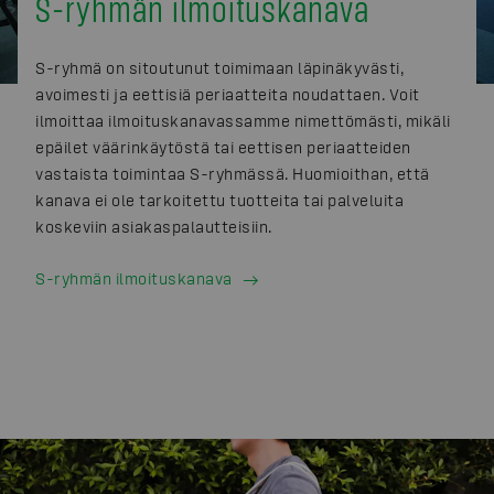
S-ryhmän ilmoituskanava
S-ryhmä on sitoutunut toimimaan läpinäkyvästi,
avoimesti ja eettisiä periaatteita noudattaen. Voit
ilmoittaa ilmoituskanavassamme nimettömästi, mikäli
epäilet väärinkäytöstä tai eettisen periaatteiden
vastaista toimintaa S-ryhmässä. Huomioithan, että
kanava ei ole tarkoitettu tuotteita tai palveluita
koskeviin asiakaspalautteisiin.
S-ryhmän ilmoituskanava