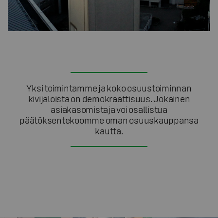
Yksi toimintamme ja koko osuustoiminnan
kivijaloista on demokraattisuus. Jokainen
asiakasomistaja voi osallistua
päätöksentekoomme oman osuuskauppansa
kautta.