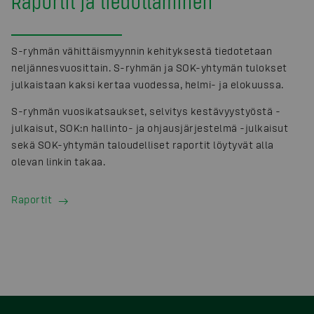
Raportit ja tiedottaminen
S-ryhmän vähittäismyynnin kehityksestä tiedotetaan
neljännesvuosittain. S-ryhmän ja SOK-yhtymän tulokset
julkaistaan kaksi kertaa vuodessa, helmi- ja elokuussa.
S-ryhmän vuosikatsaukset, selvitys kestävyystyöstä -
julkaisut, SOK:n hallinto- ja ohjausjärjestelmä -julkaisut
sekä SOK-yhtymän taloudelliset raportit löytyvät alla
olevan linkin takaa.
Raportit