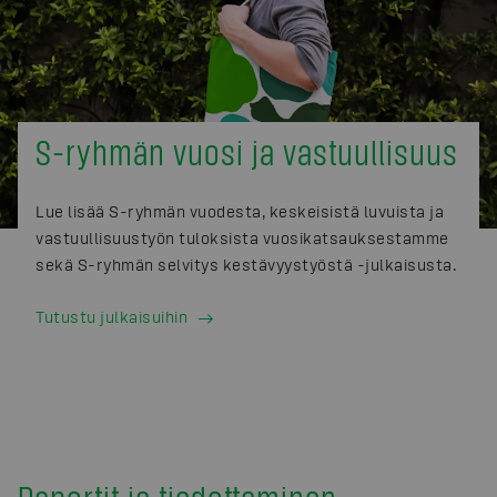
S-ryhmän vuosi ja vastuullisuus
Lue lisää S-ryhmän vuodesta, keskeisistä luvuista ja
vastuullisuustyön tuloksista vuosikatsauksestamme
sekä S-ryhmän selvitys kestävyystyöstä -julkaisusta.
Tutustu julkaisuihin