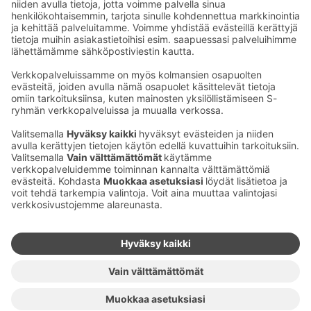
Sähköpostiosoitteet S-ryhmässä ovat muotoa
etunimi.sukunimi@sok.fi
Seuraa meitä
:
Muuta evästeasetuksia
Evästeinformaatio
S-ryhmän tietosuoja