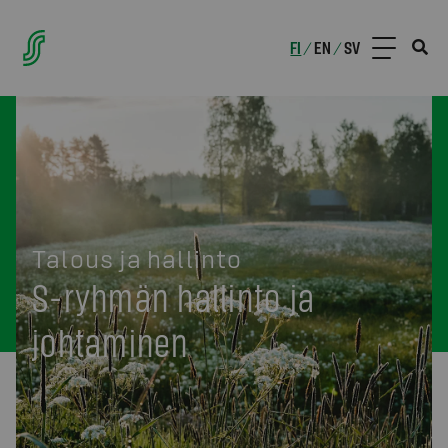
FI
EN
SV
/
/
Talous ja hallinto
S-ryhmän hallinto ja
johtaminen