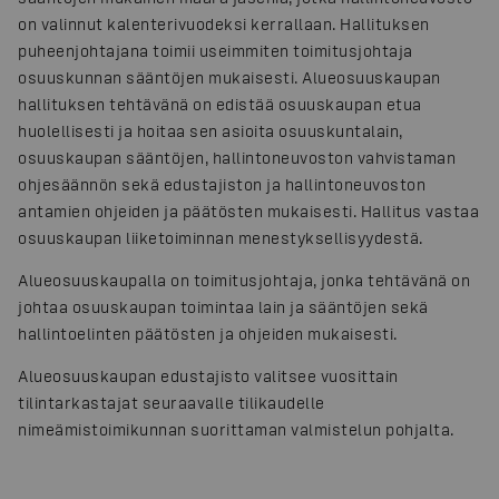
on valinnut kalenterivuodeksi kerrallaan. Hallituksen
puheenjohtajana toimii useimmiten toimitusjohtaja
osuuskunnan sääntöjen mukaisesti. Alueosuuskaupan
hallituksen tehtävänä on edistää osuuskaupan etua
huolellisesti ja hoitaa sen asioita osuuskuntalain,
osuuskaupan sääntöjen, hallintoneuvoston vahvistaman
ohjesäännön sekä edustajiston ja hallintoneuvoston
antamien ohjeiden ja päätösten mukaisesti. Hallitus vastaa
osuuskaupan liiketoiminnan menestyksellisyydestä.
Alueosuuskaupalla on toimitusjohtaja, jonka tehtävänä on
johtaa osuuskaupan toimintaa lain ja sääntöjen sekä
hallintoelinten päätösten ja ohjeiden mukaisesti.
Alueosuuskaupan edustajisto valitsee vuosittain
tilintarkastajat seuraavalle tilikaudelle
nimeämistoimikunnan suorittaman valmistelun pohjalta.