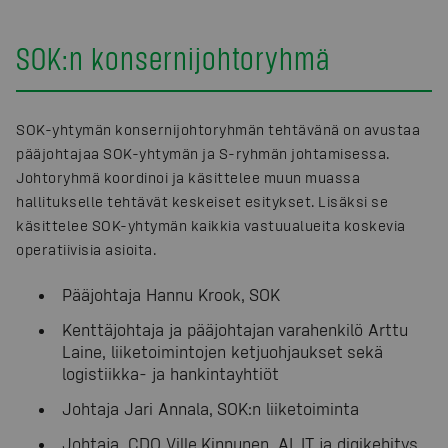
SOK:n konsernijohtoryhmä
SOK-yhtymän konsernijohtoryhmän tehtävänä on avustaa
pääjohtajaa SOK-yhtymän ja S-ryhmän johtamisessa.
Johtoryhmä koordinoi ja käsittelee muun muassa
hallitukselle tehtävät keskeiset esitykset. Lisäksi se
käsittelee SOK-yhtymän kaikkia vastuualueita koskevia
operatiivisia asioita.
Pääjohtaja Hannu Krook, SOK
Kenttäjohtaja ja pääjohtajan varahenkilö Arttu
Laine, liiketoimintojen ketjuohjaukset sekä
logistiikka- ja hankintayhtiöt
Johtaja Jari Annala, SOK:n liiketoiminta
Johtaja, CDO Ville Kinnunen, AI, IT ja digikehitys