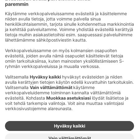
Sähköpostiosoitteet S-ryhmässä ovat muotoa
etunimi.sukunimi@sok.fi
Seuraa meitä
:
Muuta evästeasetuksia
Evästeinformaatio