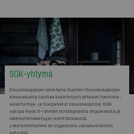
SOK-yhtymä
Osuuskauppojen omistama Suomen Osuuskauppojen
Keskuskunta tuottaa keskitetysti yhteiset hankinta-,
asiantuntija- ja tukipalvelut osuuskaupoille. SOK
vastaa myös S-ryhmän strategisesta ohjauksesta ja
liiketoimintaketjujen kehittämisestä.
Liiketoimintamme on organisoitu valtakunnallisiin
ketjuihin.