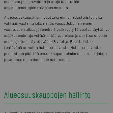
osuuskaupan palveluita ja etuja kehitetään
asiakasomistajien toiveiden mukaan.
Alueosuuskaupan ylin päättävä elin on edustajisto, joka
valitaan vaaleilla joka neljäs vuosi. Jokainen ennen
vaalivuoden alkua jäseneksi hyväksytty 15 vuotta täyttänyt
asiakasomistaja voi äänestää vaaleissa ja asettua ehdolle
edustajistoon täytettyään 18 vuotta. Edustajiston
tehtävänä on valita hallintoneuvosto. Hallintoneuvosto
puolestaan päättää osuuskaupan toiminnan peruslinjoista
ja valitsee osuuskaupalle hallituksen.
Alueosuuskauppojen hallinto
Alueosuuskaupan keskeiset hallintoelimet ovat