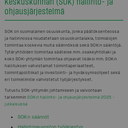
Keskuskunnan (SOK) hallinto- ja
ohjausjärjestelmä
SOK on suomalainen osuuskunta, jonka päätöksenteossa
ja hallinnossa noudatetaan osuuskuntalakia, toimialojen
toimintaa koskevia muita säännöksiä sekä SOK:n sääntöjä.
Tytäryhtiöiden toimintaa säätelee mm. osakeyhtiölaki ja
koko SOK-yhtymän toimintaa ohjaavat lisäksi mm. SOK:n
hallituksen vahvistamat toimintaperiaatteet,
toimintapolitiikat ja investointi- ja hyväksymisohjeet sekä
eri toimielimille vahvistetut työjärjestykset.
Tutustu SOK-yhtymän johtamiseen ja valvontaan
tarkemmin
SOK:n hallinto- ja ohjausjärjestelmä 2025 -
julkaisussa
SOK:n säännöt
Hallintoneuvoston työjärjestys