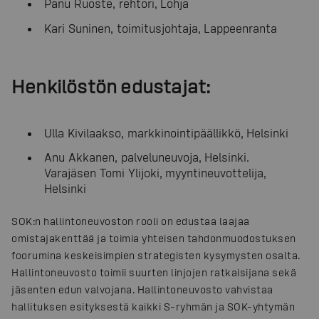
Panu Ruoste, rehtori, Lohja
Kari Suninen, toimitusjohtaja, Lappeenranta
Henkilöstön edustajat:
Ulla Kivilaakso, markkinointipäällikkö, Helsinki
Anu Akkanen, palveluneuvoja, Helsinki.
Varajäsen Tomi Ylijoki, myyntineuvottelija,
Helsinki
SOK:n hallintoneuvoston rooli on edustaa laajaa
omistajakenttää ja toimia yhteisen tahdonmuodostuksen
foorumina keskeisimpien strategisten kysymysten osalta.
Hallintoneuvosto toimii suurten linjojen ratkaisijana sekä
jäsenten edun valvojana. Hallintoneuvosto vahvistaa
hallituksen esityksestä kaikki S-ryhmän ja SOK-yhtymän