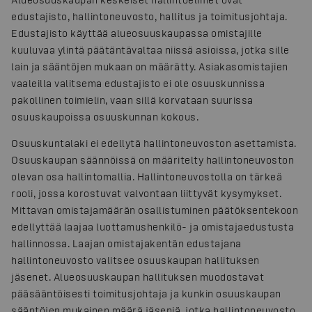
edustajisto, hallintoneuvosto, hallitus ja toimitusjohtaja.
Edustajisto käyttää alueosuuskaupassa omistajille
kuuluvaa ylintä päätäntävaltaa niissä asioissa, jotka sille
lain ja sääntöjen mukaan on määrätty. Asiakasomistajien
vaaleilla valitsema edustajisto ei ole osuuskunnissa
pakollinen toimielin, vaan sillä korvataan suurissa
osuuskaupoissa osuuskunnan kokous.
Osuuskuntalaki ei edellytä hallintoneuvoston asettamista.
Osuuskaupan säännöissä on määritelty hallintoneuvoston
olevan osa hallintomallia. Hallintoneuvostolla on tärkeä
rooli, jossa korostuvat valvontaan liittyvät kysymykset.
Mittavan omistajamäärän osallistuminen päätöksentekoon
edellyttää laajaa luottamushenkilö- ja omistajaedustusta
hallinnossa. Laajan omistajakentän edustajana
hallintoneuvosto valitsee osuuskaupan hallituksen
jäsenet. Alueosuuskaupan hallituksen muodostavat
pääsääntöisesti toimitusjohtaja ja kunkin osuuskaupan
sääntöjen mukainen määrä jäseniä, jotka hallintoneuvosto