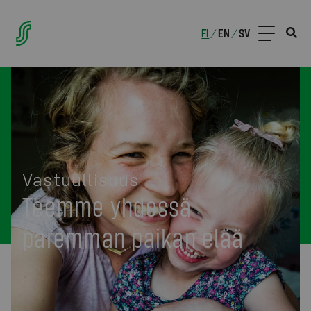
FI
EN
SV
/
/
Vastuullisuus
Teemme yhdessä
paremman paikan elää