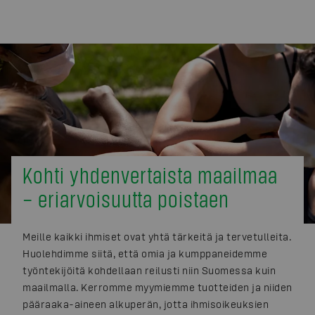
Kohti yhdenvertaista maailmaa
– eriarvoisuutta poistaen
Meille kaikki ihmiset ovat yhtä tärkeitä ja tervetulleita.
Huolehdimme siitä, että omia ja kumppaneidemme
työntekijöitä kohdellaan reilusti niin Suomessa kuin
maailmalla. Kerromme myymiemme tuotteiden ja niiden
pääraaka-aineen alkuperän, jotta ihmisoikeuksien