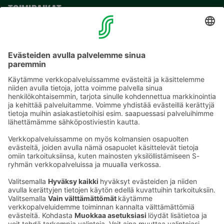
TOIMIPAIKAT
YHTEYSTIEDOT
Sähköpostiosoitteet S-ryhmässä ovat muotoa
etunimi.sukunimi@sok.fi
Seuraa meitä
: