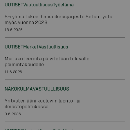
UUTISET
Vastuullisuus
Työelämä
S-ryhmä tukee ihmisoikeusjärjestö Setan työtä
myös vuonna 2026
18.6.2026
UUTISET
Market
Vastuullisuus
Marjakriteereitä päivitetään tulevalle
poimintakaudelle
11.6.2026
NÄKÖKULMA
VASTUULLISUUS
Yritysten ääni kuuluviin luonto- ja
ilmastopolitiikassa
9.6.2026