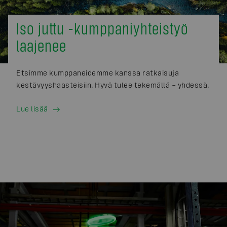
Iso juttu -kumppaniyhteistyö
laajenee
Etsimme kumppaneidemme kanssa ratkaisuja
kestävyyshaasteisiin. Hyvä tulee tekemällä – yhdessä.
Lue lisää