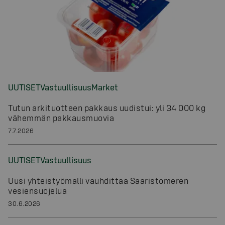
UUTISET
Vastuullisuus
Market
Tutun arkituotteen pakkaus uudistui: yli 34 000 kg
vähemmän pakkausmuovia
7.7.2026
UUTISET
Vastuullisuus
Uusi yhteistyömalli vauhdittaa Saaristomeren
vesiensuojelua
30.6.2026