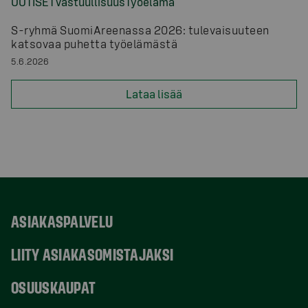
UUTISET
Vastuullisuus
Työelämä
S-ryhmä SuomiAreenassa 2026: tulevaisuuteen
katsovaa puhetta työelämästä
5.6.2026
Lataa lisää
ASIAKASPALVELU
LIITY ASIAKASOMISTAJAKSI
OSUUSKAUPAT