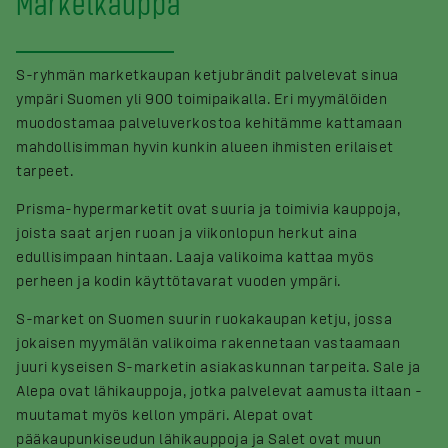
Marketkauppa
S-ryhmän marketkaupan ketjubrändit palvelevat sinua
ympäri Suomen yli 900 toimipaikalla. Eri myymälöiden
muodostamaa palveluverkostoa kehitämme kattamaan
mahdollisimman hyvin kunkin alueen ihmisten erilaiset
tarpeet.
Prisma-hypermarketit ovat suuria ja toimivia kauppoja,
joista saat arjen ruoan ja viikonlopun herkut aina
edullisimpaan hintaan. Laaja valikoima kattaa myös
perheen ja kodin käyttötavarat vuoden ympäri.
S-market on Suomen suurin ruokakaupan ketju, jossa
jokaisen myymälän valikoima rakennetaan vastaamaan
juuri kyseisen S-marketin asiakaskunnan tarpeita. Sale ja
Alepa ovat lähikauppoja, jotka palvelevat aamusta iltaan -
muutamat myös kellon ympäri. Alepat ovat
pääkaupunkiseudun lähikauppoja ja Salet ovat muun