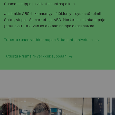
Suomen helppo ja vaivaton ostospaikka.
Joidenkin ABC-liikennemyymälöiden yhteydessä toimii
Sale-, Alepa-, S-market- ja ABC-Market -ruokakauppoja,
jotka ovat liikkuvan asiakkaan helppo ostospaikka.
Tutustu ruoan verkkokaupan S-kaupat-palveluun
Tutustu Prisma.fi-verkkokauppaan