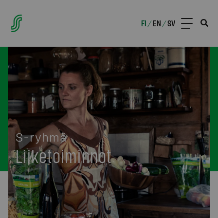
FI
EN
SV
/
/
S-ryhmä
Liiketoiminnot