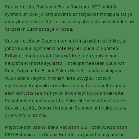
Sokos Hotels, Radisson Blu ja Radisson RED sekä S-
ryhmän uniikki- ja ketjuravintolat tarjoavat monipuolisia ja
elämyksellisiä hotelli- ja ravintolapalveluita asiakkaiden eri
tarpeisiin Suomessa ja Virossa.
Sokos Hotels on Suomen tunnetuin ja laajin hotelliketju,
johon kuuluu kymmeniä hotelleja eri puolilla Suomea.
Erilaiset matkustajat löytävät itselleen sopivimman
neljästä eri hotellityypistä. Hotelliperheeseen kuuluvat
Solo, Original tai Break Sokos Hotellit sekä uusimpana
tulokkaana Heymo-niminen hotellityyppi. Hotellit
sijaitsevat kaupunkien keskustoissa tai keskellä vapaa-
ajan kohteita ja aina hyvien liikenneyhteyksien varrella.
Paikalliset osuuskaupat tai Sokotel Oy omistavat kaikki
Sokos Hotellit. Sokos Hotels on Suomen hotelliketjuista
arvostetuin brändi.
Majoituksen lisäksi sekä Radisson Blu Hotellit, Radisson
RED Helsinki että Sokos Hotellit tarjoavat monipuolisia