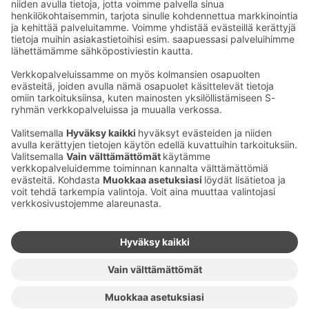
Sähköpostiosoitteet S-ryhmässä ovat muotoa
etunimi.sukunimi@sok.fi
Seuraa meitä
:
Muuta evästeasetuksia
Evästeinformaatio
S-ryhmän tietosuoja