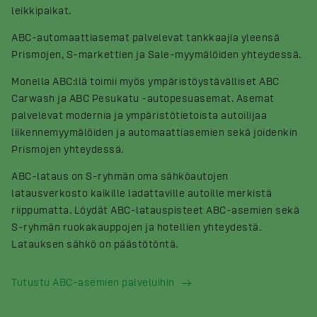
leikkipaikat.
ABC-automaattiasemat palvelevat tankkaajia yleensä
Prismojen, S-markettien ja Sale-myymälöiden yhteydessä.
Monella ABC:llä toimii myös ympäristöystävälliset ABC
Carwash ja ABC Pesukatu -autopesuasemat. Asemat
palvelevat modernia ja ympäristötietoista autoilijaa
liikennemyymälöiden ja automaattiasemien sekä joidenkin
Prismojen yhteydessä.
ABC-lataus on S-ryhmän oma sähköautojen
latausverkosto kaikille ladattaville autoille merkistä
riippumatta. Löydät ABC-latauspisteet ABC-asemien sekä
S-ryhmän ruokakauppojen ja hotellien yhteydestä.
Latauksen sähkö on päästötöntä.
Tutustu ABC-asemien palveluihin