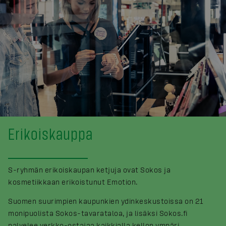
Erikoiskauppa
S-ryhmän erikoiskaupan ketjuja ovat Sokos ja
kosmetiikkaan erikoistunut Emotion.
Suomen suurimpien kaupunkien ydinkeskustoissa on 21
monipuolista Sokos-tavarataloa, ja lisäksi Sokos.fi
palvelee verkko-ostajaa kaikkialla kellon ympäri.