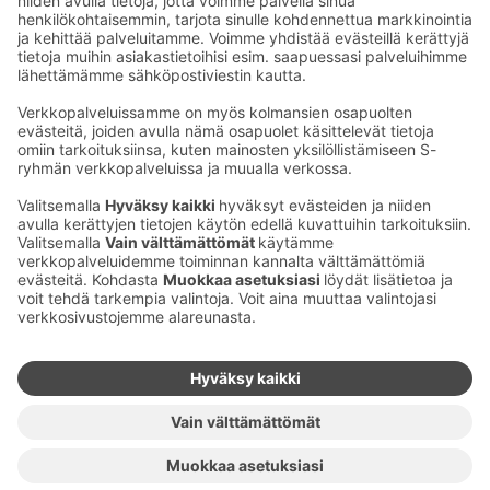
Sähköpostiosoitteet S-ryhmässä ovat muotoa
etunimi.sukunimi@sok.fi
Seuraa meitä
:
Muuta evästeasetuksia
Evästeinformaatio
S-ryhmän tietosuoja