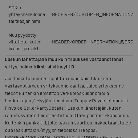
SOK:n
yhteyshenkilönne
RECEIVER/CUSTOMER_INFORMATION/C
tai tilaajan nimi
Muu pyydetty
viitetieto, kuten
HEADER/ORDER_INFORMATION
[@ORDER_
brändi, projekti
Laskun lähettäjänä muu kuin tilauksen vastaanottanut
yritys, esimerkiksi rahoitusyhtiö
Jos laskutuksenne tapahtuu muun kuin tilauksen
vastaanottaneen yrityksenne kautta, tulee yrityksenne
tiedot kuitenkin ilmoittaa verkkolaskusanomalla
Laskuttajan / Myyjän tiedoissa (Teapps: Payee-elementti,
Finvoice SellerPartyDetails). Laskun lähettäjän, kuten
rahoitusyhtiön tiedot esitetään Other partner –kohdassa.
Kuitenkin pankkitili, jolle laskun suoritus maksetaan, tulee
olla laskuttajan/myyjän tiedoissa (Teapps:
PAYEE/BANKS/IBAN_ACCOUNT_NUMBER ja Finvoice: