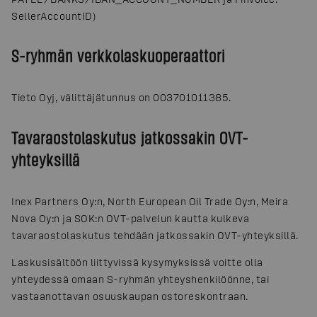
SellerAccountID)
S-ryhmän verkkolaskuoperaattori
Tieto Oyj, välittäjätunnus on 003701011385.
Tavaraostolaskutus jatkossakin OVT-
yhteyksillä
Inex Partners Oy:n, North European Oil Trade Oy:n, Meira
Nova Oy:n ja SOK:n OVT-palvelun kautta kulkeva
tavaraostolaskutus tehdään jatkossakin OVT-yhteyksillä.
Laskusisältöön liittyvissä kysymyksissä voitte olla
yhteydessä omaan S-ryhmän yhteyshenkilöönne, tai
vastaanottavan osuuskaupan ostoreskontraan.