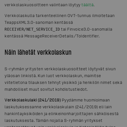
verkkolaskuosoitteen valintaan löytyy
täältä
.
Verkkolaskulla tarkenteellinen OVT-tunnus ilmoitetaan
TeappsXML3.0-sanoman kentässä
tai Finvoice3.0-sanomalla
RECEIVER/NET_SERVICE_ID
kentässä MessageReceiverDetails/ToIdentifier.
Näin lähetät verkkolaskun
S-ryhmän yritysten verkkolaskuosoitteet löytyvät sivun
yläosan linkistä. Kun luot verkkolaskun, mainitse
viitetietona tilauksen tehnyt yksikkö ja henkilön nimet sekä
mahdolliset muut sovitut kohdistustiedot.
Verkkolaskulaki (241/2019)
Pyydämme huomioimaan
laskutuksessanne verkkolaskulain (241/2019) eli lain
hankintayksiköiden ja elinkeinonharjoittajien sähköisestä
laskutuksesta. Tämän nojalla S-ryhmän yritykset