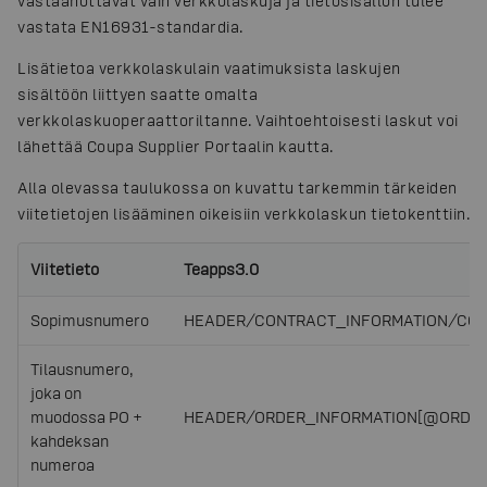
vastaanottavat vain verkkolaskuja ja tietosisällön tulee
vastata EN16931-standardia.
Lisätietoa verkkolaskulain vaatimuksista laskujen
sisältöön liittyen saatte omalta
verkkolaskuoperaattoriltanne. Vaihtoehtoisesti laskut voi
lähettää Coupa Supplier Portaalin kautta.
Alla olevassa taulukossa on kuvattu tarkemmin tärkeiden
viitetietojen lisääminen oikeisiin verkkolaskun tietokenttiin.
Viitetieto
Teapps3.0
Sopimusnumero
HEADER/CONTRACT_INFORMATION/CO
Tilausnumero,
joka on
muodossa PO +
HEADER/ORDER_INFORMATION
[@ORDER_
kahdeksan
numeroa