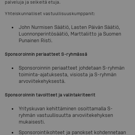
palveluja ja selkeitä etuja.
Yhteiskunnalliset vastuullisuuskumppanit:
John Nurmisen Säätiö, Lasten Päivän Säätiö,
Luonnonperintösäätiö, Marttaliitto ja Suomen
Punainen Risti.
Sponsoroinnin periaatteet S-ryhmässä
Sponsoroinnin periaatteet johdetaan S-ryhmän
toiminta-ajatuksesta, visiosta ja S-ryhmän
arvoviitekehyksestä.
Sponsoroinnin tavoitteet ja valintakriteerit
Yrityskuvan kehittäminen osoittamalla S-
ryhmän vastuullisuutta arvoviitekehyksen
mukaisesti.
Sponsorointikohteet ja panokset kohdennetaan