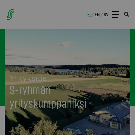
FI
EN
SV
/
/
Yrityksille
S-ryhmän
yrityskumppaniksi