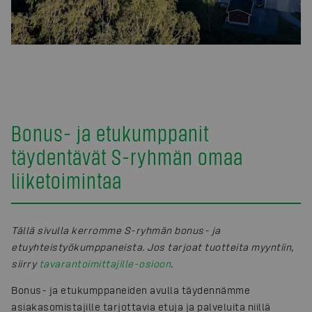
Bonus- ja etukumppanit
täydentävät S-ryhmän omaa
liiketoimintaa
Tällä sivulla kerromme S-ryhmän bonus- ja
etuyhteistyökumppaneista. Jos tarjoat tuotteita myyntiin,
siirry
tavarantoimittajille-osioon
.
Bonus- ja etukumppaneiden avulla täydennämme
asiakasomistajille tarjottavia etuja ja palveluita niillä