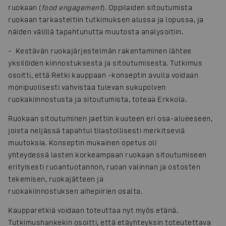
ruokaan (
food engagement
). Oppilaiden sitoutumista
ruokaan tarkasteltiin tutkimuksen alussa ja lopussa, ja
näiden välillä tapahtunutta muutosta analysoitiin.
- Kestävän ruokajärjestelmän rakentaminen lähtee
yksilöiden kiinnostuksesta ja sitoutumisesta. Tutkimus
osoitti, että Retki kauppaan -konseptin avulla voidaan
monipuolisesti vahvistaa tulevan sukupolven
ruokakiinnostusta ja sitoutumista, toteaa Erkkola.
Ruokaan sitoutuminen jaettiin kuuteen eri osa-alueeseen,
joista neljässä tapahtui tilastollisesti merkitseviä
muutoksia. Konseptin mukainen opetus oli
yhteydessä lasten korkeampaan ruokaan sitoutumiseen
erityisesti ruoantuotannon, ruoan valinnan ja ostosten
tekemisen, ruokajätteen ja
ruokakiinnostuksen aihepiirien osalta.
Kaupparetkiä voidaan toteuttaa nyt myös etänä.
Tutkimushankekin osoitti, että etäyhteyksin toteutettava