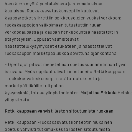
hankkeen myötä puolalaisissa ja suomalaisissa
kouluissa. Ruokakasvatuskonseptiin kuuluvat
kaupparetket siirrettiin poikkeusolojen vuoksi verkkoon:
ruokakauppojen valikoimaan tutustuttiin ruuan
verkkokaupassa ja kaupan henkilökuntaa haastateltiin
etäyhteyksin. Oppilaat valmistelivat
haastattelukysymykset etukäteen ja haastattelivat
ruokakaupan marketpäällikköä sovittuna ajankohtana.
- Opettajat pitivät menetelmää opetussuunnitelmaan hyvin
istuvana. Myös oppilaat olivat innostuneita Retki kauppaan
–ruokakasvatuskonseptin etätoteutuksesta ja
marketpäälliköille tuli paljon
kysymyksiä, toteaa yliopistonlehtori
Maijaliisa Erkkola
Helsin
yliopistosta.
Retki kauppaan vahvisti lasten sitoutumista ruokaan
Retki kauppaan -ruokakasvatuskonseptin mukainen
opetus vahvisti tutkimuksessa lasten sitoutumista