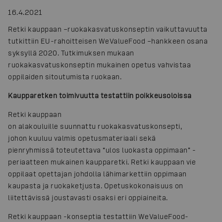
16.4.2021
Retki kauppaan –ruokakasvatuskonseptin vaikuttavuutta
tutkittiin EU-rahoitteisen WeValueFood –hankkeen osana
syksyllä 2020. Tutkimuksen mukaan
ruokakasvatuskonseptin mukainen opetus vahvistaa
oppilaiden sitoutumista ruokaan.
Kaupparetken toimivuutta testattiin poikkeusoloissa
Retki kauppaan
on alakouluille suunnattu ruokakasvatuskonsepti,
johon kuuluu valmis opetusmateriaali sekä
pienryhmissä toteutettava “ulos luokasta oppimaan” -
periaatteen mukainen kaupparetki. Retki kauppaan vie
oppilaat opettajan johdolla lähimarkettiin oppimaan
kaupasta ja ruokaketjusta. Opetuskokonaisuus on
liitettävissä joustavasti osaksi eri oppiaineita.
Retki kauppaan -konseptia testattiin WeValueFood-