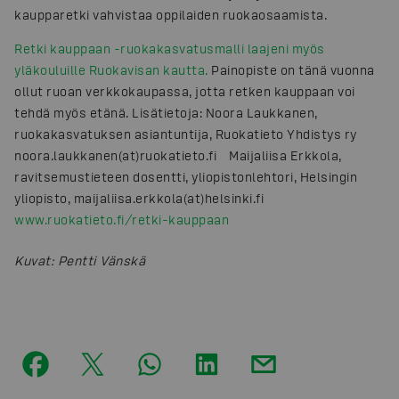
kaupparetki vahvistaa oppilaiden ruokaosaamista.
Retki kauppaan -ruokakasvatusmalli laajeni myös
yläkouluille Ruokavisan kautta.
Painopiste on tänä vuonna
ollut ruoan verkkokaupassa, jotta retken kauppaan voi
tehdä myös etänä. Lisätietoja: Noora Laukkanen,
ruokakasvatuksen asiantuntija, Ruokatieto Yhdistys ry
noora.laukkanen(at)ruokatieto.fi Maijaliisa Erkkola,
ravitsemustieteen dosentti, yliopistonlehtori, Helsingin
yliopisto, maijaliisa.erkkola(at)helsinki.fi
www.ruokatieto.fi/retki-kauppaan
Kuvat
:
Pentti Vänskä