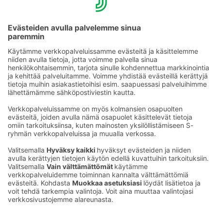
YHTEYSTIEDOT
Sähköpostiosoitteet S-ryhmässä ovat muotoa
etunimi.sukunimi@sok.fi
Seuraa meitä
: