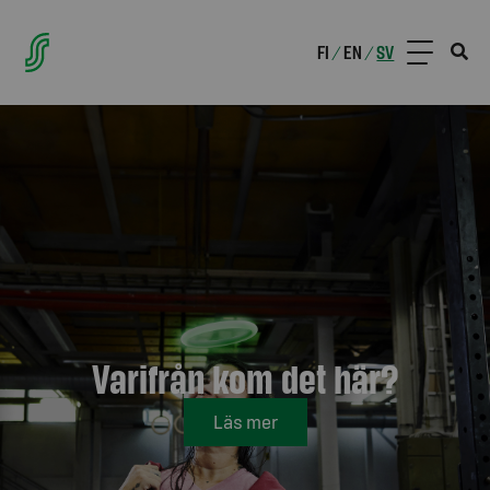
FI
EN
SV
/
/
Varifrån kom det här?
Läs mer