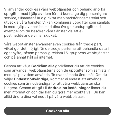
E-postadresser i S-gruppen finns i formuläret
förnamn.släktnamn@sok.fi
Följ oss
:
Ändra inställningar för cookies