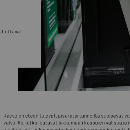
at ottavat
Kasvojen eteen tulevat, pisaratartunnoilta suojaavat vis
valvojille, jotka joutuvat liikkumaan kassojen välissä 
alkoholituotteiden myyntiä lainsäädännön mukaisesti. Su