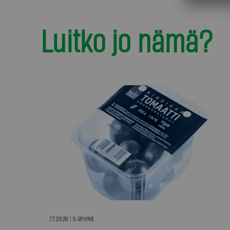
Luitko jo nämä?
7.7.2026 | S-RYHMÄ