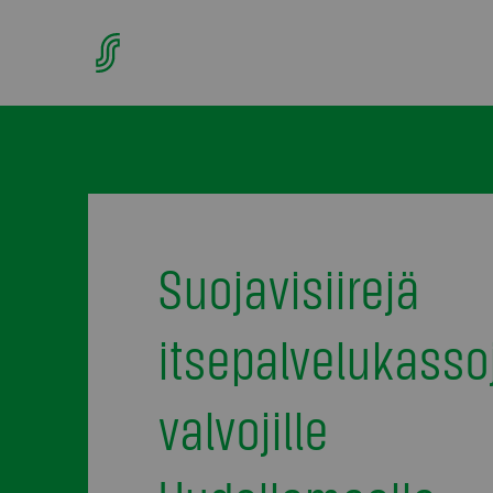
Suojavisiirejä
itsepalvelukasso
valvojille