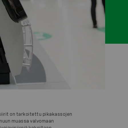
iirit on tarkoitettu pikakassojen
ja muun muassa valvomaan
ojavisiirejä kokeillaan