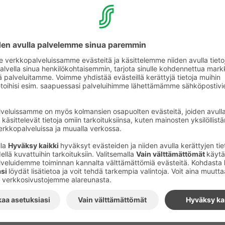
mukaan hengityssuojainten käyttöä suositellaan vain te
koronavirukseen sairastuneen potilaan perheenjäsenille
Katso kymmenen kohdan muistilista fiksuun kauppa-asi
Kuvat
:
Leena Koskela
Tilaa S-ryhmän tiedotteet