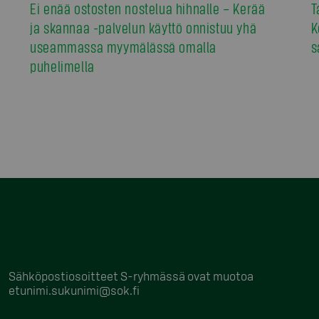
Ei enää ostosten nostelua hihnalle – Kerää
T
ja skannaa -palvelun käyttö onnistuu yhä
K
useammassa myymälässä omalla
s
puhelimella
Sähköpostiosoitteet S-ryhmässä ovat muotoa
etunimi.sukunimi@sok.fi