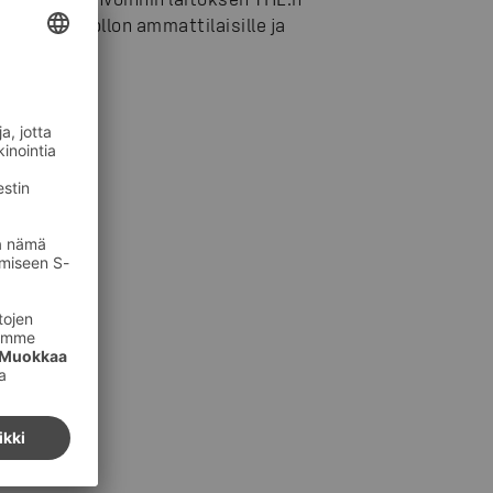
rveydenhuollon ammattilaisille ja
.
ointiin