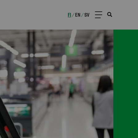
FI
EN
SV
/
/