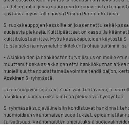
Uudellamaalla, jossa suurin osa koronavirustartunnoista 
käytössä myös Tallinnassa Prisma Peremarketissa.
S-ruokakauppojen kassoille on jo asennettu sekä kassat
suojaavia pleksejä. Kuittipäätteet on kassoilla käännett
kuittitulosteen itse. Myös kassakapuloiden käytöstä S
toistaiseksi ja myymälähenkilökunta ohjaa asioinnin suj
- Asiakkaiden ja henkilöstön turvallisuus on meille etusi
muuttanut sekä asiakkaiden että henkilökunnan arkea mo
huolellisuutta noudattamalla voimme tehdä paljon, kerto
Koskinen
S-ryhmästä.
Uusia suojavisiirejä käytetään vain tehtävissä, joissa o
asiakkaan kanssa eikä kiinteää pleksiä voi hyödyntää.
S-ryhmässä suojavälineisiin kohdistuvat hankinnat tehd
huomioidaan viranomaisen suositukset, epidemiatilanne
turvallisuus. Viranomaisten ohjeistuksia suojavälineide
käytön suhteen seurataan tarkasti. Tällä hetkellä Terve