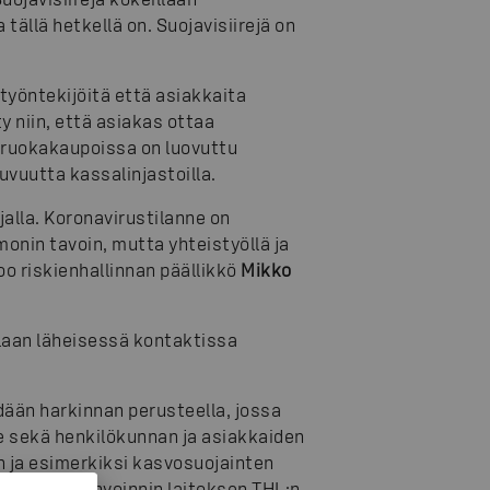
tällä hetkellä on. Suojavisiirejä on
yöntekijöitä että asiakkaita
y niin, että asiakas ottaa
-ruokakaupoissa on luovuttu
uvuutta kassalinjastoilla.
jalla. Koronavirustilanne on
nin tavoin, mutta yhteistyöllä ja
o riskienhallinnan päällikkö
Mikko
llaan läheisessä kontaktissa
ään harkinnan perusteella, jossa
 sekä henkilökunnan ja asiakkaiden
n ja esimerkiksi kasvosuojainten
yden ja hyvinvoinnin laitoksen THL:n