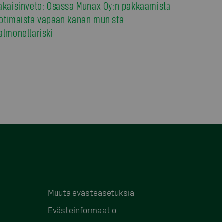
akaisinveto: Osassa Munax Oy:n pakkaamista
otimaista vapaan kanan munista
almonellariski
Muuta evästeasetuksia
Evästeinformaatio