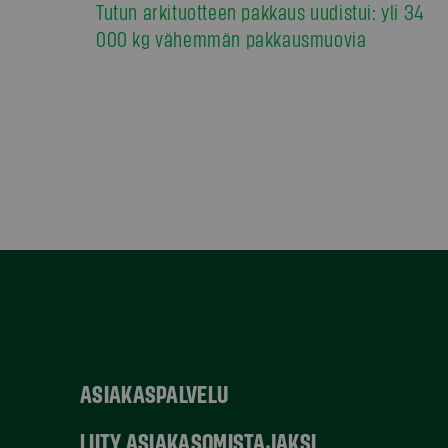
Tutun arkituotteen pakkaus uudistui: yli 34
000 kg vähemmän pakkausmuovia
ASIAKASPALVELU
LIITY ASIAKASOMISTAJAKSI