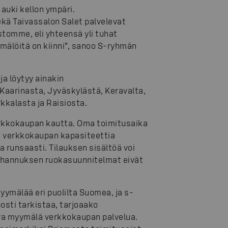
auki kellon ympäri.
kä Taivassalon Salet palvelevat
tomme, eli yhteensä yli tuhat
mälöitä on kiinni”, sanoo S-ryhmän
a löytyy ainakin
Kaarinasta, Jyväskylästä, Keravalta,
kkalasta ja Raisiosta.
erkkokaupan kautta. Oma toimitusaika
an verkkokaupan kapasiteettia
a runsaasti. Tilauksen sisältöä voi
uhannuksen ruokasuunnitelmat eivät
ymälää eri puolilta Suomea, ja s-
osti tarkistaa, tarjoaako
uva myymälä verkkokaupan palvelua.