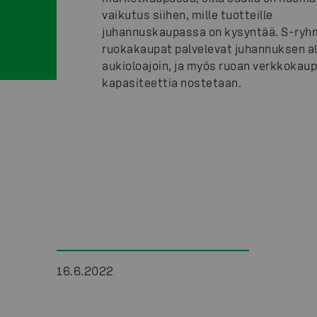
vaikutus siihen, mille tuotteille
juhannuskaupassa on kysyntää. S-ryh
ruokakaupat palvelevat juhannuksen all
aukioloajoin, ja myös ruoan verkkokau
kapasiteettia nostetaan.
16.6.2022