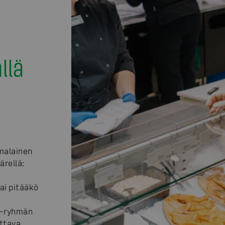
llä
malainen
ärellä:
ai pitääkö
S-ryhmän
ttava