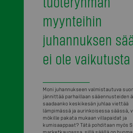
tuoteryhmän
myynteihin
juhannuksen sää
ei ole vaikutusta
Moni juhannukseen valmistautuva suo
jännittää parhaillaan sääennusteiden ä
saadaanko keskikesän juhlaa viettää
lämpimässä ja aurinkoisessa säässä, v
mökille pakata mukaan villapaidat ja
kumisaappaat? Tätä pohditaan myös 
marketkaupassa, sillä säällä on huoma