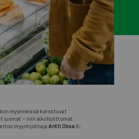
ikon myynneissä korostuvat
set juomat – niin alkoholittomat
 kertoo myyntijohtaja
Antti Oksa
S-