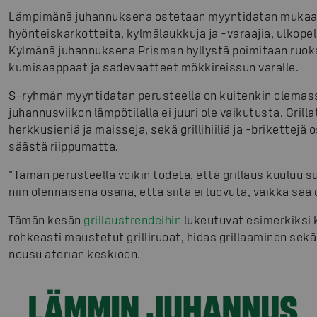
Lämpimänä juhannuksena ostetaan myyntidatan muka
hyönteiskarkotteita, kylmälaukkuja ja -varaajia, ulkopel
Kylmänä juhannuksena Prisman hyllystä poimitaan ruok
kumisaappaat ja sadevaatteet mökkireissun varalle.
S-ryhmän myyntidatan perusteella on kuitenkin olemas
juhannusviikon lämpötilalla ei juuri ole vaikutusta. Grill
herkkusieniä ja maisseja, sekä grillihiiliä ja -brikettej
säästä riippumatta.
”Tämän perusteella voikin todeta, että grillaus kuuluu
niin olennaisena osana, että siitä ei luovuta, vaikka sää 
Tämän kesän
grillaustrendeihin
lukeutuvat esimerkiksi 
rohkeasti maustetut grilliruoat, hidas grillaaminen sekä
nousu aterian keskiöön.