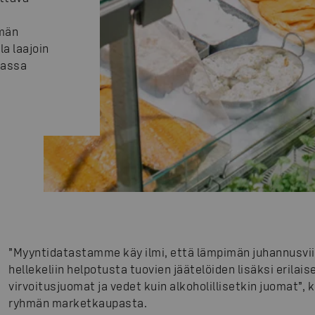
män
a laajoin
passa
”Myyntidatastamme käy ilmi, että lämpimän juhannusvi
hellekeliin helpotusta tuovien jäätelöiden lisäksi erilai
virvoitusjuomat ja vedet kuin alkoholillisetkin juomat”,
ryhmän marketkaupasta.