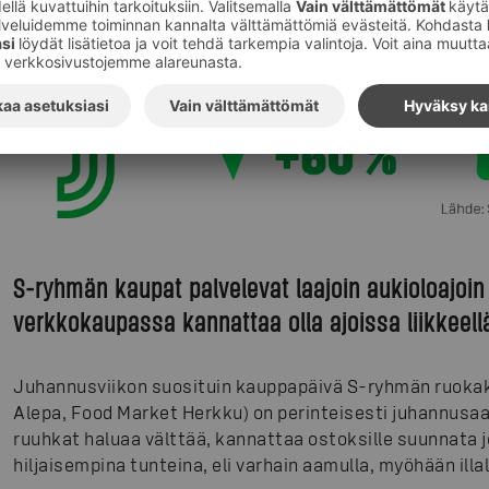
S-ryhmän kaupat palvelevat laajoin aukioloajoin
verkkokaupassa kannattaa olla ajoissa liikkeell
Juhannusviikon suosituin kauppapäivä S-ryhmän ruokak
Alepa, Food Market Herkku) on perinteisesti juhannusaa
ruuhkat haluaa välttää, kannattaa ostoksille suunnata j
hiljaisempina tunteina, eli varhain aamulla, myöhään illall