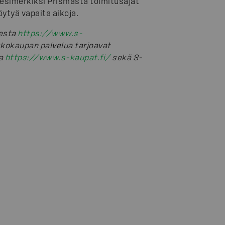
 esimerkiksi Prismasta toimitusajat
öytyä vapaita aikoja.
eesta
https://www.s-
kkokaupan palvelua tarjoavat
ta
https://www.s-kaupat.fi/
sekä S-