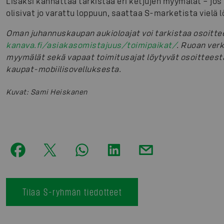
Lisäksi kannattaa tarkistaa eri ketjujen myymälät – jos
olisivat jo varattu loppuun, saattaa S-marketista vielä l
Oman juhannuskaupan aukioloajat voi tarkistaa osoitt
kanava.fi/asiakasomistajuus/toimipaikat/
. Ruoan ver
myymälät sekä vapaat toimitusajat löytyvät osoittees
kaupat-mobiilisovelluksesta.
Kuvat
:
Sami Heiskanen
Tilaa S-ryhmän tiedotteet