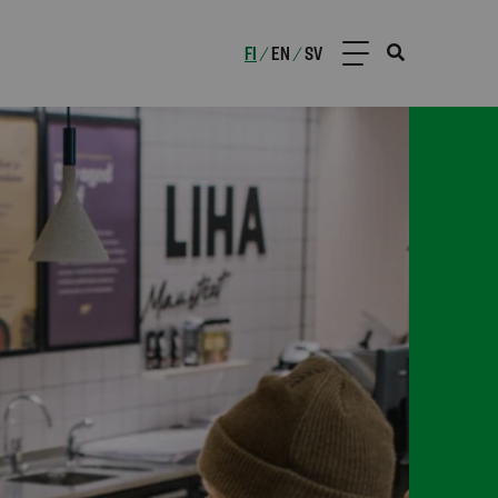
FI
EN
SV
/
/