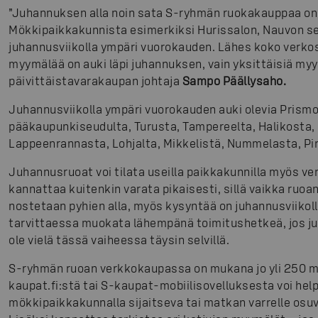
”Juhannuksen alla noin sata S-ryhmän ruokakauppaa on 
Mökkipaikkakunnista esimerkiksi Hurissalon, Nauvon se
juhannusviikolla ympäri vuorokauden. Lähes koko verkos
myymälää on auki läpi juhannuksen, vain yksittäisiä myy
päivittäistavarakaupan johtaja
Sampo Päällysaho.
Juhannusviikolla ympäri vuorokauden auki olevia Prismoj
pääkaupunkiseudulta, Turusta, Tampereelta, Halikosta, 
Lappeenrannasta, Lohjalta, Mikkelistä, Nummelasta, Pir
Juhannusruoat voi tilata useilla paikkakunnilla myös v
kannattaa kuitenkin varata pikaisesti, sillä vaikka ruo
nostetaan pyhien alla, myös kysyntää on juhannusviikoll
tarvittaessa muokata lähempänä toimitushetkeä, jos j
ole vielä tässä vaiheessa täysin selvillä.
S-ryhmän ruoan verkkokaupassa on mukana jo yli 250 my
kaupat.fi:stä tai S-kaupat-mobiilisovelluksesta voi help
mökkipaikkakunnalla sijaitseva tai matkan varrelle os