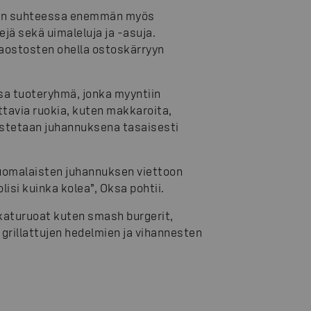
an suhteessa enemmän myös
ejä sekä uimaleluja ja -asuja.
aostosten ohella ostoskärryyn
sa tuoteryhmä, jonka myyntiin
attavia ruokia, kuten makkaroita,
ä ostetaan juhannuksena tasaisesti
 suomalaisten juhannuksen viettoon
olisi kuinka kolea”, Oksa pohtii.
katuruoat kuten smash burgerit,
 grillattujen hedelmien ja vihannesten