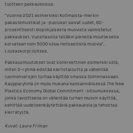
tuotteen pakkauksissa.
”Vuonna 2021 esimerkiksi Kotimaista-merkin
pakastemustikat ja -puolukat saivat uudet, 60-
prosenttisesti biopohjaisesta muovista valmistetut
pakkaukset. Vuositasolla tälläkin pienellä muutoksella
korvataan noin 5000 kiloa neitseellistä muovia”,
Loukaskorpi iloitsee.
Pakkausmuutokset ovat konkreettinen esimerkki siitä,
miten S-ryhmä edistää kiertotaloutta ja vähentää
luonnonvarojen turhaa käyttöä omassa toiminnassaan.
Kaupparyhmä on myös mukana kansainvälisessä The New
Plastics Economy Global Commitment -sitoumuksessa,
jonka tavoitteena on vähentää turhan muovin käyttöä,
kehittää uudelleenkäytettäviä pakkauksia ja tehostaa
kierrätystä.
Kuvat
:
Laura Friman