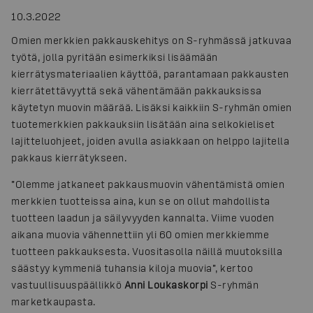
10.3.2022
Omien merkkien pakkauskehitys on S-ryhmässä jatkuvaa
työtä, jolla pyritään esimerkiksi lisäämään
kierrätysmateriaalien käyttöä, parantamaan pakkausten
kierrätettävyyttä sekä vähentämään pakkauksissa
käytetyn muovin määrää. Lisäksi kaikkiin S-ryhmän omien
tuotemerkkien pakkauksiin lisätään aina selkokieliset
lajitteluohjeet, joiden avulla asiakkaan on helppo lajitella
pakkaus kierrätykseen.
”Olemme jatkaneet pakkausmuovin vähentämistä omien
merkkien tuotteissa aina, kun se on ollut mahdollista
tuotteen laadun ja säilyvyyden kannalta. Viime vuoden
aikana muovia vähennettiin yli 60 omien merkkiemme
tuotteen pakkauksesta. Vuositasolla näillä muutoksilla
säästyy kymmeniä tuhansia kiloja muovia”, kertoo
vastuullisuuspäällikkö
Anni Loukaskorpi
S-ryhmän
marketkaupasta.