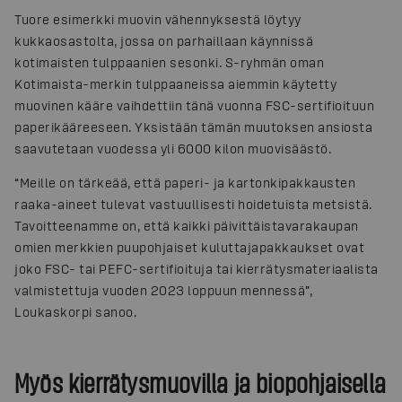
Tuore esimerkki muovin vähennyksestä löytyy
kukkaosastolta, jossa on parhaillaan käynnissä
kotimaisten tulppaanien sesonki. S-ryhmän oman
Kotimaista-merkin tulppaaneissa aiemmin käytetty
muovinen kääre vaihdettiin tänä vuonna FSC-sertifioituun
paperikääreeseen. Yksistään tämän muutoksen ansiosta
saavutetaan vuodessa yli 6000 kilon muovisäästö.
“Meille on tärkeää, että paperi- ja kartonkipakkausten
raaka-aineet tulevat vastuullisesti hoidetuista metsistä.
Tavoitteenamme on, että kaikki päivittäistavarakaupan
omien merkkien puupohjaiset kuluttajapakkaukset ovat
joko FSC- tai PEFC-sertifioituja tai kierrätysmateriaalista
valmistettuja vuoden 2023 loppuun mennessä”,
Loukaskorpi sanoo.
Myös kierrätysmuovilla ja biopohjaisella