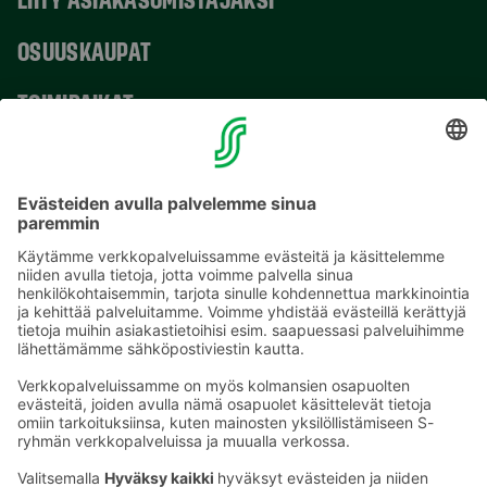
OSUUSKAUPAT
TOIMIPAIKAT
YHTEYSTIEDOT
Sähköpostiosoitteet S-ryhmässä ovat muotoa
etunimi.sukunimi@sok.fi
Seuraa meitä
: