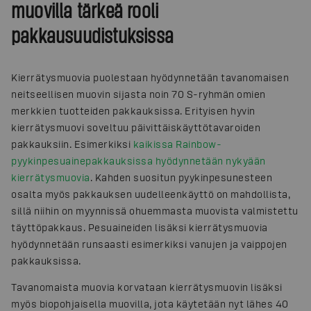
muovilla tärkeä rooli
pakkausuudistuksissa
Kierrätysmuovia puolestaan hyödynnetään tavanomaisen
neitseellisen muovin sijasta noin 70 S-ryhmän omien
merkkien tuotteiden pakkauksissa. Erityisen hyvin
kierrätysmuovi soveltuu päivittäiskäyttötavaroiden
pakkauksiin. Esimerkiksi
kaikissa Rainbow-
pyykinpesuainepakkauksissa hyödynnetään nykyään
kierrätysmuovia
. Kahden suositun pyykinpesunesteen
osalta myös pakkauksen uudelleenkäyttö on mahdollista,
sillä niihin on myynnissä ohuemmasta muovista valmistettu
täyttöpakkaus. Pesuaineiden lisäksi kierrätysmuovia
hyödynnetään runsaasti esimerkiksi vanujen ja vaippojen
pakkauksissa.
Tavanomaista muovia korvataan kierrätysmuovin lisäksi
myös biopohjaisella muovilla, jota käytetään nyt lähes 40