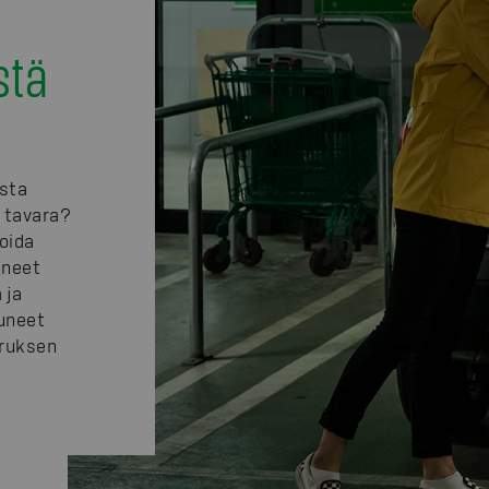
stä
asta
ä tavara?
ioida
nneet
 ja
uneet
ruksen