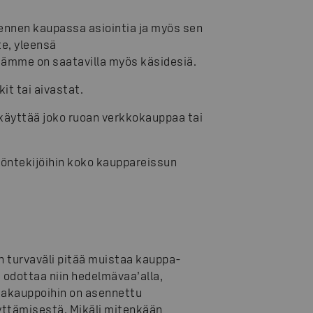
ennen kaupassa asiointia ja myös sen
e, yleensä
ämme on saatavilla myös käsidesiä.
kit tai aivastat.
käyttää joko ruoan verkkokauppaa tai
työntekijöihin koko kauppareissun
in turvaväli pitää muistaa kauppa-
 odottaa niin hedelmävaa’alla,
kakauppoihin on asennettu
lyttämisestä. Mikäli mitenkään