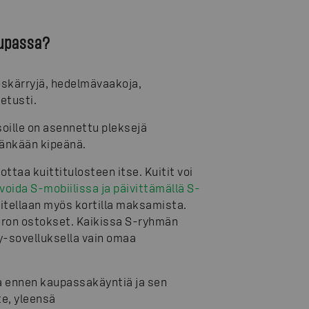
kaupassa?
oskärryjä, hedelmävaakoja,
etusti.
oille on asennettu pleksejä
hänkään kipeänä.
ottaa kuittitulosteen itse. Kuitit voi
voida S-mobiilissa ja päivittämällä S-
itellaan myös kortilla maksamista.
uron ostokset. Kaikissa S-ryhmän
-sovelluksella vain omaa
a ennen kaupassakäyntiä ja sen
e, yleensä