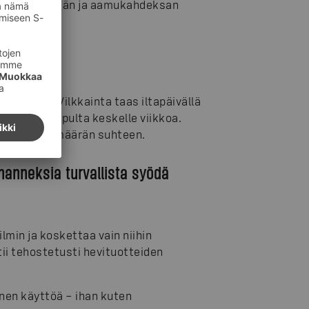
it iltayhdeksän ja aamukahdeksan
 välillä. Vilkkainta taas iltapäivällä
tia viikonlopulta keskelle viikkoa.
mpia asiakasmäärän suhteen.
anneksia turvallista syödä
lmin ja koskettaa vain niihin
tii tehostetusti hevituotteiden
nen käyttöä – ihan kuten