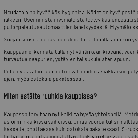
Noudata aina hyvää käsihygieniaa. Kädet on hyvä pestä 
jälkeen. Useimmista myymälöistä löytyy käsienpesupist
pullonpalautusautomaattien läheisyydestä. Myymälöiss
Suojaa suusi ja nenäsi nenäliinalla tai hihalla aina kun ys
Kauppaan ei kannata tulla nyt vähänkään kipeänä, vaan 
turvautua naapurien, ystävien tai sukulaisten apuun.
Pidä myös vähintään metrin väli muihin asiakkaisiin ja 
ajan, myös ostoksia pakatessasi.
Miten estätte ruuhkia kaupoissa?
Kaupassa tarvitaan nyt kaikilta hyvää yhteispeliä. Metr
asioinnin kaikissa vaiheissa. Omaa vuoroa tulisi malttaa
kassalle jonottaessa kuin ostoksia pakatessasi. S-ruo
lattiatarroja, jotka muistuttavat oikean etäisyyden säi