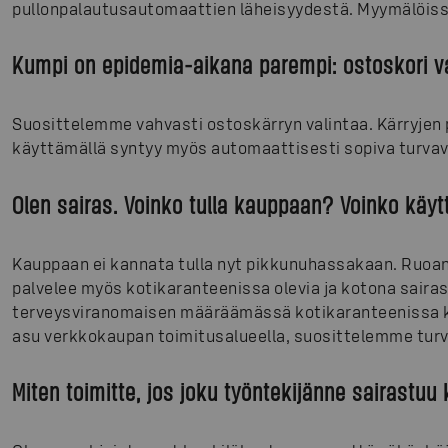
pullonpalautusautomaattien läheisyydestä. Myymälöissä
Kumpi on epidemia-aikana parempi: ostoskori va
Suosittelemme vahvasti ostoskärryn valintaa. Kärryjen
käyttämällä syntyy myös automaattisesti sopiva turvavä
Olen sairas. Voinko tulla kauppaan? Voinko kä
Kauppaan ei kannata tulla nyt pikkunuhassakaan. Ruo
palvelee myös kotikaranteenissa olevia ja kotona sairas
terveysviranomaisen määräämässä kotikaranteenissa kau
asu verkkokaupan toimitusalueella, suosittelemme tur
Miten toimitte, jos joku työntekijänne sairastu