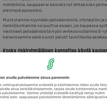
mahdollista, kauppaan ei kannata nyt lähteä koko perhe
pienimpiä apulaisiksi.
Muistutamme myymälän pelisäännöistä, infonäytöin ja jul
henkilökuntamme voi puuttua asiaan, jos kaupassa synt
viestineet pelisäännöistä myös verkkosivuillamme S-ry
kanavissamme sekä suuret yleisöt tavoittavilla asiaka
Koska riskiryhmäläisen kannattaa käydä kaupa
Fiksuin ratkaisu riskiryhmäläisille on ehdottomasti ruo
kontaktia toisten ihmisten kanssa ja tartuntariski min
on ruuhkaa, joten tilaus kannattaa tehdä hyvissä ajoin.
apua ystäviltä, sukulaisilta tai naapureilta – pidetään h
jotka avun tarpeessa ovat.
Jos kauppareissulle kuitenkin on pakko lähteä itse, p
aukiolotunti, sillä silloin ilmassa on vähiten taudinaiheu