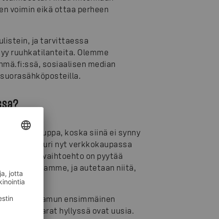
en voimin eikä ottaa perheen
istein, ja tarvittaessa
yy ruuhkatilanteita. Olemme
hmä.fi:ssä, sosiaalisen median
ssuorasähköposteilla.
ssa?
an verkkokauppa, koska siinä ei synny
imoidaan. Juuri nyt verkkokaupassa
 Toinen hyvä vaihtoehto on pyytää
uolta toisistamme, ja autetaan niitä,
aras aika on aamun ensimmäinen
ttajia ja tavarat hyllyssä ovat uusia.