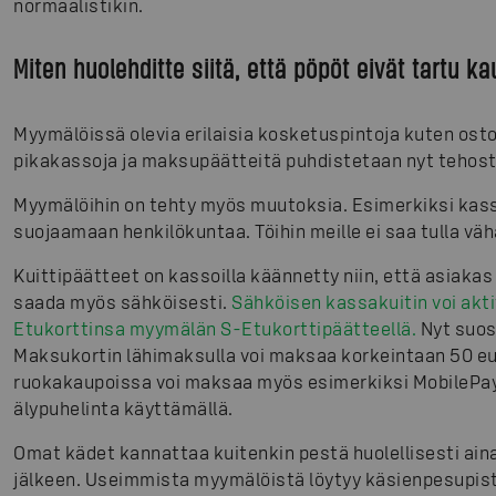
normaalistikin.
Miten huolehditte siitä, että pöpöt eivät tartu 
Myymälöissä olevia erilaisia kosketuspintoja kuten ost
pikakassoja ja maksupäätteitä puhdistetaan nyt tehost
Myymälöihin on tehty myös muutoksia. Esimerkiksi kass
suojaamaan henkilökuntaa. Töihin meille ei saa tulla vä
Kuittipäätteet on kassoilla käännetty niin, että asiakas 
saada myös sähköisesti.
Sähköisen kassakuitin voi akti
Etukorttinsa myymälän S-Etukorttipäätteellä.
Nyt suos
Maksukortin lähimaksulla voi maksaa korkeintaan 50 e
ruokakaupoissa voi maksaa myös esimerkiksi MobilePay
älypuhelinta käyttämällä.
Omat kädet kannattaa kuitenkin pestä huolellisesti ain
jälkeen. Useimmista myymälöistä löytyy käsienpesupist