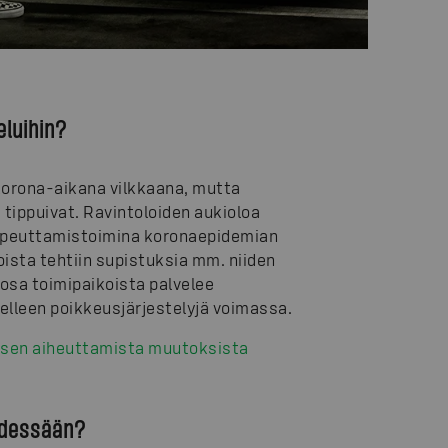
eluihin?
korona-aikana vilkkaana, mutta
tippuivat. Ravintoloiden aukioloa
 Sopeuttamistoimina koronaepidemian
sta tehtiin supistuksia mm. niiden
i osa toimipaikoista palvelee
delleen poikkeusjärjestelyjä voimassa.
ksen aiheuttamista muutoksista
ydessään?