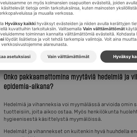
Ympärivuorokautisesti auki olevissa myymälöissä tunn
välillä ovat rauhallisia.
Milloin kaupassa on hiljaisinta?
Hiljaisinta myymälöissä on iltayhdeksän ja aamukahdeksan
neljän jälkeen. Osa asiakkaista näyttää siirtäneen asioin
Viikonlopun päivät ovat siis olleet aiempaa rauhallise
Onko pakkaamattomina myytäviä hedelmiä ja vih
epidemia-aikana?
Hedelmiä ja vihanneksia voi myymälässä arvioida omin si
tuotteisiin, joita aikoo ostaa. Myös henkilökunta huoleh
hygieenisestä käsittelystä myymälöissä.
Hedelmät ja vihannekset on kuitenkin hyvä huuhdella en