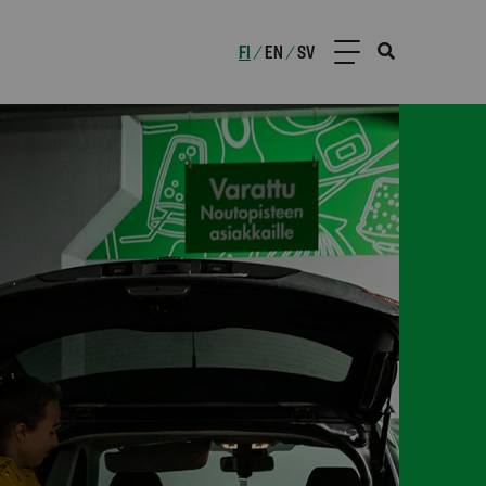
FI
EN
SV
/
/