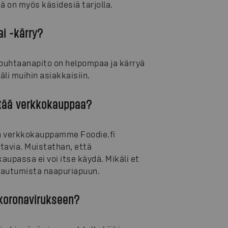
 on myös käsidesiä tarjolla.
i -kärry?
 puhtaanapito on helpompaa ja kärryä
li muihin asiakkaisiin.
yttää verkkokauppaa?
an verkkokauppamme Foodie.fi
tavia. Muistathan, että
passa ei voi itse käydä. Mikäli et
vautumista naapuriapuun.
u koronavirukseen?