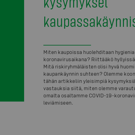
kysymykset
kaupassakäynni
Miten kaupoissa huolehditaan hygieni
koronavirusaikana? Riittääkö hyllyiss
Mitä riskiryhmäläisten olisi hyvä huom
kaupankäynnin suhteen? Olemme koo
tähän artikkeliin yleisimpiä kysymyksiä
vastauksia siitä, miten olemme varaut
omalta osaltamme COVID-19-koronavi
leviämiseen.