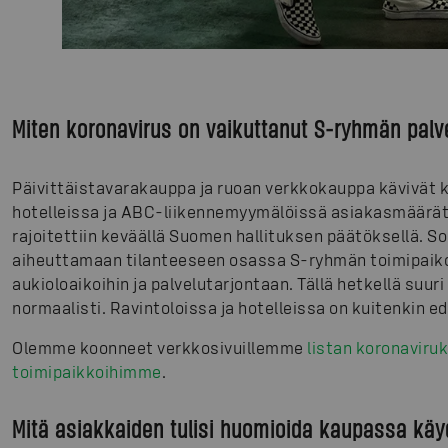
Miten koronavirus on vaikuttanut S-ryhmän palv
Päivittäistavarakauppa ja ruoan verkkokauppa kävivät 
hotelleissa ja ABC-liikennemyymälöissä asiakasmäärät 
rajoitettiin keväällä Suomen hallituksen päätöksellä.
aiheuttamaan tilanteeseen osassa S-ryhmän toimipaikoi
aukioloaikoihin ja palvelutarjontaan. Tällä hetkellä suur
normaalisti. Ravintoloissa ja hotelleissa on kuitenkin e
Olemme koonneet verkkosivuillemme
listan koronaviru
toimipaikkoihimme
.
Mitä asiakkaiden tulisi huomioida kaupassa kä