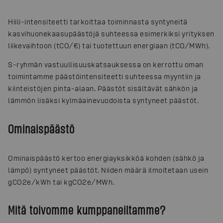
Hiili-intensiteetti tarkoittaa toiminnasta syntyneitä
kasvihuonekaasupäästöjä suhteessa esimerkiksi yrityksen
liikevaihtoon (tCO/€) tai tuotettuun energiaan (tCO/MWh).
S-ryhmän vastuullisuuskatsauksessa on kerrottu oman
toimintamme päästöintensiteetti suhteessa myyntiin ja
kiinteistöjen pinta-alaan. Päästöt sisältävät sähkön ja
lämmön lisäksi kylmäainevuodoista syntyneet päästöt.
Ominaispäästö
Ominaispäästö kertoo energiayksikköä kohden (sähkö ja
lämpö) syntyneet päästöt. Niiden määrä ilmoitetaan usein
gCO2e/kWh tai kgCO2e/MWh.
Mitä toivomme kumppaneiltamme?