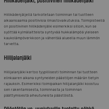
Hiilikädenjälki, positiivinen hiilikädenjälki
Hiilikädenjäljellä tarkoitetaan toiminnan tai tuotteen
aikaansaamia positiivisia ilmastovaikutuksia. Toimipisteellä
on positiivinen hiilikädenjälki esimerkiksi silloin, kun se
syöttää kylmälaitteista syntyvää hukkalämpöä yleiseen
kaukolämpöverkkoon ja vähentää alueella muun lämmön
tarvetta.
Hiilijalanjälki
Hiilijalanjälki kertoo tyypillisesti toiminnan tai tuotteen
elinkaaren aikana syntyneiden päästöjen määrän tietyin
rajauksin. Esimerkiksi toimipaikan hiilijalanjälki koostuu
sen rakentamisesta, toiminnasta ja toiminnan
päättymisestä aiheutuneista päästöistä.
Päästötön vs. uusiutuvilla tuotettu sähkö