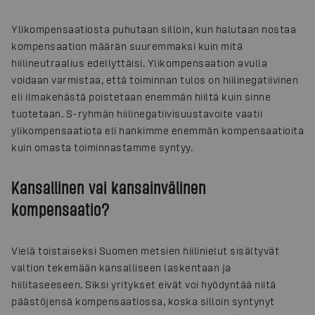
Ylikompensaatiosta puhutaan silloin, kun halutaan nostaa
kompensaation määrän suuremmaksi kuin mitä
hiilineutraalius edellyttäisi. Ylikompensaation avulla
voidaan varmistaa, että toiminnan tulos on hiilinegatiivinen
eli ilmakehästä poistetaan enemmän hiiltä kuin sinne
tuotetaan. S-ryhmän hiilinegatiivisuustavoite vaatii
ylikompensaatiota eli hankimme enemmän kompensaatioita
kuin omasta toiminnastamme syntyy.
Kansallinen vai kansainvälinen
kompensaatio?
Vielä toistaiseksi Suomen metsien hiilinielut sisältyvät
valtion tekemään kansalliseen laskentaan ja
hiilitaseeseen. Siksi yritykset eivät voi hyödyntää niitä
päästöjensä kompensaatiossa, koska silloin syntynyt