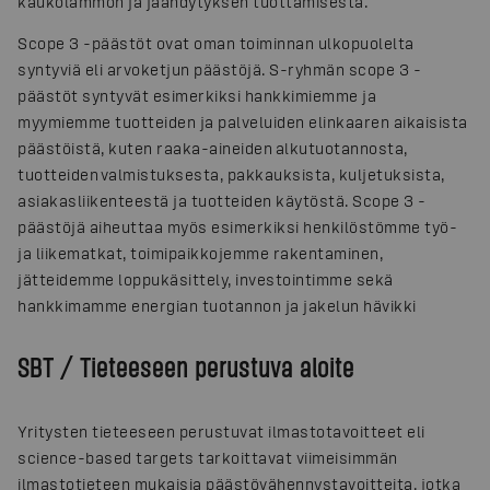
kaukolämmön ja jäähdytyksen tuottamisesta.
Scope 3 -päästöt ovat oman toiminnan ulkopuolelta
syntyviä eli arvoketjun päästöjä. S-ryhmän scope 3 -
päästöt syntyvät esimerkiksi hankkimiemme ja
myymiemme tuotteiden ja palveluiden elinkaaren aikaisista
päästöistä, kuten raaka-aineiden alkutuotannosta,
tuotteiden valmistuksesta, pakkauksista, kuljetuksista,
asiakasliikenteestä ja tuotteiden käytöstä. Scope 3 -
päästöjä aiheuttaa myös esimerkiksi henkilöstömme työ-
ja liikematkat, toimipaikkojemme rakentaminen,
jätteidemme loppukäsittely, investointimme sekä
hankkimamme energian tuotannon ja jakelun hävikki
SBT / Tieteeseen perustuva aloite
Yritysten tieteeseen perustuvat ilmastotavoitteet eli
science-based targets tarkoittavat viimeisimmän
ilmastotieteen mukaisia päästövähennystavoitteita, jotka