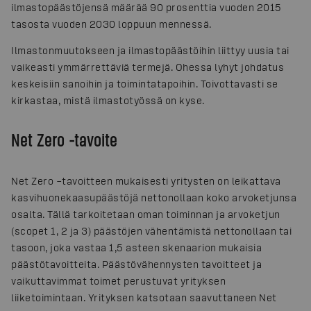
ilmastopäästöjensä määrää 90 prosenttia vuoden 2015
tasosta vuoden 2030 loppuun mennessä.
Ilmastonmuutokseen ja ilmastopäästöihin liittyy uusia tai
vaikeasti ymmärrettäviä termejä. Ohessa lyhyt johdatus
keskeisiin sanoihin ja toimintatapoihin. Toivottavasti se
kirkastaa, mistä ilmastotyössä on kyse.
Net Zero -tavoite
Net Zero –tavoitteen mukaisesti yritysten on leikattava
kasvihuonekaasupäästöjä nettonollaan koko arvoketjunsa
osalta. Tällä tarkoitetaan oman toiminnan ja arvoketjun
(scopet 1, 2 ja 3) päästöjen vähentämistä nettonollaan tai
tasoon, joka vastaa 1,5 asteen skenaarion mukaisia
päästötavoitteita. Päästövähennysten tavoitteet ja
vaikuttavimmat toimet perustuvat yrityksen
liiketoimintaan. Yrityksen katsotaan saavuttaneen Net