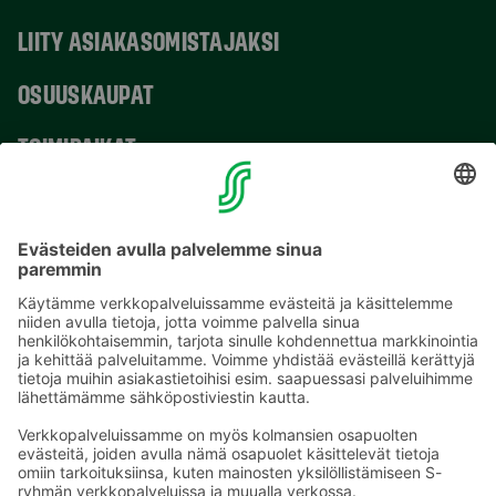
LIITY ASIAKASOMISTAJAKSI
OSUUSKAUPAT
TOIMIPAIKAT
YHTEYSTIEDOT
Sähköpostiosoitteet S-ryhmässä ovat muotoa
etunimi.sukunimi@sok.fi
Seuraa meitä
: