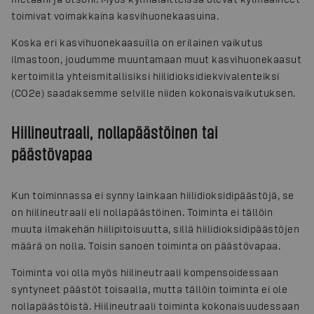
toimivat voimakkaina kasvihuonekaasuina.
Koska eri kasvihuonekaasuilla on erilainen vaikutus
ilmastoon, joudumme muuntamaan muut kasvihuonekaasut
kertoimilla yhteismitallisiksi hiilidioksidiekvivalenteiksi
(CO2e) saadaksemme selville niiden kokonaisvaikutuksen.
Hiilineutraali, nollapäästöinen tai
päästövapaa
Kun toiminnassa ei synny lainkaan hiilidioksidipäästöjä, se
on hiilineutraali eli nollapäästöinen. Toiminta ei tällöin
muuta ilmakehän hiilipitoisuutta, sillä hiilidioksidipäästöjen
määrä on nolla. Toisin sanoen toiminta on päästövapaa.
Toiminta voi olla myös hiilineutraali kompensoidessaan
syntyneet päästöt toisaalla, mutta tällöin toiminta ei ole
nollapäästöistä. Hiilineutraali toiminta kokonaisuudessaan