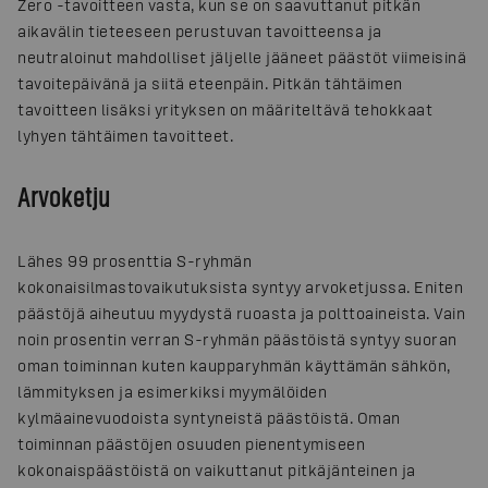
Zero -tavoitteen vasta, kun se on saavuttanut pitkän
aikavälin tieteeseen perustuvan tavoitteensa ja
neutraloinut mahdolliset jäljelle jääneet päästöt viimeisinä
tavoitepäivänä ja siitä eteenpäin. Pitkän tähtäimen
tavoitteen lisäksi yrityksen on määriteltävä tehokkaat
lyhyen tähtäimen tavoitteet.
Arvoketju
Lähes 99 prosenttia S-ryhmän
kokonaisilmastovaikutuksista syntyy arvoketjussa. Eniten
päästöjä aiheutuu myydystä ruoasta ja polttoaineista. Vain
noin prosentin verran S-ryhmän päästöistä syntyy suoran
oman toiminnan kuten kaupparyhmän käyttämän sähkön,
lämmityksen ja esimerkiksi myymälöiden
kylmäainevuodoista syntyneistä päästöistä. Oman
toiminnan päästöjen osuuden pienentymiseen
kokonaispäästöistä on vaikuttanut pitkäjänteinen ja