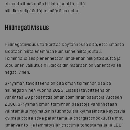
ei muuta ilmakehän hiilipitoisuutta, sillä
hiilidioksidipäästöjen määrä on nolla.
Hiilinegatiivisuus
Hiilinegatiivisuus tarkoittaa käytännössä sitä, että ilmasta
sidotaan hiiltä enemmän kuin sinne hiiltä joutuu.
Toiminnalla siis pienennetään ilmakehän hiilipitoisuutta ja
lopullinen vaikutus hiilidioksidin määrään on vähentävä eli
negatiivinen.
S-ryhmän tavoitteena on olla oman toiminnan osalta
hiilinegatiivinen vuonna 2025. Lisäksi tavoitteena on
vähentää 90 prosenttia oman toiminnan päästöjä vuoteen
2030. S-ryhmän oman toiminnan päästöjä vähennetään
vaihtamalla myymälöihin luonnollisia kylmäaineita käyttäviä
kylmälaitteita sekä parantamalla energiatehokkuutta mm.
ilmanvaihto- ja lämmitysjärjestelmiä tehostamalla ja LED-