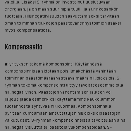
valoilla. Lisäksi S-ryhmä on investoinut uusiutuvaan
energiaan, ja on maan suurimpia tuuli- ja aurinkosähkön
tuottajia. Hiilinegatiivisuuden saavuttamiseksi tarvitaan
oman toiminnan tiukkojen päästövähennystoimien lisäksi
myös kompensaatiota.
Kompensaatio
a:
yrityksen tekemä kompensointi Käytännössä
kompensoinnissa sidotaan pois ilmakehästä vähintään
toiminnan päästömäärää vastaava määrä hiilidioksidia. S-
ryhmän tekemä kompensointi liittyy tavoitteeseemme olla
hiilinegatiivinen. Päästöjen vähentämisen jälkeen voi
jäljelle jäädä esimerkiksi käyttämämme kaukolämmön
tuotannosta syntyvää hiilikuormaa. Kompensoinnilla
pyritään kumoamaan aiheutettujen hiilidioksidipäästöjen
vaikutukset. S-ryhmän kompensoinneissa tavoitellaan aina
hiilinegatiivisuutta eli päästöjä ylikompensoidaan. S-