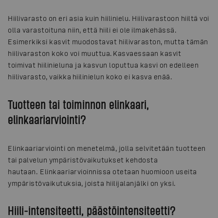
Hiilivarasto on eri asia kuin hiilinielu. Hiilivarastoon hiiltä voi
olla varastoituna niin, että hiili ei ole ilmakehässä.
Esimerkiksi kasvit muodostavat hiilivaraston, mutta tämän
hiilivaraston koko voi muuttua. Kasvaessaan kasvit
toimivat hiilinieluna ja kasvun loputtua kasvi on edelleen
hiilivarasto, vaikka hiilinielun koko ei kasva enää.
Tuotteen tai toiminnon elinkaari,
elinkaariarviointi?
Elinkaariarviointi on menetelmä, jolla selvitetään tuotteen
tai palvelun ympäristövaikutukset kehdosta
hautaan. Elinkaariarvioinnissa otetaan huomioon useita
ympäristövaikutuksia, joista hiilijalanjälki on yksi.
Hiili-intensiteetti, päästöintensiteetti?