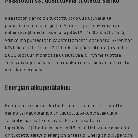
Päästötön sähkö on tuotettu joko uusiutuvalla tai
päästöttömällä energialla. Aurinko- ja tuulivoima ovat
esimerkkejä uusiutuvasta ja päästöttömästä sähköstä,
ydinvoima puolestaan päästöttömästä sähköstä. S-ryhmän
käyttämä sähkön on tällä hetkellä päästötöntä ja vuoden
2030 loppuun mennessä uusiutuvaa. S-ryhmä tuottaa
toimipaikkojensa käyttöön sähköä sekä tuulivoimalla että
aurinkoenergialla.
Energian alkuperätakuu
Energian alkuperätakuilla todennetaan miten käytetty
sähkö tai kaukolämpö on tuotettu. Alkuperätakuulla
tarkoitetaan sähköistä asiakirjaa, joka toimii
loppukäyttäjälle todisteena siitä, että tietty energiamäärä
on tuotettu tietyllä energianlähteellä. Energian alkuperään