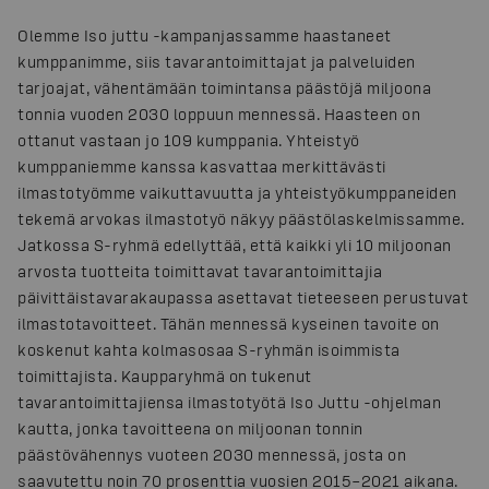
Olemme Iso juttu -kampanjassamme haastaneet
kumppanimme, siis tavarantoimittajat ja palveluiden
tarjoajat, vähentämään toimintansa päästöjä miljoona
tonnia vuoden 2030 loppuun mennessä. Haasteen on
ottanut vastaan jo 109 kumppania. Yhteistyö
kumppaniemme kanssa kasvattaa merkittävästi
ilmastotyömme vaikuttavuutta ja yhteistyökumppaneiden
tekemä arvokas ilmastotyö näkyy päästölaskelmissamme.
Jatkossa S-ryhmä edellyttää, että kaikki yli 10 miljoonan
arvosta tuotteita toimittavat tavarantoimittajia
päivittäistavarakaupassa asettavat tieteeseen perustuvat
ilmastotavoitteet. Tähän mennessä kyseinen tavoite on
koskenut kahta kolmasosaa S-ryhmän isoimmista
toimittajista. Kaupparyhmä on tukenut
tavarantoimittajiensa ilmastotyötä Iso Juttu -ohjelman
kautta, jonka tavoitteena on miljoonan tonnin
päästövähennys vuoteen 2030 mennessä, josta on
saavutettu noin 70 prosenttia vuosien 2015–2021 aikana.