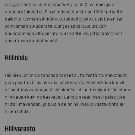
liittyvät mekanismit on säädelty lailla (Laki energian
alkuperätakuista). S-ryhmässä hankitaan tällä hetkellä
kaikelle ryhmän sähkönkulutukselle joko uusiutuvan tai
ydinvoiman alkuperätakuut ja lisäksi uusiutuvan
kaukolämmön alkuperätakuut kohteille, jotka käyttävät
uusiutuvaa kaukolämpöä.
Hiilinielu
Hiilinielu on mikä tahansa prosessi, toiminta tai mekanismi,
joka poistaa hiilidioksidia ilmakehästä. Esimerkiksi kasvit
sitovat kasvaessaan hiilidioksidia, eli ne toimivat hiilinieluna
niin kauan kuin ne kasvavat. Lahotessaan kasvi palauttaa
hiiltä ilmakehään, ja silloin se on hiilinielun vastakohta eli
hiilen lähde.
Hiilivarasto