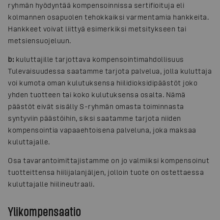
ryhmän hyödyntää kompensoinnissa sertifioituja eli
kolmannen osapuolen tehokkaiksi varmentamia hankkeita.
Hankkeet voivat liittyä esimerkiksi metsitykseen tai
metsiensuojeluun.
b:
kuluttajille tarjottava kompensointimahdollisuus
Tulevaisuudessa saatamme tarjota palvelua, jolla kuluttaja
voi kumota oman kulutuksensa hiilidioksidipäästöt joko
yhden tuotteen tai koko kulutuksensa osalta. Nämä
päästöt eivät sisälly S-ryhmän omasta toiminnasta
syntyviin päästöihin, siksi saatamme tarjota niiden
kompensointia vapaaehtoisena palveluna, joka maksaa
kuluttajalle.
Osa tavarantoimittajistamme on jo valmiiksi kompensoinut
tuotteittensa hiilijalanjäljen, jolloin tuote on ostettaessa
kuluttajalle hiilineutraali.
Ylikompensaatio