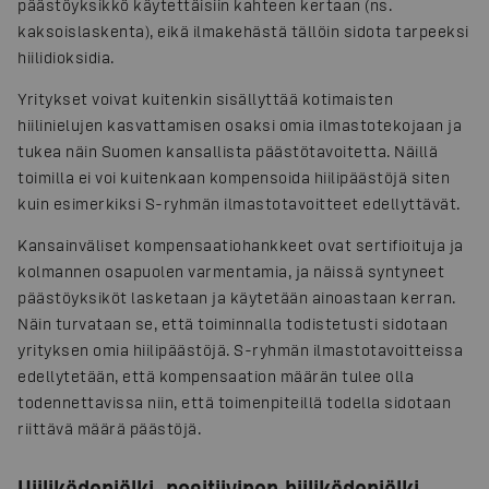
päästöyksikkö käytettäisiin kahteen kertaan (ns.
kaksoislaskenta), eikä ilmakehästä tällöin sidota tarpeeksi
hiilidioksidia.
Yritykset voivat kuitenkin sisällyttää kotimaisten
hiilinielujen kasvattamisen osaksi omia ilmastotekojaan ja
tukea näin Suomen kansallista päästötavoitetta. Näillä
toimilla ei voi kuitenkaan kompensoida hiilipäästöjä siten
kuin esimerkiksi S-ryhmän ilmastotavoitteet edellyttävät.
Kansainväliset kompensaatiohankkeet ovat sertifioituja ja
kolmannen osapuolen varmentamia, ja näissä syntyneet
päästöyksiköt lasketaan ja käytetään ainoastaan kerran.
Näin turvataan se, että toiminnalla todistetusti sidotaan
yrityksen omia hiilipäästöjä. S-ryhmän ilmastotavoitteissa
edellytetään, että kompensaation määrän tulee olla
todennettavissa niin, että toimenpiteillä todella sidotaan
riittävä määrä päästöjä.