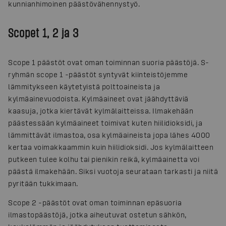
kunnianhimoinen päästövähennystyö.
Scopet 1, 2 ja 3
Scope 1 päästöt ovat oman toiminnan suoria päästöjä. S-
ryhmän scope 1 -päästöt syntyvät kiinteistöjemme
lämmitykseen käytetyistä polttoaineista ja
kylmäainevuodoista. Kylmäaineet ovat jäähdyttäviä
kaasuja, jotka kiertävät kylmälaitteissa. Ilmakehään
päästessään kylmäaineet toimivat kuten hiilidioksidi, ja
lämmittävät ilmastoa, osa kylmäaineista jopa lähes 4000
kertaa voimakkaammin kuin hiilidioksidi. Jos kylmälaitteen
putkeen tulee kolhu tai pienikin reikä, kylmäainetta voi
päästä ilmakehään. Siksi vuotoja seurataan tarkasti ja niitä
pyritään tukkimaan.
Scope 2 -päästöt ovat oman toiminnan epäsuoria
ilmastopäästöjä, jotka aiheutuvat ostetun sähkön,