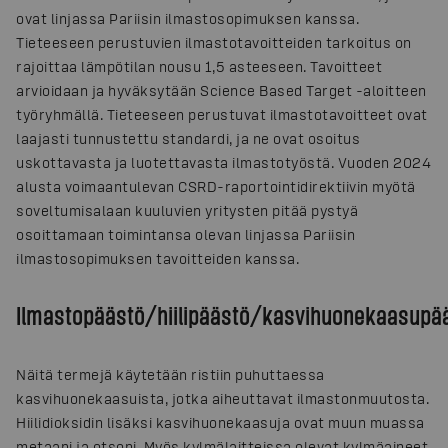
ovat linjassa Pariisin ilmastosopimuksen kanssa.
Tieteeseen perustuvien ilmastotavoitteiden tarkoitus on
rajoittaa lämpötilan nousu 1,5 asteeseen. Tavoitteet
arvioidaan ja hyväksytään Science Based Target -aloitteen
työryhmällä. Tieteeseen perustuvat ilmastotavoitteet ovat
laajasti tunnustettu standardi, ja ne ovat osoitus
uskottavasta ja luotettavasta ilmastotyöstä. Vuoden 2024
alusta voimaantulevan CSRD-raportointidirektiivin myötä
soveltumisalaan kuuluvien yritysten pitää pystyä
osoittamaan toimintansa olevan linjassa Pariisin
ilmastosopimuksen tavoitteiden kanssa.
Ilmastopäästö/hiilipäästö/kasvihuonekaasupä
Näitä termejä käytetään ristiin puhuttaessa
kasvihuonekaasuista, jotka aiheuttavat ilmastonmuutosta.
Hiilidioksidin lisäksi kasvihuonekaasuja ovat muun muassa
metaani ja otsoni. Myös kylmälaitteissa olevat kylmäaineet