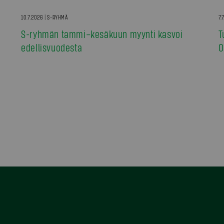
10.7.2026 | S-RYHMÄ
7.
S-ryhmän tammi–kesäkuun myynti kasvoi
T
edellisvuodesta
0