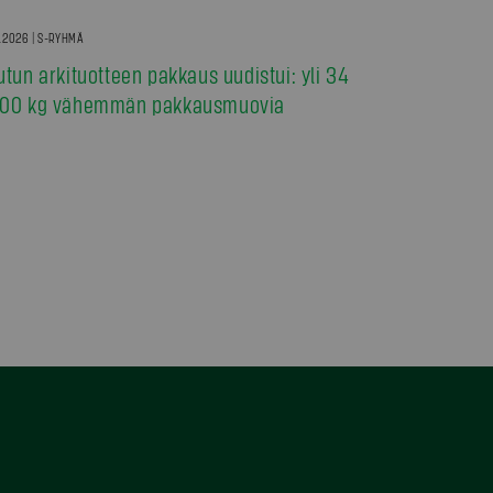
7.2026 | S-RYHMÄ
utun arkituotteen pakkaus uudistui: yli 34
00 kg vähemmän pakkausmuovia