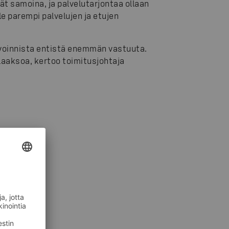
vät samoina, ja palvelutarjontaa ollaan
e parempi palvelujen ja etujen
oinnista entistä enemmän vastuuta.
aksoa, kertoo toimitusjohtaja