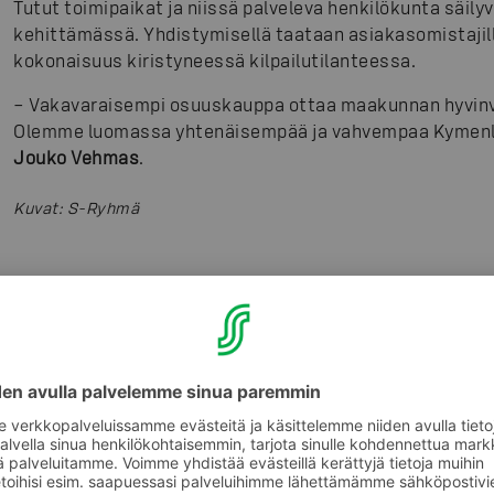
Tutut toimipaikat ja niissä palveleva henkilökunta säily
kehittämässä. Yhdistymisellä taataan asiakasomistajill
kokonaisuus kiristyneessä kilpailutilanteessa.
– Vakavaraisempi osuuskauppa ottaa maakunnan hyvinv
Olemme luomassa yhtenäisempää ja vahvempaa Kymenla
Jouko Vehmas
.
Kuvat
:
S-Ryhmä
Tilaa S-ryhmän tiedotteet