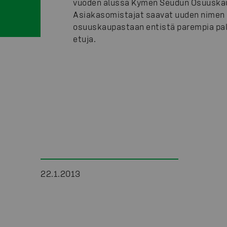
vuoden alussa Kymen Seudun Osuuska
Asiakasomistajat saavat uuden nimen 
osuuskaupastaan entistä parempia palv
etuja.
22.1.2013