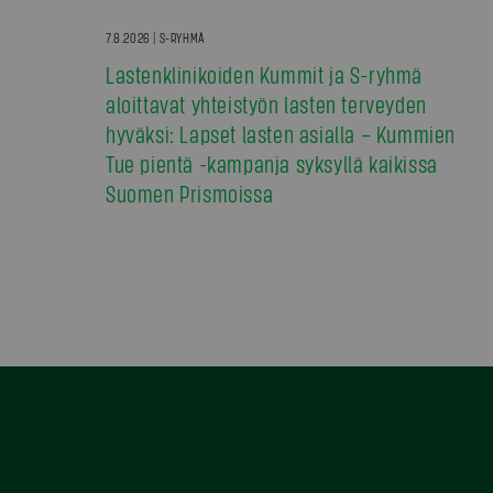
7.8.2026 | S-RYHMÄ
Lastenklinikoiden Kummit ja S-ryhmä
aloittavat yhteistyön lasten terveyden
hyväksi: Lapset lasten asialla – Kummien
Tue pientä -kampanja syksyllä kaikissa
Suomen Prismoissa