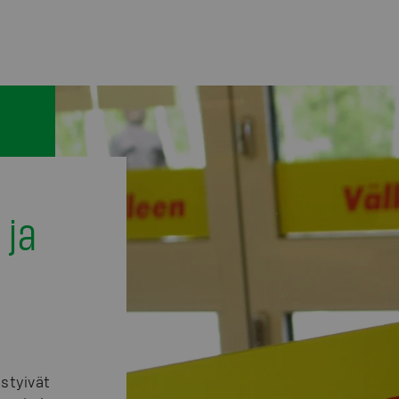
 ja
styivät