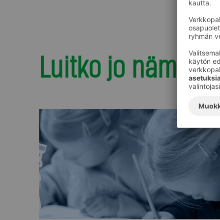
Luitko jo nämä?