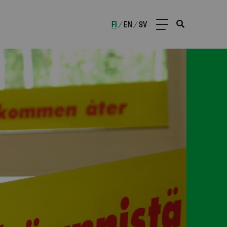
FI
EN
SV
/
/