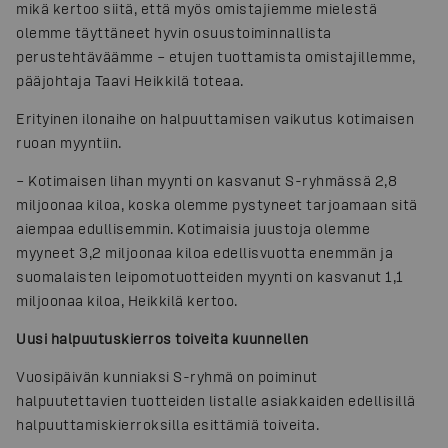
mikä kertoo siitä, että myös omistajiemme mielestä
olemme täyttäneet hyvin osuustoiminnallista
perustehtäväämme – etujen tuottamista omistajillemme,
pääjohtaja Taavi Heikkilä toteaa.
Erityinen ilonaihe on halpuuttamisen vaikutus kotimaisen
ruoan myyntiin.
– Kotimaisen lihan myynti on kasvanut S-ryhmässä 2,8
miljoonaa kiloa, koska olemme pystyneet tarjoamaan sitä
aiempaa edullisemmin. Kotimaisia juustoja olemme
myyneet 3,2 miljoonaa kiloa edellisvuotta enemmän ja
suomalaisten leipomotuotteiden myynti on kasvanut 1,1
miljoonaa kiloa, Heikkilä kertoo.
Uusi halpuutuskierros toiveita kuunnellen
Vuosipäivän kunniaksi S-ryhmä on poiminut
halpuutettavien tuotteiden listalle asiakkaiden edellisillä
halpuuttamiskierroksilla esittämiä toiveita.