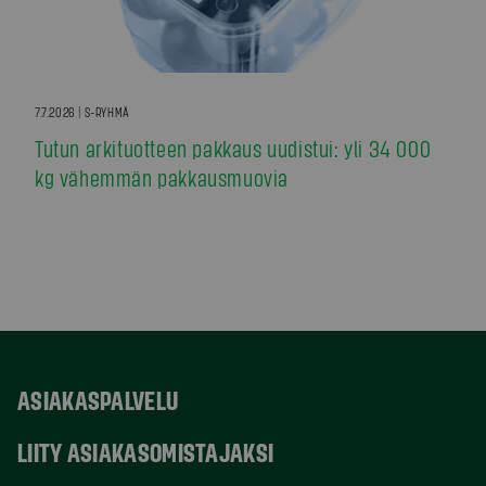
7.7.2026 | S-RYHMÄ
Tutun arkituotteen pakkaus uudistui: yli 34 000
kg vähemmän pakkausmuovia
ASIAKASPALVELU
LIITY ASIAKASOMISTAJAKSI