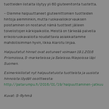
tuotteiden listalta löytyy yli 60 gluteenitonta tuotetta.
­– Olemme halpuuttaneet gluteenittomien tuotteiden
hintoja aiemminkin, mutta ruokavaliokorvauksen
poistaminen on nostanut nämä tuotteet jälleen
toivelistojen kärkipaikoille. Meistä on tärkeää palvella
erikoisruokavalioita noudattavia asiakkaitamme
mahdollisimman hyvin, Ilkka Alarotu linjaa.
Halpuutetut hinnat ovat astuneet voimaan 19.1.2016
Prismoissa, S-marketeissa ja Saleissa/Alepoissa läpi
Suomen.
Esimerkkilistat nyt halpuutetuista tuotteista ja uusista
hinnoista löydät osoitteesta:
http://patarumpu.fi/2016/01/19/halpuuttaminen-jatkuu
Kuvat
:
S-Ryhmä