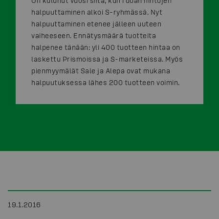
On kulunut vuosi siitä, kun ruoan hintojen
halpuuttaminen alkoi S-ryhmässä. Nyt
halpuuttaminen etenee jälleen uuteen
vaiheeseen. Ennätysmäärä tuotteita
halpenee tänään: yli 400 tuotteen hintaa on
laskettu Prismoissa ja S-marketeissa. Myös
pienmyymälät Sale ja Alepa ovat mukana
halpuutuksessa lähes 200 tuotteen voimin.
19.1.2016