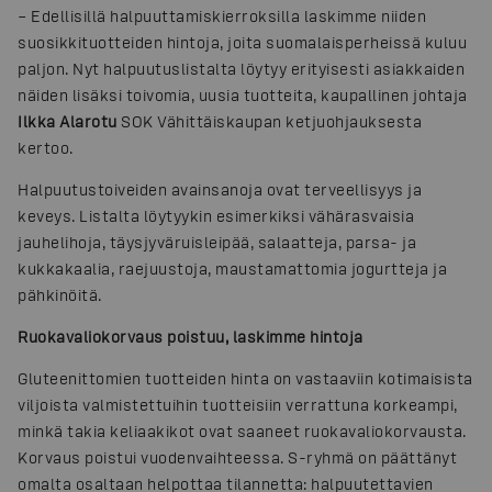
– Edellisillä halpuuttamiskierroksilla laskimme niiden
suosikkituotteiden hintoja, joita suomalaisperheissä kuluu
paljon. Nyt halpuutuslistalta löytyy erityisesti asiakkaiden
näiden lisäksi toivomia, uusia tuotteita, kaupallinen johtaja
Ilkka Alarotu
SOK Vähittäiskaupan ketjuohjauksesta
kertoo.
Halpuutustoiveiden avainsanoja ovat terveellisyys ja
keveys. Listalta löytyykin esimerkiksi vähärasvaisia
jauhelihoja, täysjyväruisleipää, salaatteja, parsa- ja
kukkakaalia, raejuustoja, maustamattomia jogurtteja ja
pähkinöitä.
Ruokavaliokorvaus poistuu, laskimme hintoja
Gluteenittomien tuotteiden hinta on vastaaviin kotimaisista
viljoista valmistettuihin tuotteisiin verrattuna korkeampi,
minkä takia keliaakikot ovat saaneet ruokavaliokorvausta.
Korvaus poistui vuodenvaihteessa. S-ryhmä on päättänyt
omalta osaltaan helpottaa tilannetta: halpuutettavien