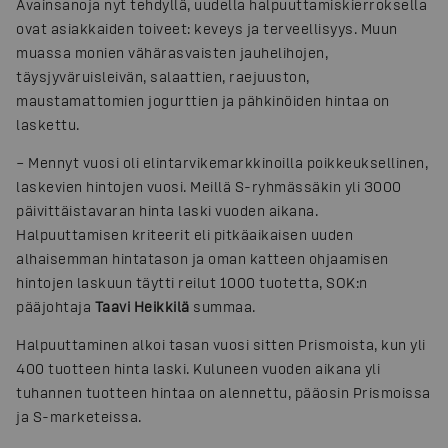
Avainsanoja nyt tehdyllä, uudella halpuuttamiskierroksella
ovat asiakkaiden toiveet: keveys ja terveellisyys. Muun
muassa monien vähärasvaisten jauhelihojen,
täysjyväruisleivän, salaattien, raejuuston,
maustamattomien jogurttien ja pähkinöiden hintaa on
laskettu.
– Mennyt vuosi oli elintarvikemarkkinoilla poikkeuksellinen,
laskevien hintojen vuosi. Meillä S-ryhmässäkin yli 3000
päivittäistavaran hinta laski vuoden aikana.
Halpuuttamisen kriteerit eli pitkäaikaisen uuden
alhaisemman hintatason ja oman katteen ohjaamisen
hintojen laskuun täytti reilut 1000 tuotetta, SOK:n
pääjohtaja
Taavi Heikkilä
summaa.
Halpuuttaminen alkoi tasan vuosi sitten Prismoista, kun yli
400 tuotteen hinta laski. Kuluneen vuoden aikana yli
tuhannen tuotteen hintaa on alennettu, pääosin Prismoissa
ja S-marketeissa.