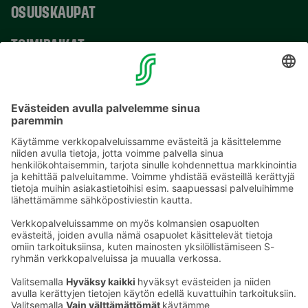
OSUUSKAUPAT
TOIMIPAIKAT
YHTEYSTIEDOT
Sähköpostiosoitteet S-ryhmässä ovat muotoa
etunimi.sukunimi@sok.fi
Seuraa meitä
: