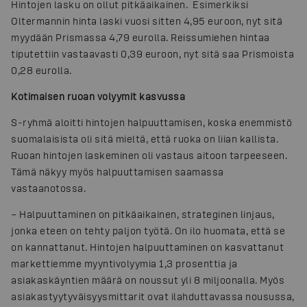
Hintojen lasku on ollut pitkäaikainen. Esimerkiksi
Oltermannin hinta laski vuosi sitten 4,95 euroon, nyt sitä
myydään Prismassa 4,79 eurolla. Reissumiehen hintaa
tiputettiin vastaavasti 0,39 euroon, nyt sitä saa Prismoista
0,28 eurolla.
Kotimaisen ruoan volyymit kasvussa
S-ryhmä aloitti hintojen halpuuttamisen, koska enemmistö
suomalaisista oli sitä mieltä, että ruoka on liian kallista.
Ruoan hintojen laskeminen oli vastaus aitoon tarpeeseen.
Tämä näkyy myös halpuuttamisen saamassa
vastaanotossa.
– Halpuuttaminen on pitkäaikainen, strateginen linjaus,
jonka eteen on tehty paljon työtä. On ilo huomata, että se
on kannattanut. Hintojen halpuuttaminen on kasvattanut
markettiemme myyntivolyymia 1,3 prosenttia ja
asiakaskäyntien määrä on noussut yli 8 miljoonalla. Myös
asiakastyytyväisyysmittarit ovat ilahduttavassa nousussa,