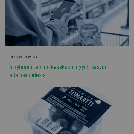
10.7.2026 | S-RYHMÄ
S-ryhmän tammi–kesäkuun myynti kasvoi
edellisvuodesta