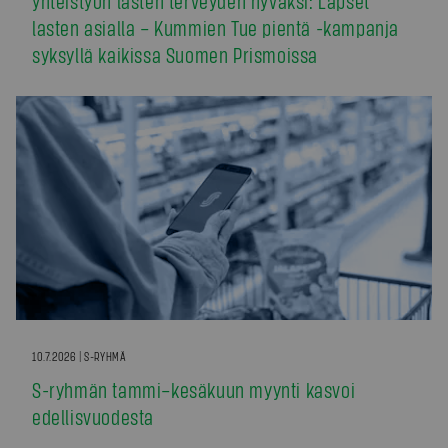
yhteistyön lasten terveyden hyväksi: Lapset
lasten asialla – Kummien Tue pientä -kampanja
syksyllä kaikissa Suomen Prismoissa
10.7.2026 | S-RYHMÄ
S-ryhmän tammi–kesäkuun myynti kasvoi
edellisvuodesta