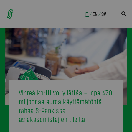
FI
EN
SV
/
/
Vihreä kortti voi yllättää – jopa 470
miljoonaa euroa käyttämätöntä
rahaa S-Pankissa
asiakasomistajien tileillä