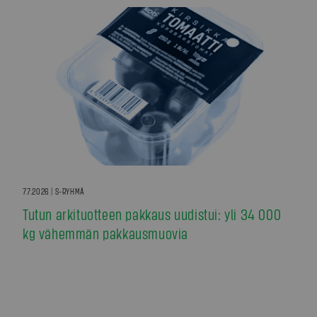
7.7.2026 | S-RYHMÄ
Tutun arkituotteen pakkaus uudistui: yli 34 000
kg vähemmän pakkausmuovia