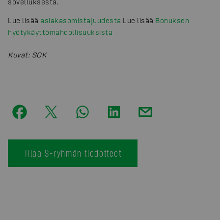
sovelluksesta.
Lue lisää
asiakasomistajuudesta
Lue lisää
Bonuksen
hyötykäyttömahdollisuuksista
Kuvat
:
SOK
Tilaa S-ryhmän tiedotteet