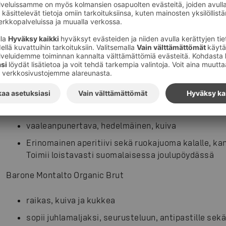
sopii muun muassa pastalle, kanalle, kasvisruoille s
Barone Montalto Organic Rosso
tummanpunainen, keskitäyteläinen, maussa voi tu
kirsikkaa
sopii punaiselle lihalle, burgereille, pizzalle, juustoi
Barone Montalto Organic Nero D’Avola Rosato
vaaleanpunertava, hedelmäinen, kuiva
Erinomainen aperitiivi sekä ruokajuoma kalalle, kanal
Toimii loistavasti suomalaisessa joulupöydässä
Barone Montalto Organic Brut
raikas, kuiva ja kukkea
sopii juhlamaljaksi, seurusteluun, antipastille sek