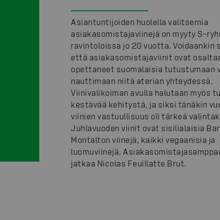
Asiantuntijoiden huolella valitsemia
asiakasomistajaviinejä on myyty S-ry
ravintoloissa jo 20 vuotta. Voidaankin 
että asiakasomistajaviinit ovat osalta
opettaneet suomalaisia tutustumaan vi
nauttimaan niitä aterian yhteydessä.
Viinivalikoiman avulla halutaan myös t
kestävää kehitystä, ja siksi tänäkin v
viinien vastuullisuus oli tärkeä valintak
Juhlavuoden viinit ovat sisilialaisia Ba
Montalton viinejä, kaikki vegaanisia ja
luomuviinejä. Asiakasomistajasamppa
jatkaa Nicolas Feuillatte Brut.