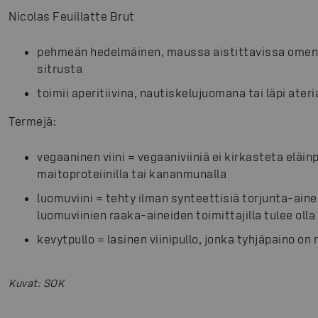
Nicolas Feuillatte Brut
pehmeän hedelmäinen, maussa aistittavissa omena
sitrusta
toimii aperitiivina, nautiskelujuomana tai läpi ateri
Termejä:
vegaaninen viini = vegaaniviiniä ei kirkasteta eläinpe
maitoproteiinilla tai kananmunalla
luomuviini = tehty ilman synteettisiä torjunta-aineit
luomuviinien raaka-aineiden toimittajilla tulee olla
kevytpullo = lasinen viinipullo, jonka tyhjäpaino o
Kuvat
:
SOK