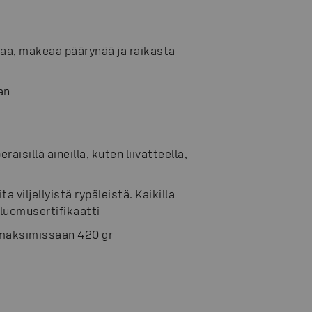
a, makeaa päärynää ja raikasta
an
räisillä aineilla, kuten liivatteella,
a viljellyistä rypäleistä. Kaikilla
 luomusertifikaatti
n maksimissaan 420 gr