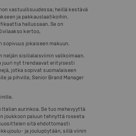
nnon vastuullisuudessa; heillä kestävä
tukseen ja pakkauslaatikoihin.
ifikaattia hallussaan. Se on
Kivilaakso kertoo,
en sopivuus jokaiseen makuun.
 neljän sisilialaisviinin valikoimaan.
a juuri nyt trendaavat erityisesti
inejä, jotka sopivat suomalaiseen
lle ja pihville, Senior Brand Manager
nille.
tu Italian aurinkoa. Se tuo mehevyyttä
nien joukkoon paluun tehnyttä roseeta
 suosittelen sitä ehdottomasti
kujoulu- ja joulupöytään, sillä viinin