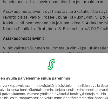
hapokkuus taittaa hyvin suomalaisten jouluruokien mak
Asiakasomistajaviinit ovat saatavilla S-Etukorttia näy
ravintoloissa. Valko-, rosee-, puna- ja kuohuviini, S-Etu
Kaikki viinit ovat vegaanisia ja luomuviinejä. Asiakas
Nicolas Feuillatte Brut, hinta S-Etukortilla 43,90 €/pull
Asiakasomistajaviinit
Viinit valitaan Suomen suurimmalla viinikilpailutuksella 
kriteereinä ovat muun muassa monikäyttöisyys, sopivu
vastuullisuus. Tarjoamalla asiakasomistajille huolella v
viinejä, halutaan taata jokaiselle asiakkaalle mutkaton m
ravintolassa sekä auttaa asiakkaita tekemään ympäristö
Asiakasomistajien viinit 2020–2021
Barone Montalto Organic Bianco
mukavan hapokas, raikas