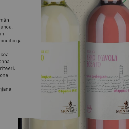
hmän
sanoa,
an
ineihin ja
ukea
uonna
riteeri.
rone
njana