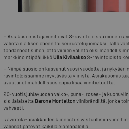
− Asiakasomistajaviinit ovat S-ravintoloissa monen ravi
valinta illallisen oheen tai seurustelujuomaksi. Tällä 
tähdänneet siihen, että viinien valinta olisi mahdollis
markkinointipäällikkö
Ulla Kivilaakso
S-ravintoloista ke
− Niinpä suosio on kasvanut vuosi vuodelta, ja nykyään 
ravintoloissamme myytävästä viinistä. Asiakasomistajavi
avautunut mahdollisuus oppia lisää viinitietoutta.
20-vuotisjuhlavuoden valko-, puna-, rosee- ja kuohuviini
sisilialaiselta
Barone Montalton
viinibrändiltä, jonka t
vahvasti.
Ravintola-asiakkaiden kiinnostus vastuullisiin viineihin 
valinnat pätevät kaikilla elämänaloilla.