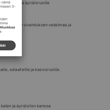
ekä kala- ja äyriäisruoille
ntea hennon vivahduksen vadelmaa ja
lle
le, salaateille ja kasvisruoille.
ä kalan ja äyriäisten kanssa