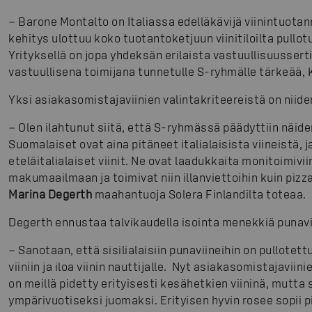
− Barone Montalto on Italiassa edelläkävijä viinintuota
kehitys ulottuu koko tuotantoketjuun viinitiloilta pullo
Yrityksellä on jopa yhdeksän erilaista vastuullisuussert
vastuullisena toimijana tunnetulle S-ryhmälle tärkeää, 
Yksi asiakasomistajaviinien valintakriteereistä on niid
− Olen ilahtunut siitä, että S-ryhmässä päädyttiin näiden
Suomalaiset ovat aina pitäneet italialaisista viineistä, j
eteläitalialaiset viinit. Ne ovat laadukkaita monitoimivi
makumaailmaan ja toimivat niin illanviettoihin kuin pizza
Marina Degerth
maahantuoja Solera Finlandilta toteaa.
Degerth ennustaa talvikaudella isointa menekkiä punavii
− Sanotaan, että sisilialaisiin punaviineihin on pullotet
viiniin ja iloa viinin nauttijalle. Nyt asiakasomistajavii
on meillä pidetty erityisesti kesähetkien viininä, mutta
ympärivuotiseksi juomaksi. Erityisen hyvin rosee sopii pik