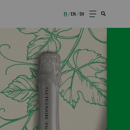
FI
EN
SV
/
/