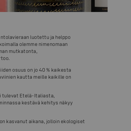
ntolavieraan luotettu ja helppo
valikoimalla olemme nimenomaan
imman mutkatonta,
rtoo.
niiden osuus on jo 40 % kaikesta
inien kautta meille kaikille on
 tulevat Etelä-Italiasta,
oiminnassa kestävä kehitys näkyy
on kasvanut aikana, jolloin ekologiset