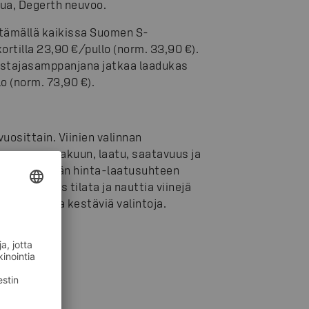
ua, Degerth neuvoo.
ttämällä kaikissa Suomen S-
kortilla 23,90 €/pullo (norm. 33,90 €).
omistajasamppanjana jatkaa laadukas
o (norm. 73,90 €).
vuosittain. Viinien valinnan
us monen makuun, laatu, saatavuus ja
alittuja, hyvän hinta-laatusuhteen
ahdollisuus tilata ja nauttia viinejä
n kannalta kestäviä valintoja.