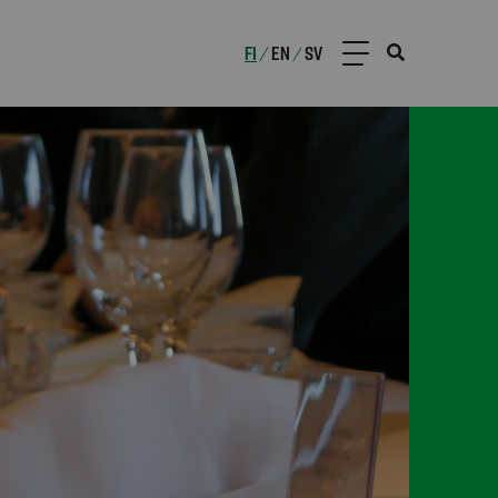
FI
EN
SV
/
/