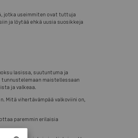
ä, jotka useimmiten ovat tuttuja
isiin ja löytää ehkä uusia suosikkeja
tuoksu lasissa, suutuntuma ja
si tunnustelemaan maistellessaan
aista ja valkeaa.
n. Mitä vihertävämpää valkoviini on,
mottaa paremmin erilaisia