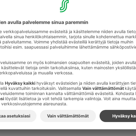
-
Tarjoamme erinomaisen mahdollisuuden kehittää seuru
viettämällä mielenkiintoinen ja antoisa tunti viinimaai
Kuvat
:
S-Ryhmä
Tilaa S-ryhmän tiedotteet