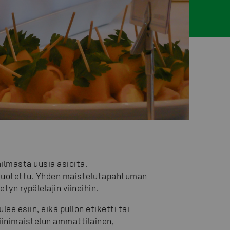
ailmasta uusia asioita.
on tuotettu. Yhden maistelutapahtuman
tyn rypälelajin viineihin.
ee esiin, eikä pullon etiketti tai
viinimaistelun ammattilainen,