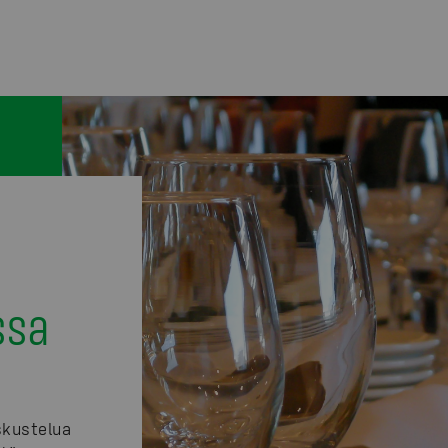
i
ssa
eskustelua