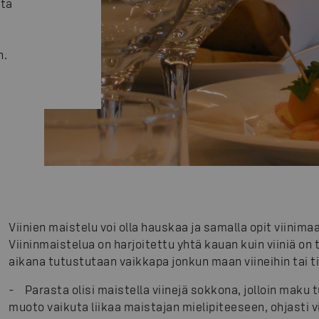
stä
a
n.
Viinien maistelu voi olla hauskaa ja samalla opit viinima
Viininmaistelua on harjoitettu yhtä kauan kuin viiniä 
aikana tutustutaan vaikkapa jonkun maan viineihin tai tie
-
Parasta olisi maistella viinejä sokkona, jolloin maku tul
muoto vaikuta liikaa maistajan mielipiteeseen, ohjasti 