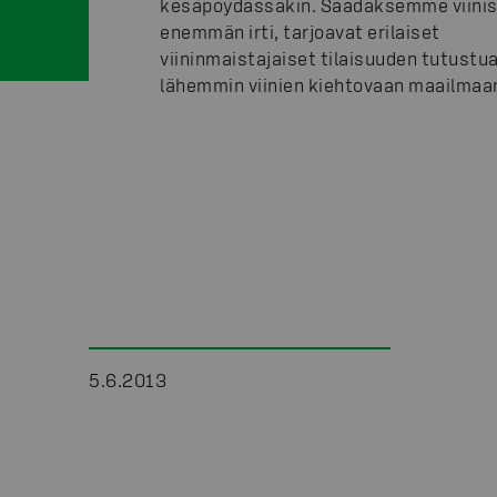
kesäpöydässäkin. Saadaksemme viini
enemmän irti, tarjoavat erilaiset
viininmaistajaiset tilaisuuden tutustu
lähemmin viinien kiehtovaan maailmaa
5.6.2013