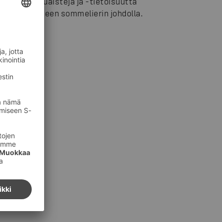
eiden makuaisteja ja -tietoisuutta
lmassa kokeneen sommelierin johdolla.