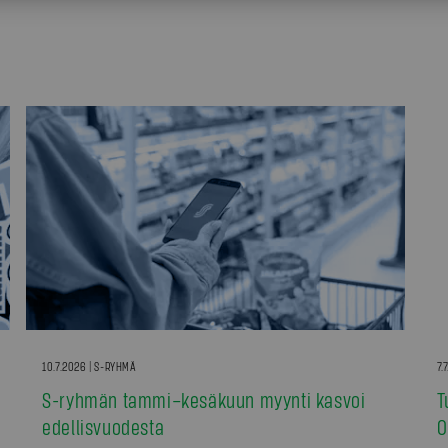
10.7.2026 | S-RYHMÄ
7.
S-ryhmän tammi–kesäkuun myynti kasvoi
T
edellisvuodesta
0