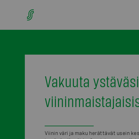
Vakuuta ystäväs
viininmaistajaisi
Viinin väri ja maku herättävät usein k