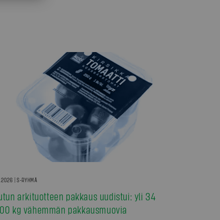
7.2026 | S-RYHMÄ
utun arkituotteen pakkaus uudistui: yli 34
00 kg vähemmän pakkausmuovia