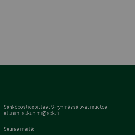
Sähköpostiosoitteet S-ryhmässä ovat muotoa
etunimi.sukunimi@sok.fi
Seuraa meitä
: