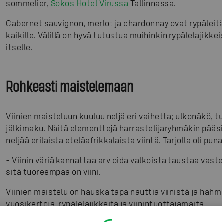
sommelier,
Sokos Hotel Virussa
Tallinnassa.
Cabernet sauvignon, merlot ja chardonnay ovat rypäleit
kaikille. Välillä on hyvä tutustua muihinkin rypälelajikke
itselle.
Rohkeasti maistelemaan
Viinien maisteluun kuuluu neljä eri vaihetta; ulkonäkö, 
jälkimaku. Näitä elementtejä harrastelijaryhmäkin pää
neljää erilaista eteläafrikkalaista viintä. Tarjolla oli pun
-
Viinin väriä kannattaa arvioida valkoista taustaa vaste
sitä tuoreempaa on viini.
Viinien maistelu on hauska tapa nauttia viinistä ja hah
vuosikertoja, rypälelajikkeita ja viinintuottajamaita.