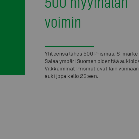
500 myymälän
voimin
Yhteensä lähes 500 Prismaa, S-market
Salea ympäri Suomen pidentää aukioloa
Vilkkaimmat Prismat ovat lain voimaan
auki jopa kello 23:een.