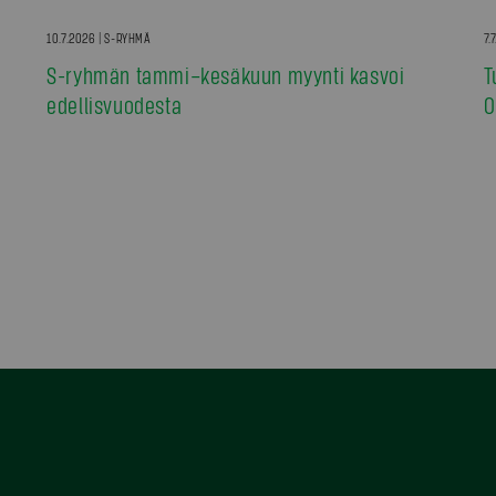
10.7.2026 | S-RYHMÄ
7.
S-ryhmän tammi–kesäkuun myynti kasvoi
T
edellisvuodesta
0