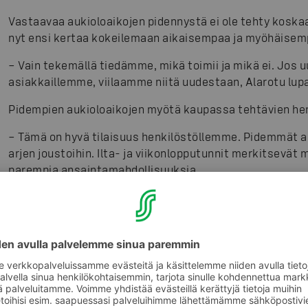
Vastaavaa aukioloaikojen pidennystä ei ole tehty kosk
nyt ensi kertaa kokeilemaan aikaisempaa ja myöhäisemp
– Vain tekemällä tiedämme, mikä toimii ja mikä ei. Jos u
asiakkaillemme, viilaamme niitä uudestaan, Alarotu lup
Pidempien aukioloaikojen myötä kaupassa tehtävien hen
– Tämä on hyvä tilaisuus henkilöstöllemme. Pidemmät a
arjen joustoihin. Ilta- ja viikonlopputunnit merkitsevät
parempia ansaintamahdollisuuksia.
Muutoksia muissa ketjuissa
Sokos-, Emotion-, Kodin Terra- ja S-Rauta -ketjuissa auk
toimipaikkakohtaisia muutoksia.
ABC-ketju jatkaa laajoin aukioloajoin. Suurin osa ABC-t
24. Lisäksi 33 ABC-liikennemyymälää on auki 24 tuntia