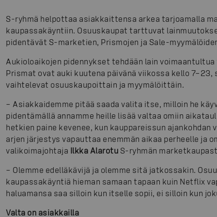
S-ryhmä helpottaa asiakkaittensa arkea tarjoamalla m
kaupassakäyntiin. Osuuskaupat tarttuvat lainmuutoks
pidentävät S-marketien, Prismojen ja Sale-myymälöiden
Aukioloaikojen pidennykset tehdään lain voimaantultua
Prismat ovat auki kuutena päivänä viikossa kello 7–23, 
vaihtelevat osuuskaupoittain ja myymälöittäin.
– Asiakkaidemme pitää saada valita itse, milloin he käy
pidentämällä annamme heille lisää valtaa omiin aikatau
hetkien paine kevenee, kun kauppareissun ajankohdan v
arjen järjestys vapauttaa enemmän aikaa perheelle ja om
valikoimajohtaja
Ilkka Alarotu
S-ryhmän marketkaupast
– Olemme edelläkävijä ja olemme sitä jatkossakin. Osu
kaupassakäyntiä hieman samaan tapaan kuin Netflix vap
haluamansa saa silloin kun itselle sopii, ei silloin kun j
Valta on asiakkailla