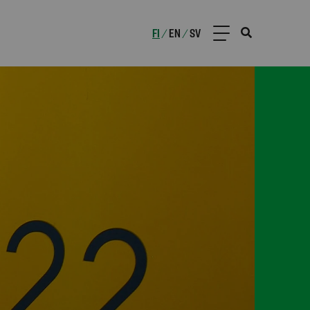
FI
EN
SV
/
/