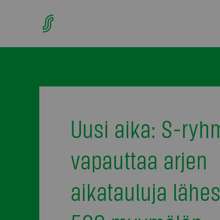
Uusi aika: S-ryh
vapauttaa arjen
aikatauluja lähe