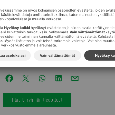
Lisätietoja
: Kenttäjohtaja Arttu Laine, p. 010 76 81011,
arttu.laine@sok.fi
Valikoimajohtaja Ilkka Alarotu, S-ry
sähköposti:
ilkka.alarotu@sok.fi
Katso lista marketkaupan toimipaikoista, joiden aukiolo
laajenevat:
http://patarumpu.fi/2015/12/15/nain-aukio
suomea/
Kuvat
:
S-Ryhmä
Tilaa S-ryhmän tiedotteet