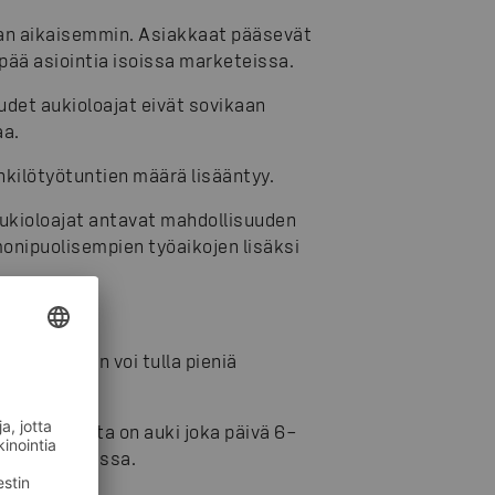
aan aikaisemmin. Asiakkaat pääsevät
ää asiointia isoissa marketeissa.
udet aukioloajat eivät sovikaan
aa.
kilötyötuntien määrä lisääntyy.
ukioloajat antavat mahdollisuuden
 monipuolisempien työaikojen lisäksi
ioloaikoihin voi tulla pieniä
oimipaikoista on auki joka päivä 6–
 vuorokaudessa.