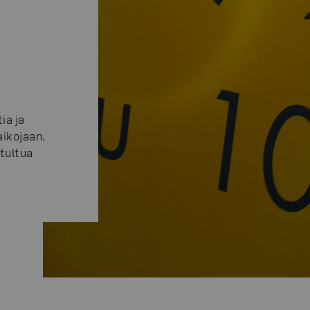
ia ja
ikojaan.
tultua