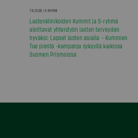
7.8.2026 | S-RYHMÄ
Lastenklinikoiden Kummit ja S-ryhmä
aloittavat yhteistyön lasten terveyden
hyväksi: Lapset lasten asialla – Kummien
Tue pientä -kampanja syksyllä kaikissa
Suomen Prismoissa