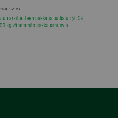
7.2026 | S-RYHMÄ
utun arkituotteen pakkaus uudistui: yli 34
00 kg vähemmän pakkausmuovia