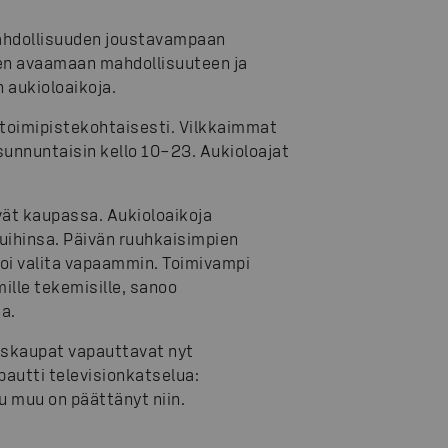
ahdollisuuden joustavampaan
en avaamaan mahdollisuuteen ja
 aukioloaikoja.
 toimipistekohtaisesti. Vilkkaimmat
sunnuntaisin kello 10–23. Aukioloajat
vät kaupassa. Aukioloaikoja
luihinsa. Päivän ruuhkaisimpien
oi valita vapaammin. Toimivampi
ille tekemisille, sanoo
a.
uskaupat vapauttavat nyt
autti televisionkatselua:
oku muu on päättänyt niin.