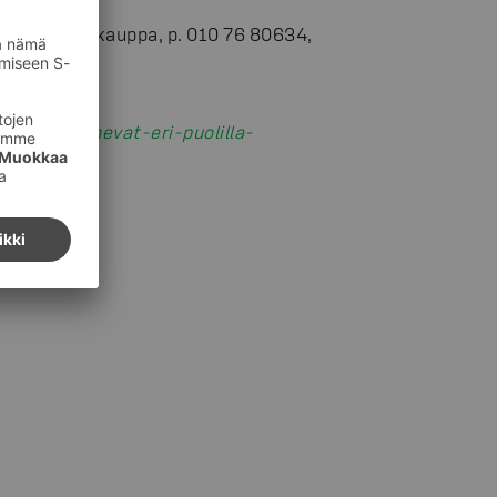
 sähköposti:
hmän marketkauppa, p. 010 76 80634,
ajat
lot-laajenevat-eri-puolilla-