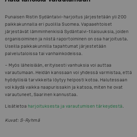
Punaisen Ristin Sydäntalvi-harjoitus järjestetään yli 200
paikkakunnalla eri puolilla Suomea. Vapaaehtoiset
järjestävät lämminhenkisiä Sydäntalvi-tilaisuuksia, joiden
organisoiminen ja niistä raportoiminen on osa harjoitusta.
Useilla paikkakunnilla tapahtumat järjestetään
palvelutaloissa tai vanhainkodeissa.
– Myös läheisiään, erityisesti vanhuksia voi auttaa
varautumaan. Heidän kanssaan voi yhdessä varmistaa, että
hyödyllisiä tarvikkeita löytyy helposti kotoa. Halutessaan
voi käydä vaikka naapurissakin ja katsoa, miten he ovat
varautuneet, Saarinen kannustaa.
Lisätietoa
harjoituksesta ja varautumisen tärkeydestä
.
Kuvat
:
S-Ryhmä