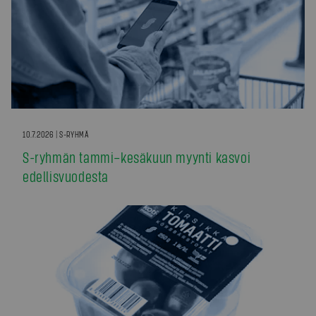
10.7.2026 | S-RYHMÄ
S-ryhmän tammi–kesäkuun myynti kasvoi
edellisvuodesta