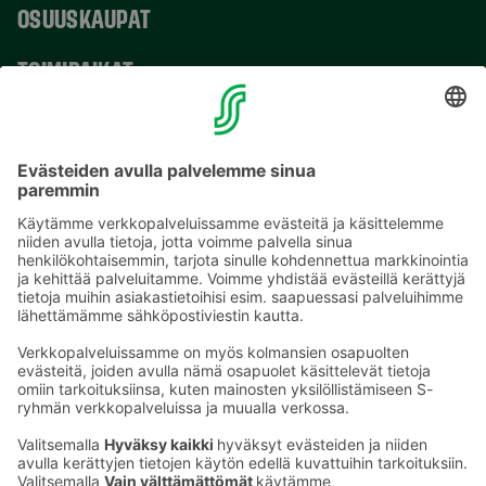
OSUUSKAUPAT
TOIMIPAIKAT
YHTEYSTIEDOT
Sähköpostiosoitteet S-ryhmässä ovat muotoa
etunimi.sukunimi@sok.fi
Seuraa meitä
: