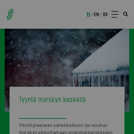
FI
EN
SV
/
/
Tyyntä myrskyn keskellä
Pitkittyneeseen sähkökatkoon tai muuhun
myrskyn aiheuttamaan ongelmatilanteeseen