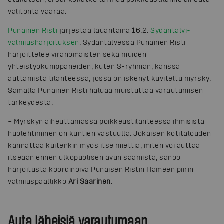
välitöntä vaaraa.
Punainen Risti
järjestää lauantaina 16.2.
Sydäntalvi-
valmiusharjoituksen
. Sydäntalvessa Punainen Risti
harjoittelee viranomaisten sekä muiden
yhteistyökumppaneiden, kuten S-ryhmän, kanssa
auttamista tilanteessa, jossa on iskenyt kuviteltu myrsky.
Samalla Punainen Risti haluaa muistuttaa varautumisen
tärkeydestä.
– Myrskyn aiheuttamassa poikkeustilanteessa ihmisistä
huolehtiminen on kuntien vastuulla. Jokaisen kotitalouden
kannattaa kuitenkin myös itse miettiä, miten voi auttaa
itseään ennen ulkopuolisen avun saamista, sanoo
harjoitusta koordinoiva Punaisen Ristin Hämeen piirin
valmiuspäällikkö
Ari Saarinen
.
Auta läheisiä varautumaan