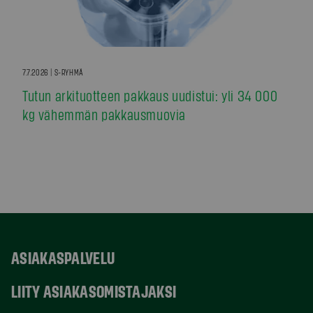
7.7.2026 | S-RYHMÄ
Tutun arkituotteen pakkaus uudistui: yli 34 000
kg vähemmän pakkausmuovia
ASIAKASPALVELU
LIITY ASIAKASOMISTAJAKSI