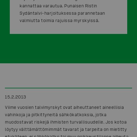
kannattaa varautua. Punaisen Ristin
Sydäntalvi-harjoituksessa parannetaan
valmiutta toimia rajuissa myrskyissä.
15.2.2013
Viime vuosien talvimyrskyt ovat aiheuttaneet aineellisia
vahinkoja ja pitkittyneitä sähkökatkoksia, jotka
muodostavat riskejä ihmisten turvallisuudelle. Jos kotoa
löytyy välttämättömimmät tavarat ja tarpeita on mietitty
etukäteen, ei sähkökatko tai muu poikkeustilanne aiheuta