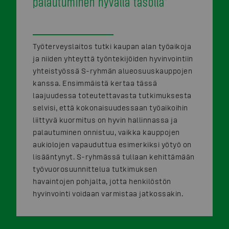
palautuminen hyvällä tasolla”
Työterveyslaitos tutki kaupan alan työaikoja
ja niiden yhteyttä työntekijöiden hyvinvointiin
yhteistyössä S-ryhmän alueosuuskauppojen
kanssa. Ensimmäistä kertaa tässä
laajuudessa toteutettavasta tutkimuksesta
selvisi, että kokonaisuudessaan työaikoihin
liittyvä kuormitus on hyvin hallinnassa ja
palautuminen onnistuu, vaikka kauppojen
aukiolojen vapauduttua esimerkiksi yötyö on
lisääntynyt. S-ryhmässä tullaan kehittämään
työvuorosuunnittelua tutkimuksen
havaintojen pohjalta, jotta henkilöstön
hyvinvointi voidaan varmistaa jatkossakin.