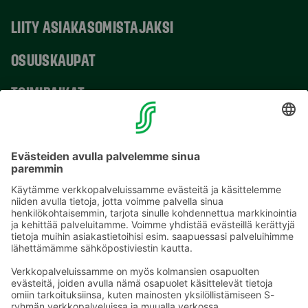
LIITY ASIAKASOMISTAJAKSI
OSUUSKAUPAT
TOIMIPAIKAT
YHTEYSTIEDOT
Sähköpostiosoitteet S-ryhmässä ovat muotoa
etunimi.sukunimi@sok.fi
Seuraa meitä
: