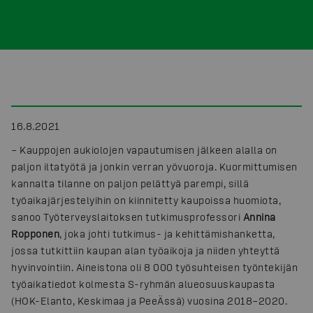
16.8.2021
– Kauppojen aukiolojen vapautumisen jälkeen alalla on
paljon iltatyötä ja jonkin verran yövuoroja. Kuormittumisen
kannalta tilanne on paljon pelättyä parempi, sillä
työaikajärjestelyihin on kiinnitetty kaupoissa huomiota,
sanoo Työterveyslaitoksen tutkimusprofessori
Annina
Ropponen
, joka johti tutkimus- ja kehittämishanketta,
jossa tutkittiin kaupan alan työaikoja ja niiden yhteyttä
hyvinvointiin. Aineistona oli 8 000 työsuhteisen työntekijän
työaikatiedot kolmesta S-ryhmän alueosuuskaupasta
(HOK-Elanto, Keskimaa ja PeeÄssä) vuosina 2018–2020.