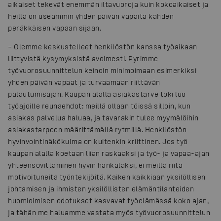
aikaiset tekevät enemmän iltavuoroja kuin kokoaikaiset ja
heillä on useammin yhden päivän vapaita kahden
peräkkäisen vapaan sijaan.
– Olemme keskustelleet henkilöstön kanssa työaikaan
liittyvistä kysymyksistä avoimesti. Pyrimme
työvuorosuunnittelun keinoin minimoimaan esimerkiksi
yhden päivän vapaat ja turvaamaan riittävän
palautumisajan. Kaupan alalla asiakastarve toki luo
työajoille reunaehdot: meillä ollaan töissä silloin, kun
asiakas palvelua haluaa, ja tavarakin tulee myymälöihin
asiakastarpeen määrittämällä rytmillä. Henkilöstön
hyvinvointinäkökulma on kuitenkin kriittinen. Jos työ
kaupan alalla koetaan liian raskaaksi ja työ- ja vapaa-ajan
yhteensovittaminen hyvin hankalaksi, ei meillä riitä
motivoituneita työntekijöitä. Kaiken kaikkiaan yksilöllisen
johtamisen ja ihmisten yksilöllisten elämäntilanteiden
huomioimisen odotukset kasvavat työelämässä koko ajan,
ja tähän me haluamme vastata myös työvuorosuunnittelun