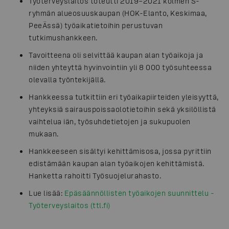
Työterveyslaitos toteutti 2019–2021 kolmen S-
ryhmän alueosuuskaupan (HOK-Elanto, Keskimaa,
PeeÄssä) työaikatietoihin perustuvan
tutkimushankkeen.
Tavoitteena oli selvittää kaupan alan työaikoja ja
niiden yhteyttä hyvinvointiin yli 8 000 työsuhteessa
olevalla työntekijällä.
Hankkeessa tutkittiin eri työaikapiirteiden yleisyyttä,
yhteyksiä sairauspoissaolotietoihin sekä yksilöllistä
vaihtelua iän, työsuhdetietojen ja sukupuolen
mukaan.
Hankkeeseen sisältyi kehittämisosa, jossa pyrittiin
edistämään kaupan alan työaikojen kehittämistä.
Hanketta rahoitti Työsuojelurahasto.
Lue lisää:
Epäsäännöllisten työaikojen suunnittelu -
Työterveyslaitos (ttl.fi)