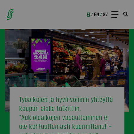
FI
EN
SV
/
/
Työaikojen ja hyvinvoinnin yhteyttä
kaupan alalla tutkittiin:
”Aukioloaikojen vapauttaminen ei
ole kohtuuttomasti kuormittanut –