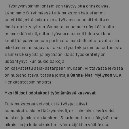
− Työhyvinvoinnin johtamisen täytyy olla ennakoivaa.
Lähdimme S-ryhmässä tutkimukseen halustamme
selvittää, mitä vaikutuksia työvuorosuunnittelulla on
ihmisten terveyteen. Samalla haluamme näyttää alalla
esimerkkiä siinä, miten työvuorosuunnittelua voidaan
kehittää palvelemaan parhaalla mahdollisella tavalla niin
liiketoiminnan sujuvuutta kuin työntekijöiden palautumista.
Esimerkiksi yöllä ja myöhään illalla työskentely on
lisääntynyt, kun aukioloaikoja
on kasvatettu asiakastarpeen mukaan. Riittävästä levosta
on huolehdittava, toteaa johtaja
Sanna-Mari Myllynen
SOK
Henkilöstötoiminnoista.
Yksilölliset odotukset työelämässä kasvavat
Tutkimuksessa selvisi, että työajat olivat
samankaltaisia eri ikäryhmissä, eri toimipisteissä sekä
naisten ja miesten kesken. Suurimmat erot näkyivät osa-
aikaisten ja kokoaikaisten työntekijöiden välillä: osa-