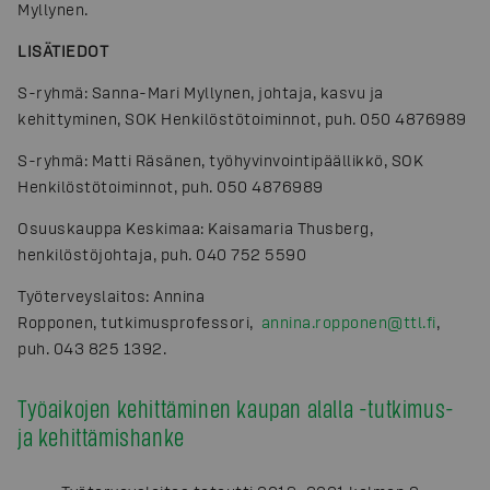
Myllynen.
LISÄTIEDOT
S-ryhmä: Sanna-Mari Myllynen, johtaja, kasvu ja
kehittyminen, SOK Henkilöstötoiminnot, puh. 050 4876989
S-ryhmä: Matti Räsänen, työhyvinvointipäällikkö, SOK
Henkilöstötoiminnot, puh. 050 4876989
Osuuskauppa Keskimaa: Kaisamaria Thusberg,
henkilöstöjohtaja, puh. 040 752 5590
Työterveyslaitos: Annina
Ropponen, tutkimusprofessori,
annina.ropponen@ttl.fi
,
puh. 043 825 1392.
Työaikojen kehittäminen kaupan alalla -tutkimus-
ja kehittämishanke