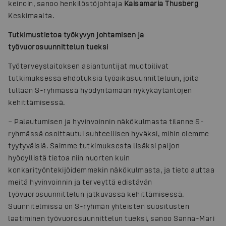
keinoin, sanoo henkilöstöjohtaja
Kaisamaria Thusberg
Keskimaalta.
Tutkimustietoa työkyvyn johtamisen ja
työvuorosuunnittelun tueksi
Työterveyslaitoksen asiantuntijat muotoilivat
tutkimuksessa ehdotuksia työaikasuunnitteluun, joita
tullaan S-ryhmässä hyödyntämään nykykäytäntöjen
kehittämisessä.
– Palautumisen ja hyvinvoinnin näkökulmasta tilanne S-
ryhmässä osoittautui suhteellisen hyväksi, mihin olemme
tyytyväisiä. Saimme tutkimuksesta lisäksi paljon
hyödyllistä tietoa niin nuorten kuin
konkarityöntekijöidemmekin näkökulmasta, ja tieto auttaa
meitä hyvinvoinnin ja terveyttä edistävän
työvuorosuunnittelun jatkuvassa kehittämisessä.
Suunnitelmissa on S-ryhmän yhteisten suositusten
laatiminen työvuorosuunnittelun tueksi, sanoo Sanna-Mari