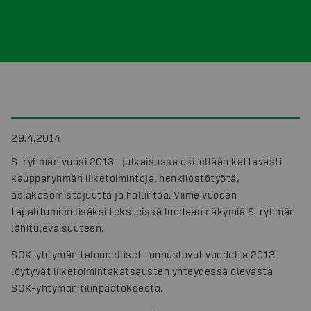
29.4.2014
S-ryhmän vuosi 2013- julkaisussa esitellään kattavasti
kaupparyhmän liiketoimintoja, henkilöstötyötä,
asiakasomistajuutta ja hallintoa. Viime vuoden
tapahtumien lisäksi teksteissä luodaan näkymiä S-ryhmän
lähitulevaisuuteen.
SOK-yhtymän taloudelliset tunnusluvut vuodelta 2013
löytyvät liiketoimintakatsausten yhteydessä olevasta
SOK-yhtymän tilinpäätöksestä.