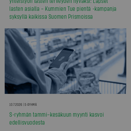
yhteistyön lasten terveyden hyväksi: Lapset
lasten asialla – Kummien Tue pientä -kampanja
syksyllä kaikissa Suomen Prismoissa
10.7.2026 | S-RYHMÄ
S-ryhmän tammi–kesäkuun myynti kasvoi
edellisvuodesta