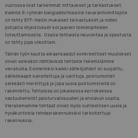
vuorossa ovat tarkemmat mittaukset ja tarkastukset.
Kaikille S-ryhmän bangladeshilaisille tavarantoimittajille
on tehty STF-mallin mukaiset tarkastukset ja niiden
pohjalta ohjeistukset korjaavien toimenpiteiden
toteuttamisesta. Osalla tehtaista neuvontaa ja opastusta
on tehty jopa viikoittain.
Tämän työn kautta aikaansaadut konkreettiset muutokset
olivat selkeästi nähtävissä tehtaille tekemillämme
vierailuilla. Esimerkiksi kaikki sähköjohdot oli suojattu,
sähkökaapit kansitettuja ja lukittuja, poistumistiet
selkeästi merkittyjä ja jopa uusia poistumisteitä oli
rakennettu. Tehtaissa oli jokaisessa kerroksessa
vastuuhenkilöt paloturvallisuuden ja ensiavun osalta.
Vierailemamme tehtaat olivat myös suhteellisen uusia ja
hyväkuntoisia tehdasrakennuksiksi tarkoitettuja
rakennuksia.