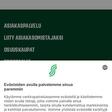
ASIAKASPALVELU
LIITY ASIAKASOMISTAJAKSI
OSUUSKAUPAT
TOIMIPAIKAT
YHTEYSTIEDOT