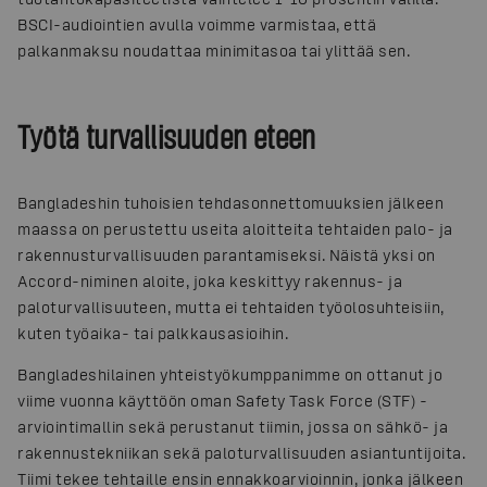
BSCI-audiointien avulla voimme varmistaa, että
palkanmaksu noudattaa minimitasoa tai ylittää sen.
Työtä turvallisuuden eteen
Bangladeshin tuhoisien tehdasonnettomuuksien jälkeen
maassa on perustettu useita aloitteita tehtaiden palo- ja
rakennusturvallisuuden parantamiseksi. Näistä yksi on
Accord-niminen aloite, joka keskittyy rakennus- ja
paloturvallisuuteen, mutta ei tehtaiden työolosuhteisiin,
kuten työaika- tai palkkausasioihin.
Bangladeshilainen yhteistyökumppanimme on ottanut jo
viime vuonna käyttöön oman Safety Task Force (STF) -
arviointimallin sekä perustanut tiimin, jossa on sähkö- ja
rakennustekniikan sekä paloturvallisuuden asiantuntijoita.
Tiimi tekee tehtaille ensin ennakkoarvioinnin, jonka jälkeen