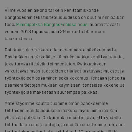
Viime vuosien aikana tärkein kehittämiskohde
Bangladeshin tekstiiliteollisuudessa on ollut minimipalkan
taso.
Minimipalkka Bangladeshissa nousi
huomattavasti
vuoden 2013 lopussa, noin 29 eurosta 50 euroon
kuukaudessa.
Palkkaa tulee tarkastella useammasta näkökulmasta.
Ensinnäkin on tärkeää, että minimipalkka kehittyy tasolle,
joka turvaa riittävän toimeentulon. Palkkaukseen
vaikuttavat myös tuotteiden erilaiset laatuvaatimukset ja
työntekijöiden osaaminen sekä kokemus. Tehtaan johdolta
saamieni tietojen mukaan käymissäni tehtaissa kokeneille
työntekijöille maksetaan suurempaa palkkaa.
Yhteistyömme kautta tuomme oman panoksemme
tehtaiden mahdollisuuksiin maksaa myös minimipalkan
ylittävää palkkaa. On kuitenkin muistettava, että yhdellä
tehtaalla on useita ostajia, ja meidän osuutemme tehtaan
tuotantokapasiteetista vaihtelee 1­–10 prosentin välillä.