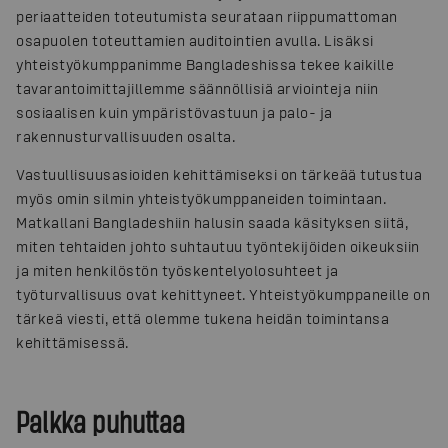
periaatteiden toteutumista seurataan riippumattoman
osapuolen toteuttamien auditointien avulla. Lisäksi
yhteistyökumppanimme Bangladeshissa tekee kaikille
tavarantoimittajillemme säännöllisiä arviointeja niin
sosiaalisen kuin ympäristövastuun ja palo- ja
rakennusturvallisuuden osalta.
Vastuullisuusasioiden kehittämiseksi on tärkeää tutustua
myös omin silmin yhteistyökumppaneiden toimintaan.
Matkallani Bangladeshiin halusin saada käsityksen siitä,
miten tehtaiden johto suhtautuu työntekijöiden oikeuksiin
ja miten henkilöstön työskentelyolosuhteet ja
työturvallisuus ovat kehittyneet. Yhteistyökumppaneille on
tärkeä viesti, että olemme tukena heidän toimintansa
kehittämisessä.
Palkka puhuttaa