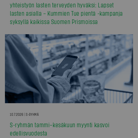
yhteistyön lasten terveyden hyväksi: Lapset
lasten asialla – Kummien Tue pientä -kampanja
syksyllä kaikissa Suomen Prismoissa
10.7.2026 | S-RYHMÄ
S-ryhmän tammi–kesäkuun myynti kasvoi
edellisvuodesta