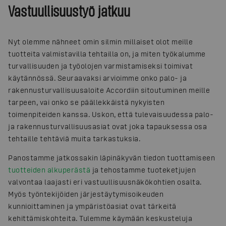
Vastuullisuustyö jatkuu
Nyt olemme nähneet omin silmin millaiset olot meille
tuotteita valmistavilla tehtailla on, ja miten työkalumme
turvallisuuden ja työolojen varmistamiseksi toimivat
käytännössä. Seuraavaksi arvioimme onko palo- ja
rakennusturvallisuusaloite Accordiin sitoutuminen meille
tarpeen, vai onko se päällekkäistä nykyisten
toimenpiteiden kanssa. Uskon, että tulevaisuudessa palo-
ja rakennusturvallisuusasiat ovat joka tapauksessa osa
tehtaille tehtäviä muita tarkastuksia.
Panostamme jatkossakin läpinäkyvän tiedon tuottamiseen
tuotteiden alkuperästä
ja tehostamme tuoteketjujen
valvontaa laajasti eri vastuullisuusnäkökohtien osalta.
Myös työntekijöiden järjestäytymisoikeuden
kunnioittaminen ja ympäristöasiat ovat tärkeitä
kehittämiskohteita. Tulemme käymään keskusteluja