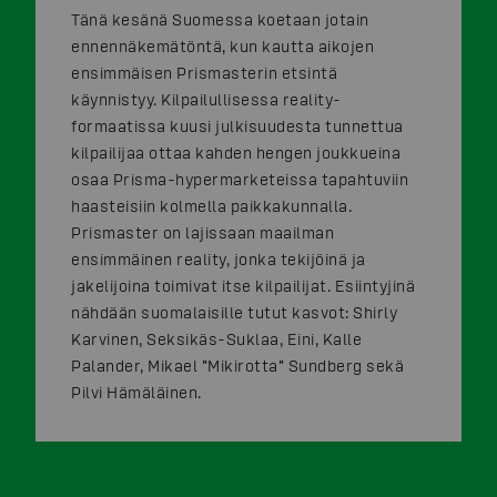
Tänä kesänä Suomessa koetaan jotain
ennennäkemätöntä, kun kautta aikojen
ensimmäisen Prismasterin etsintä
käynnistyy. Kilpailullisessa reality-
formaatissa kuusi julkisuudesta tunnettua
kilpailijaa ottaa kahden hengen joukkueina
osaa Prisma-hypermarketeissa tapahtuviin
haasteisiin kolmella paikkakunnalla.
Prismaster on lajissaan maailman
ensimmäinen reality, jonka tekijöinä ja
jakelijoina toimivat itse kilpailijat. Esiintyjinä
nähdään suomalaisille tutut kasvot: Shirly
Karvinen, Seksikäs-Suklaa, Eini, Kalle
Palander, Mikael ”Mikirotta” Sundberg sekä
Pilvi Hämäläinen.