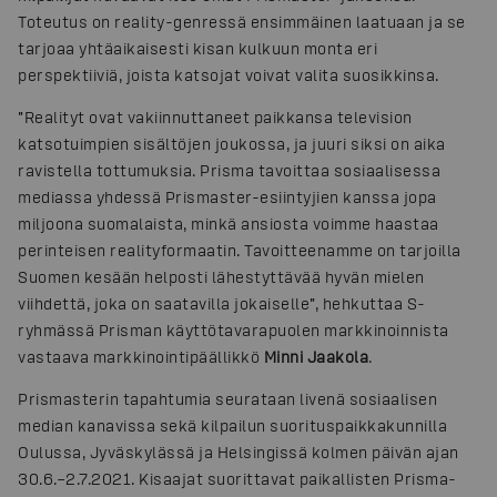
Toteutus on reality-genressä ensimmäinen laatuaan ja se
tarjoaa yhtäaikaisesti kisan kulkuun monta eri
perspektiiviä, joista katsojat voivat valita suosikkinsa.
”Realityt ovat vakiinnuttaneet paikkansa television
katsotuimpien sisältöjen joukossa, ja juuri siksi on aika
ravistella tottumuksia. Prisma tavoittaa sosiaalisessa
mediassa yhdessä Prismaster-esiintyjien kanssa jopa
miljoona suomalaista, minkä ansiosta voimme haastaa
perinteisen realityformaatin. Tavoitteenamme on tarjoilla
Suomen kesään helposti lähestyttävää hyvän mielen
viihdettä, joka on saatavilla jokaiselle”, hehkuttaa S-
ryhmässä Prisman käyttötavarapuolen markkinoinnista
vastaava markkinointipäällikkö
Minni Jaakola
.
Prismasterin tapahtumia seurataan livenä sosiaalisen
median kanavissa sekä kilpailun suorituspaikkakunnilla
Oulussa, Jyväskylässä ja Helsingissä kolmen päivän ajan
30.6.–2.7.2021. Kisaajat suorittavat paikallisten Prisma-