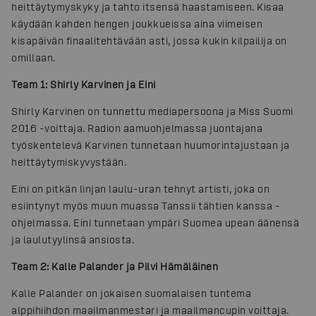
heittäytymyskyky ja tahto itsensä haastamiseen. Kisaa
käydään kahden hengen joukkueissa aina viimeisen
kisapäivän finaalitehtävään asti, jossa kukin kilpailija on
omillaan.
Team 1:
Shirly Karvinen ja Eini
Shirly Karvinen on tunnettu mediapersoona ja Miss Suomi
2016 -voittaja. Radion aamuohjelmassa juontajana
työskentelevä Karvinen tunnetaan huumorintajustaan ja
heittäytymiskyvystään.
Eini on pitkän linjan laulu-uran tehnyt artisti, joka on
esiintynyt myös muun muassa Tanssii tähtien kanssa -
ohjelmassa. Eini tunnetaan ympäri Suomea upean äänensä
ja laulutyylinsä ansiosta.
Team 2: Kalle Palander ja Pilvi Hämäläinen
Kalle Palander on jokaisen suomalaisen tuntema
alppihiihdon maailmanmestari ja maailmancupin voittaja.