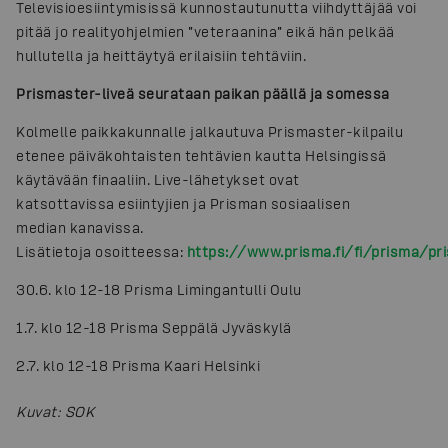
Televisioesiintymisissä kunnostautunutta viihdyttäjää voi
pitää jo realityohjelmien ”veteraanina” eikä hän pelkää
hullutella ja heittäytyä erilaisiin tehtäviin.
Prismaster-liveä seurataan paikan päällä ja somessa
Kolmelle paikkakunnalle jalkautuva Prismaster-kilpailu
etenee päiväkohtaisten tehtävien kautta Helsingissä
käytävään finaaliin. Live-lähetykset ovat
katsottavissa esiintyjien ja Prisman sosiaalisen
median kanavissa.
Lisätietoja osoitteessa:
https://www.prisma.fi/fi/prisma/pr
30.6. klo 12-18 Prisma Limingantulli Oulu
1.7. klo 12-18 Prisma Seppälä Jyväskylä
2.7. klo 12-18 Prisma Kaari Helsinki
Kuvat
:
SOK