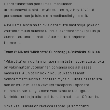
Hänet tunnetaan paitsi maailmanluokan
urheilusaavutuksista, myös suuresta, viihdyttävästä
persoonastaan ja lukuisista mediaesiintymisistä.
Pilvi Hämäläinen on televisiosta tuttu näyttelijä, joka on
voittanut muun muassa Putous-sketsihahmokilpailun ja
kunnostautunut suositun Suurmestari-ohjelman
tuomarina.
Team 3: Mikael "Mikirotta" Sundberg ja Seksikäs-Suklaa
”Mikirotta” on nuorten ja nuorenmielisten superstara, joka
on vakiinnuttanut oman fanipohjansa sosiaalisessa
mediassa. Alun perin kokin koulutuksen saanut
someammattilainen tunnetaan myös hulluista haasteista –
hän on muun muassa kävellyt takaperin Espoosta
Helsinkiin, viettänyt kolme vuorokautta lasi-iglussa
Narinkkatorilla ja ollut poistumatta autosta 100 tuntia.
Seksikäs-Suklaa on räväkkä räppäri ja sometähti.