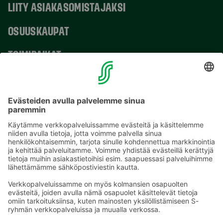
LIITY ASIAKASOMISTAJAKSI
OSUUSKAUPAT
TOIMIPAIKAT
YHTEYSTIEDOT
Sähköpostiosoitteet S-ryhmässä ovat muotoa
etunimi.sukunimi@sok.fi
Seuraa meitä
: