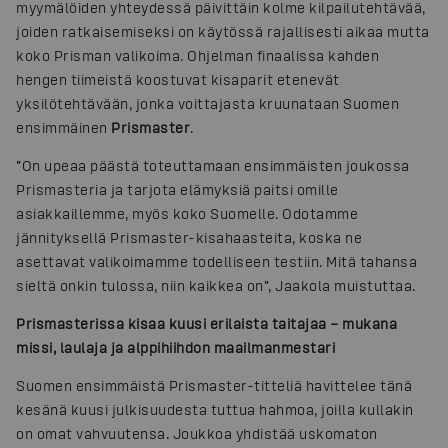
myymälöiden yhteydessä päivittäin kolme kilpailutehtävää,
joiden ratkaisemiseksi on käytössä rajallisesti aikaa mutta
koko Prisman valikoima. Ohjelman finaalissa kahden
hengen tiimeistä koostuvat kisaparit etenevät
yksilötehtävään, jonka voittajasta kruunataan Suomen
ensimmäinen
Prismaster
.
”On upeaa päästä toteuttamaan ensimmäisten joukossa
Prismasteria ja tarjota elämyksiä paitsi omille
asiakkaillemme, myös koko Suomelle. Odotamme
jännityksellä Prismaster-kisahaasteita, koska ne
asettavat valikoimamme todelliseen testiin. Mitä tahansa
sieltä onkin tulossa, niin kaikkea on”, Jaakola muistuttaa.
Prismasterissa kisaa kuusi erilaista taitajaa – mukana
missi, laulaja ja alppihiihdon maailmanmestari
Suomen ensimmäistä Prismaster-titteliä havittelee tänä
kesänä kuusi julkisuudesta tuttua hahmoa, joilla kullakin
on omat vahvuutensa. Joukkoa yhdistää uskomaton