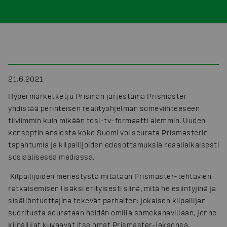
21.6.2021
Hypermarketketju Prisman järjestämä Prismaster
yhdistää perinteisen realityohjelman someviihteeseen
tiiviimmin kuin mikään tosi-tv-formaatti aiemmin. Uuden
konseptin ansiosta koko Suomi voi seurata Prismasterin
tapahtumia ja kilpailijoiden edesottamuksia reaaliaikaisesti
sosiaalisessa mediassa.
Kilpailijoiden menestystä mitataan Prismaster-tehtävien
ratkaisemisen lisäksi erityisesti siinä, mitä he esiintyjinä ja
sisällöntuottajina tekevät parhaiten: jokaisen kilpailijan
suoritusta seurataan heidän omilla somekanavillaan, jonne
kilpailijat kuvaavat itse omat Prismaster-jaksonsa.