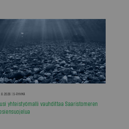
.6.2026 | S-RYHMÄ
usi yhteistyömalli vauhdittaa Saaristomeren
esiensuojelua