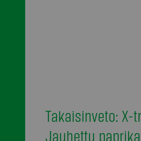
Takaisinveto: X-t
Jauhettu paprika