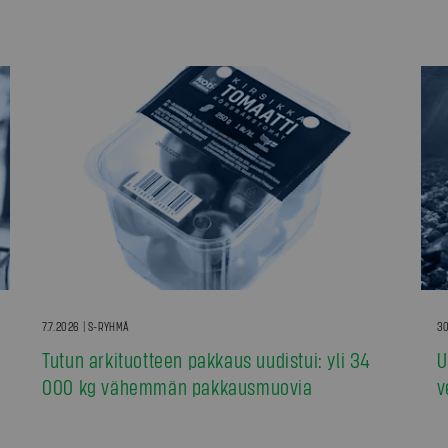
7.7.2026 | S-RYHMÄ
30
Tutun arkituotteen pakkaus uudistui: yli 34
U
000 kg vähemmän pakkausmuovia
v