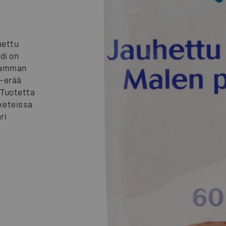
hettu
di on
gramman
e-erää
 Tuotetta
keteissa
ri