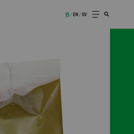
FI
EN
SV
/
/