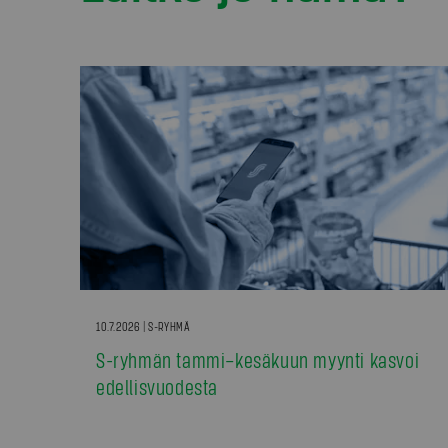
10.7.2026 | S-RYHMÄ
S-ryhmän tammi–kesäkuun myynti kasvoi
edellisvuodesta