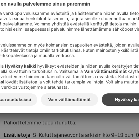
Tuotteen on valmistanut Merschbrock-Wiese Gewürz 
Tuote vedetään pois markkinoilta, koska se saattaa sisä
ole merkitty ainesosaluetteloon. Tuote voi aiheuttaa alle
ovat mantelille allergisia. Muille tuote on turvallinen.
Kuluttajia pyydetään hävittämään tuote ja palauttamaan
ostopaikkaan tai omien yhteystietojen ja tilitietojen (IB
kanssa postimaksutta osoitteeseen: S-Kuluttajaneuv
VASTAUSLÄHETYS. Ostos hyvitetään.
Pahoittelemme tapahtunutta.
Lisätietoja
: S-Kuluttajaneuvonta arkisin klo 9−13 puh.