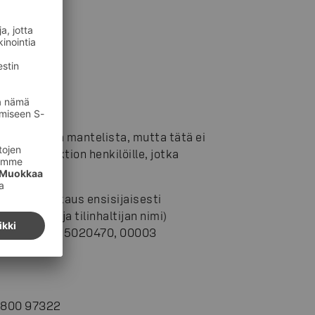
GmbH.
ltää jäämiä mantelista, mutta tätä ei
rgisen reaktion henkilöille, jotka
 tyhjä pakkaus ensisijaisesti
AN-numero ja tilinhaltijan nimi)
onta, Tunnus 5020470, 00003
 0800 97322