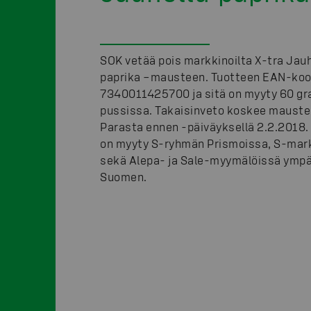
SOK vetää pois markkinoilta X-tra Jau
paprika –mausteen. Tuotteen EAN-koo
7340011425700 ja sitä on myyty 60 
pussissa. Takaisinveto koskee maust
Parasta ennen -päiväyksellä 2.2.2018.
on myyty S-ryhmän Prismoissa, S-mar
sekä Alepa- ja Sale-myymälöissä ympä
Suomen.