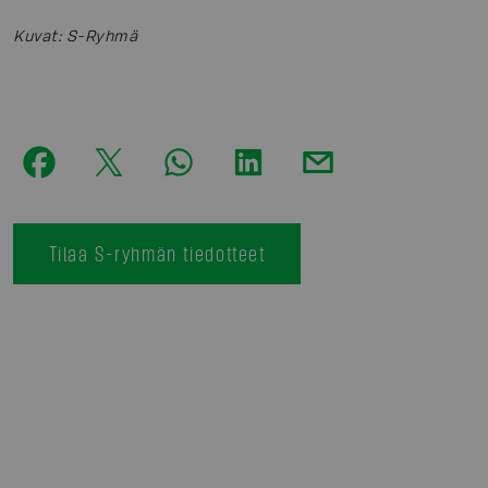
Kuvat
:
S-Ryhmä
Tilaa S-ryhmän tiedotteet