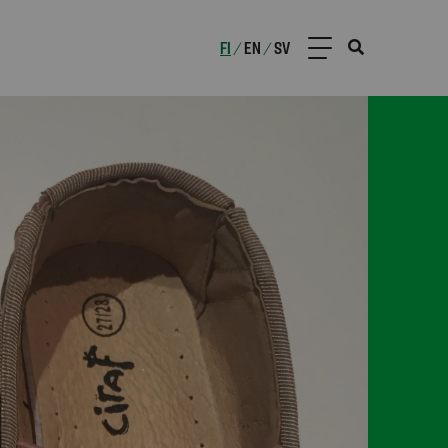
FI
EN
SV
/
/