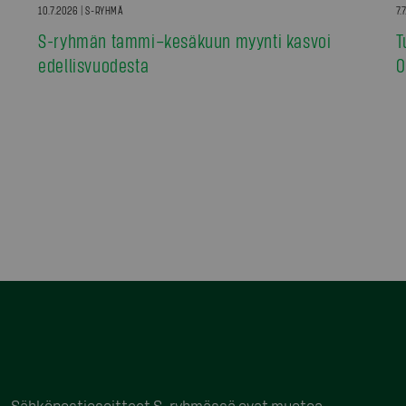
10.7.2026 | S-RYHMÄ
7.
S-ryhmän tammi–kesäkuun myynti kasvoi
T
edellisvuodesta
0
Sähköpostiosoitteet S-ryhmässä ovat muotoa