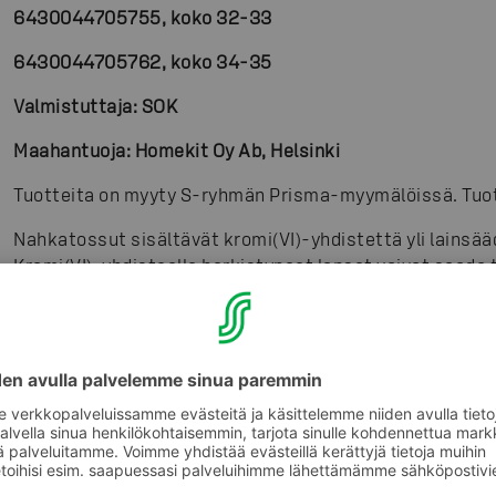
6430044705755, koko 32-33
6430044705762, koko 34-35
Valmistuttaja:
SOK
Maahantuoja: Homekit Oy Ab, Helsinki
Tuotteita on myyty S-ryhmän Prisma-myymälöissä. Tuot
Nahkatossut sisältävät kromi(VI)-yhdistettä yli lainsää
Kromi(VI)-yhdisteelle herkistyneet lapset voivat saada t
Virheelliset tuotteet pyydetään palauttamaan ensisijai
yhteystietojen ja tilitietojen (IBAN-numero ja tilinhalt
osoitteeseen:
S-Kuluttajaneuvonta
Tunnus 5020470
00003 VASTAUSLÄHETYS