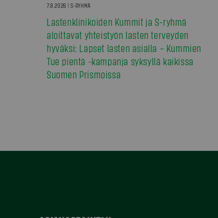
7.8.2026 | S-RYHMÄ
Lastenklinikoiden Kummit ja S-ryhmä
aloittavat yhteistyön lasten terveyden
hyväksi: Lapset lasten asialla – Kummien
Tue pientä -kampanja syksyllä kaikissa
Suomen Prismoissa