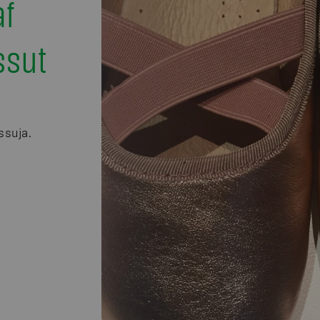
af
ssut
ssuja.