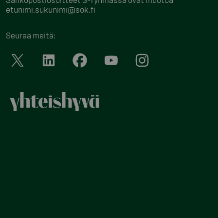
etunimi.sukunimi@sok.fi
Seuraa meitä
: