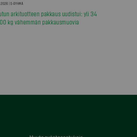
7.2026 | S-RYHMÄ
utun arkituotteen pakkaus uudistui: yli 34
00 kg vähemmän pakkausmuovia