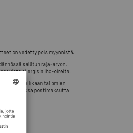
teet on vedetty pois myynnistä.
dännössä sallitun raja-arvon.
ossuista allergisia iho-oireita.
sesti ostopaikkaan tai omien
ijan nimi) kanssa postimaksutta