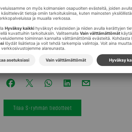
Ostos hyvitetään.
Pahoittelemme tapahtunutta.
Lisätietoja: S-Kuluttajaneuvonta arkisin klo 9−13, puh
Kuvat
:
S-Ryhmä
Tilaa S-ryhmän tiedotteet