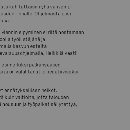
asta kehitettäisiin yhä vahvempi
uuden rinnalle. Ohjelmasta olisi
essä.
 viennin elpyminen ei riitä nostamaan
olia työllistäjänä ja
malla kasvun esteitä
levaisuusohjelmalla, Heikkilä vaatii.
a esimerkiksi palkansaajien
 ja on valahtanut jo negatiiviseksi.
t ennätyksellisen heikot.
 kuin valtiolta, jotta talouden
 nousuun ja työpaikat säilytettyä,