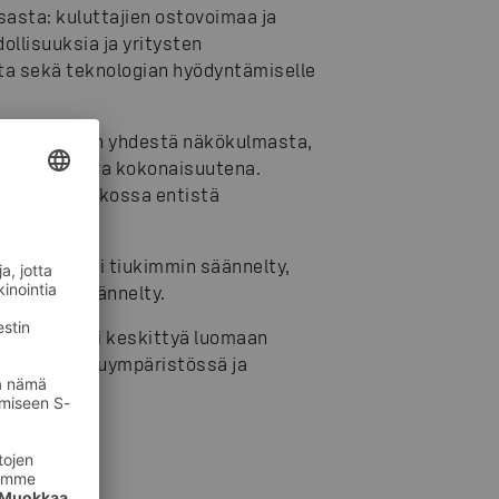
asta: kuluttajien ostovoimaa ja
llisuuksia ja yritysten
ta sekä teknologian hyödyntämiselle
arkastella vain yhdestä näkökulmasta,
tarkasteltava kokonaisuutena.
än mukaan jatkossa entistä
kaa.
neljänneksi tiukimmin säännelty,
 vähiten säännelty.
idän tulisi keskittyä luomaan
eessä kilpailuympäristössä ja