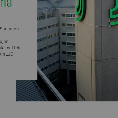
lma
a Suomeen
ojen
ä esitteli
:n 110-