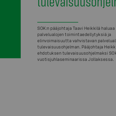
tulevaisuusohje
SOK:n pääjohtaja Taavi Heikkilä halua
palvelualojen toimintaedellytyksiä ja
elinvoimaisuutta vahvistavan palvelual
tulevaisuusohjelman. Pääjohtaja Heikkil
ehdotuksen tulevaisuusohjelmaksi SOK
vuotisjuhlaseminaarissa Jollaksessa.