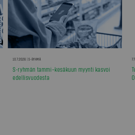
10.7.2026 | S-RYHMÄ
7.
S-ryhmän tammi–kesäkuun myynti kasvoi
T
edellisvuodesta
0