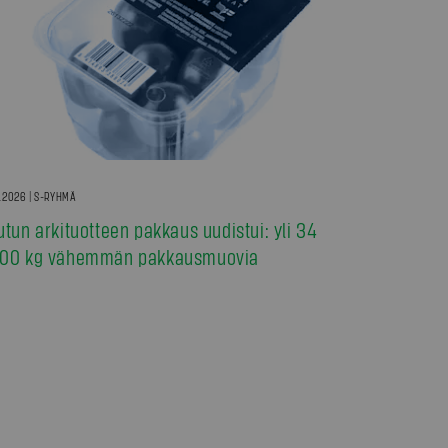
7.2026 | S-RYHMÄ
utun arkituotteen pakkaus uudistui: yli 34
00 kg vähemmän pakkausmuovia