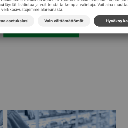
Tilaa S-ryhmän tiedotteet