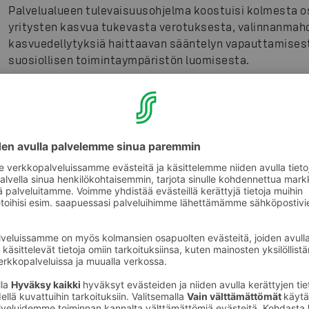
Palvelualueen tulevaisuusohjelma koostuisi kolmesta os
yritysten kasvua tukevasta verotuksesta, valinnanmahdo
kasvuedellytyksiä haittaavan sääntelyn vapauttamises
suosiollisen toimintaympäristön luomisesta.
Heikkilä korostaa, että sääntelyä ei voi palastella ja t
vaan lainsäädäntöä ja talouden toimintaympäristöä on 
Työllisyysvaikutusten arvioinnin pitäisikin olla Heikkil
selkeämmin osa kaikkea lainsäädäntöä ja talouspolitiik
Suomen vähittäiskauppa on tällä hetkellä OECD-maiden 
kun esimerkiksi Ruotsi on samassa vertailussa kaikkein
Sääntelyn maailmanennätyksen tavoittelun asemasta me
edellytyksiä sille, että yrityksemme voivat kasvaa terv
työllistää, Heikkilä sanoo.