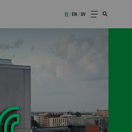
FI
EN
SV
/
/