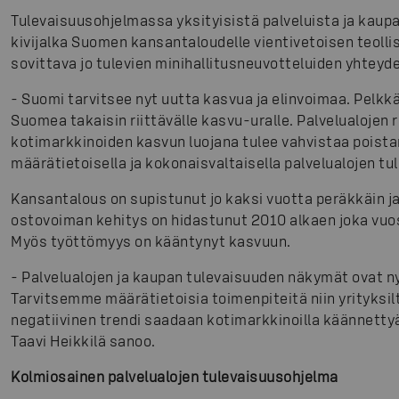
Tulevaisuusohjelmassa yksityisistä palveluista ja kaup
kivijalka Suomen kansantaloudelle vientivetoisen teollis
sovittava jo tulevien minihallitusneuvotteluiden yhteyd
-
Suomi tarvitsee nyt uutta kasvua ja elinvoimaa. Pelkkä
Suomea takaisin riittävälle kasvu-uralle. Palvelualojen ro
kotimarkkinoiden kasvun luojana tulee vahvistaa poista
määrätietoisella ja kokonaisvaltaisella palvelualojen tu
Kansantalous on supistunut jo kaksi vuotta peräkkäin j
ostovoiman kehitys on hidastunut 2010 alkaen joka vuosi
Myös työttömyys on kääntynyt kasvuun.
-
Palvelualojen ja kaupan tulevaisuuden näkymät ovat ny
Tarvitsemme määrätietoisia toimenpiteitä niin yrityksiltä
negatiivinen trendi saadaan kotimarkkinoilla käännettyä
Taavi Heikkilä sanoo.
Kolmiosainen palvelualojen tulevaisuusohjelma