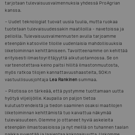
tarjotaan tulevaisuusvalmennuksia yhdessä ProAgrian
kanssa.
– Uudet teknologiat tuovat uusia tuulia, mutta ruokaa
tuotetaan tulevaisuudessakin maatiloilla - navetoissa ja
pelloilla. Tulevaisuusvalmennusten avulla tarjoamme
eteenpäin katsoville tiloille uudenlaisia mahdollisuuksia
liiketoiminnan kehittämiseen. Tavoitteenamme on kehittää
erityisesti ilmastoyrittäjyyttä alkutuotannossa. Se on
varteenotettava keino paitsi hillitä ilmastonmuutosta,
myös ratkoa tilojen kannattavuushaasteita, SOK:n
vastuullisuusjohtaja
Lea Rankinen
summaa.
– Pilotissa on tärkeää, että pystymme tuottamaan uutta
hyötyä viljelijöille. Kaupalla on paljon tietoa
kulutustrendeistä ja tiedon saaminen osaksi maatilojen
liiketoiminnan kehittämistä tuo kaivattua näkymää
tulevaisuuteen. Olemme jo ottaneet hyviä askeleita
eteenpäin ilmastoasioissa ja nyt meillä on tuhannen taalan
paikka syventää ja laajentaa kokonaisuutta. Uskomme,