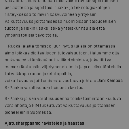
Kaavailtu rahasto noudattaisi vaikuttavuussijoittamisen
periaatteita ja sijoittaisi ruoka- ja teknologia-alojen
risteyksessä toimiviin kasvuvaiheen yrityksiin.
Vaikuttavuussijoittamisessa huomioidaan taloudellisen
tuoton ja riskin lisäksi sekä yhteiskunnallisia että
ympäristöllisiä tavoitteita.
– Ruoka-alalla tömisee juuri nyt, sillä ala on ottamassa
aimo loikkaa digitaaliseen tulevaisuuteen. Haluamme olla
mukana edistämässä uutta liiketoimintaa, joka liittyy
esimerkiksi uusiin viljelymenetelmiin ja proteiininlähteisiin
tai vaikkapa ruoan jakelutapoihin,
vaikuttavuussijoittamisesta vastaava johtaja
Jani Kempas
S-Pankin varallisuudenhoidosta kertoo.
S-Pankki ja sen varallisuudenhoitoliiketoimintaan kuuluva
varainhoitaja FIM lukeutuvat vaikuttavuussijoittamisen
pioneereihin Suomessa.
Ajatusharppaamo ravistelee ja haastaa