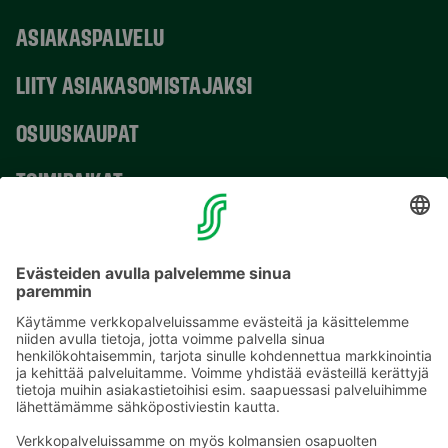
ASIAKASPALVELU
LIITY ASIAKASOMISTAJAKSI
OSUUSKAUPAT
TOIMIPAIKAT
YHTEYSTIEDOT
Sähköpostiosoitteet S-ryhmässä ovat muotoa
etunimi.sukunimi@sok.fi