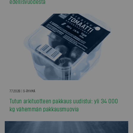
edellisvuodesta
7.7.2026 | S-RYHMÄ
Tutun arkituotteen pakkaus uudistui: yli 34 000
kg vähemmän pakkausmuovia