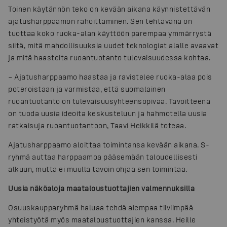
Toinen käytännön teko on kevään aikana käynnistettävän
ajatusharppaamon rahoittaminen. Sen tehtävänä on
tuottaa koko ruoka-alan käyttöön parempaa ymmärrystä
siitä, mitä mahdollisuuksia uudet teknologiat alalle avaavat
ja mitä haasteita ruoantuotanto tulevaisuudessa kohtaa.
– Ajatusharppaamo haastaa ja ravistelee ruoka-alaa pois
poteroistaan ja varmistaa, että suomalainen
ruoantuotanto on tulevaisuusyhteensopivaa. Tavoitteena
on tuoda uusia ideoita keskusteluun ja hahmotella uusia
ratkaisuja ruoantuotantoon, Taavi Heikkilä toteaa.
Ajatusharppaamo aloittaa toimintansa kevään aikana. S-
ryhmä auttaa harppaamoa pääsemään taloudellisesti
alkuun, mutta ei muulla tavoin ohjaa sen toimintaa.
Uusia näköaloja maataloustuottajien valmennuksilla
Osuuskaupparyhmä haluaa tehdä aiempaa tiiviimpää
yhteistyötä myös maataloustuottajien kanssa. Heille