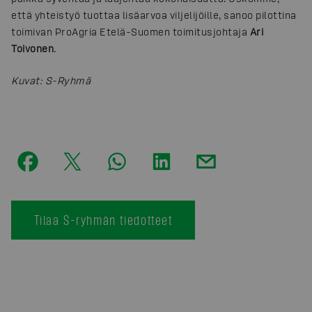
että yhteistyö tuottaa lisäarvoa viljelijöille, sanoo pilottina
toimivan ProAgria Etelä-Suomen toimitusjohtaja
Ari
Toivonen
.
Kuvat
:
S-Ryhmä
Tilaa S-ryhmän tiedotteet