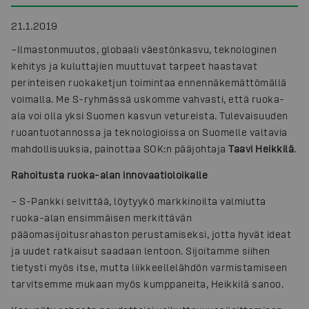
21.1.2019
–Ilmastonmuutos, globaali väestönkasvu, teknologinen
kehitys ja kuluttajien muuttuvat tarpeet haastavat
perinteisen ruokaketjun toimintaa ennennäkemättömällä
voimalla. Me S-ryhmässä uskomme vahvasti, että ruoka-
ala voi olla yksi Suomen kasvun vetureista. Tulevaisuuden
ruoantuotannossa ja teknologioissa on Suomelle valtavia
mahdollisuuksia, painottaa SOK:n pääjohtaja
Taavi Heikkilä
.
Rahoitusta ruoka-alan innovaatioloikalle
– S-Pankki selvittää, löytyykö markkinoilta valmiutta
ruoka-alan ensimmäisen merkittävän
pääomasijoitusrahaston perustamiseksi, jotta hyvät ideat
ja uudet ratkaisut saadaan lentoon. Sijoitamme siihen
tietysti myös itse, mutta liikkeellelähdön varmistamiseen
tarvitsemme mukaan myös kumppaneita, Heikkilä sanoo.