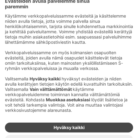
Sähköpostiosoitteet S-ryhmässä ovat muotoa
etunimi.sukunimi@sok.fi
Seuraa meitä
:
Muuta evästeasetuksia
Evästeinformaatio