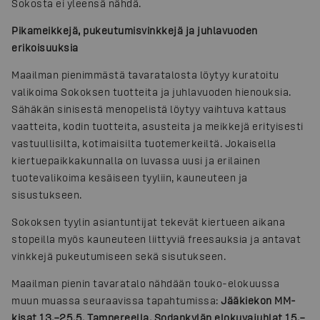
Sokosta ei yleensä nähdä.
Pikameikkejä, pukeutumisvinkkejä ja juhlavuoden
erikoisuuksia
Maailman pienimmästä tavaratalosta löytyy kuratoitu
valikoima Sokoksen tuotteita ja juhlavuoden hienouksia.
Sähäkän sinisestä menopelistä löytyy vaihtuva kattaus
vaatteita, kodin tuotteita, asusteita ja meikkejä erityisesti
vastuullisilta, kotimaisilta tuotemerkeiltä. Jokaisella
kiertuepaikkakunnalla on luvassa uusi ja erilainen
tuotevalikoima kesäiseen tyyliin, kauneuteen ja
sisustukseen.
Sokoksen tyylin asiantuntijat tekevät kiertueen aikana
stopeilla myös kauneuteen liittyviä freesauksia ja antavat
vinkkejä pukeutumiseen sekä sisutukseen.
Maailman pienin tavaratalo nähdään touko-elokuussa
muun muassa seuraavissa tapahtumissa:
Jääkiekon MM-
kisat 13.–25.5. Tampereella, Sodankylän elokuvajuhlat 15.–