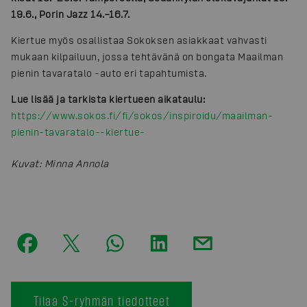
19.6., Porin Jazz 14.–16.7.
Kiertue myös osallistaa Sokoksen asiakkaat vahvasti
mukaan kilpailuun, jossa tehtävänä on bongata Maailman
pienin tavaratalo -auto eri tapahtumista.
Lue lisää ja tarkista kiertueen aikataulu:
https://www.sokos.fi/fi/sokos/inspiroidu/maailman-
pienin-tavaratalo--kiertue-
Kuvat
:
Minna Annola
Tilaa S-ryhmän tiedotteet