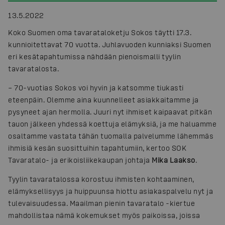
13.5.2022
Koko Suomen oma tavarataloketju Sokos täytti 17.3.
kunnioitettavat 70 vuotta. Juhlavuoden kunniaksi Suomen
eri kesätapahtumissa nähdään pienoismalli tyylin
tavaratalosta.
– 70-vuotias Sokos voi hyvin ja katsomme tiukasti
eteenpäin. Olemme aina kuunnelleet asiakkaitamme ja
pysyneet ajan hermolla. Juuri nyt ihmiset kaipaavat pitkän
tauon jälkeen yhdessä koettuja elämyksiä, ja me haluamme
osaltamme vastata tähän tuomalla palvelumme lähemmäs
ihmisiä kesän suosittuihin tapahtumiin, kertoo SOK
Tavaratalo- ja erikoisliikekaupan johtaja
Mika Laakso
.
Tyylin tavaratalossa korostuu ihmisten kohtaaminen,
elämyksellisyys ja huippuunsa hiottu asiakaspalvelu nyt ja
tulevaisuudessa. Maailman pienin tavaratalo -kiertue
mahdollistaa nämä kokemukset myös paikoissa, joissa