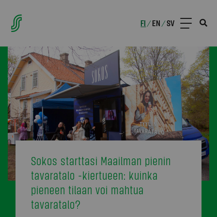
FI
EN
SV
/
/
Sokos starttasi Maailman pienin
tavaratalo -kiertueen: kuinka
pieneen tilaan voi mahtua
tavaratalo?