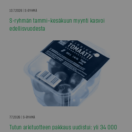
10.7.2026 | S-RYHMÄ
S-ryhmän tammi–kesäkuun myynti kasvoi
edellisvuodesta
7.7.2026 | S-RYHMÄ
Tutun arkituotteen pakkaus uudistui: yli 34 000