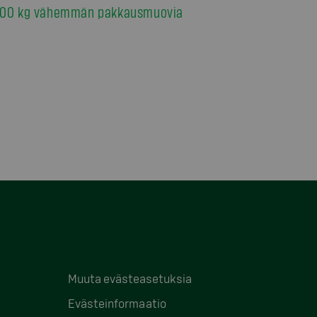
00 kg vähemmän pakkausmuovia
Muuta evästeasetuksia
Evästeinformaatio