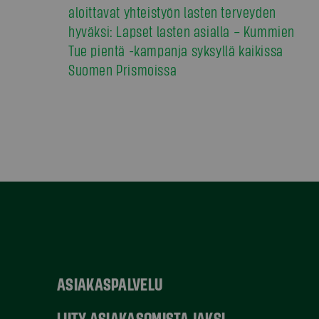
aloittavat yhteistyön lasten terveyden
hyväksi: Lapset lasten asialla – Kummien
Tue pientä -kampanja syksyllä kaikissa
Suomen Prismoissa
ASIAKASPALVELU
LIITY ASIAKASOMISTAJAKSI