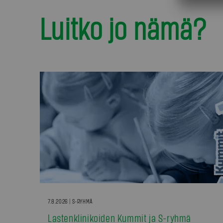
Luitko jo nämä?
7.8.2026 | S-RYHMÄ
Lastenklinikoiden Kummit ja S-ryhmä