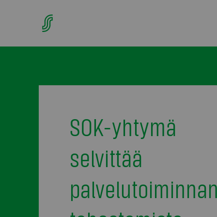
SOK-yhtymä
selvittää
palvelutoiminna