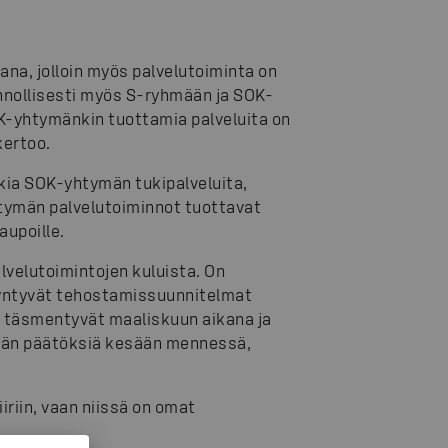
na, jolloin myös palvelutoiminta on
nnollisesti myös S-ryhmään ja SOK-
K-yhtymänkin tuottamia palveluita on
ertoo.
kia SOK-yhtymän tukipalveluita,
htymän palvelutoiminnot tuottavat
aupoille.
velutoimintojen kuluista. On
syntyvät tehostamissuunnitelmat
 täsmentyvät maaliskuun aikana ja
dään päätöksiä kesään mennessä,
iriin, vaan niissä on omat