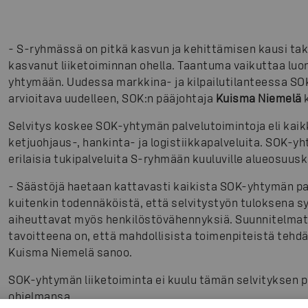
-
S-ryhmässä on pitkä kasvun ja kehittämisen kausi taka
kasvanut liiketoiminnan ohella. Taantuma vaikuttaa luo
yhtymään. Uudessa markkina- ja kilpailutilanteessa SO
arvioitava uudelleen, SOK:n pääjohtaja
Kuisma Niemelä
k
Selvitys koskee SOK-yhtymän palvelutoimintoja eli kaik
ketjuohjaus-, hankinta- ja logistiikkapalveluita. SOK-y
erilaisia tukipalveluita S-ryhmään kuuluville alueosuusk
-
Säästöjä haetaan kattavasti kaikista SOK-yhtymän pal
kuitenkin todennäköistä, että selvitystyön tuloksena 
aiheuttavat myös henkilöstövähennyksiä. Suunnitelmat
tavoitteena on, että mahdollisista toimenpiteistä teh
Kuisma Niemelä sanoo.
SOK-yhtymän liiketoiminta ei kuulu tämän selvityksen pi
ohjelmansa.