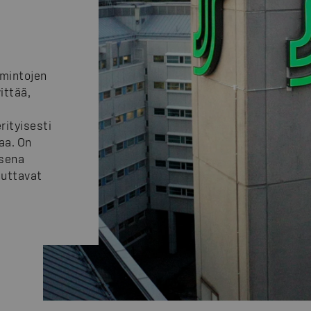
imintojen
ittää,
rityisesti
aa. On
ksena
euttavat