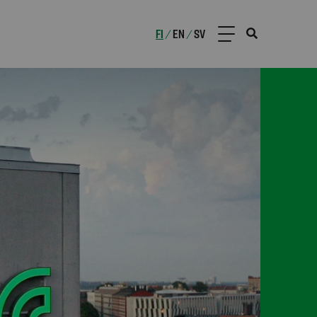
FI
EN
SV
/
/