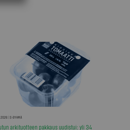
7.2026 | S-RYHMÄ
utun arkituotteen pakkaus uudistui: yli 34