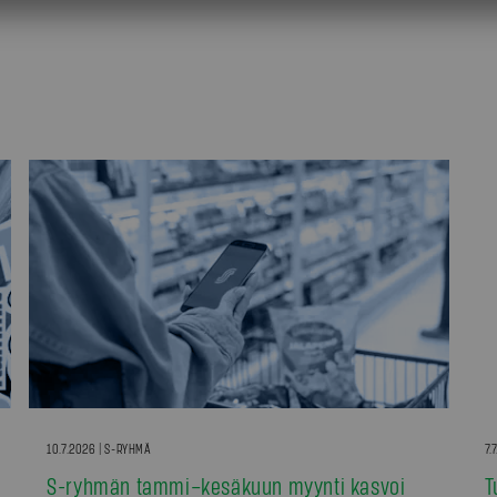
10.7.2026 | S-RYHMÄ
7.
S-ryhmän tammi–kesäkuun myynti kasvoi
T