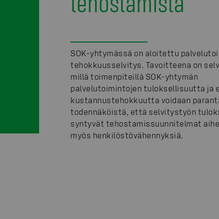
tehostamista
SOK-yhtymässä on aloitettu palveluto
tehokkuusselvitys. Tavoitteena on selv
millä toimenpiteillä SOK-yhtymän
palvelutoimintojen tuloksellisuutta ja e
kustannustehokkuutta voidaan parant
todennäköistä, että selvitystyön tulo
syntyvät tehostamissuunnitelmat aih
myös henkilöstövähennyksiä.