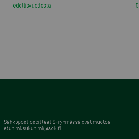
edellisvuodesta
0
Sähköpostiosoitteet S-ryhmässä ovat muotoa
etunimi.sukunimi@sok.fi