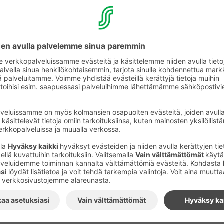
SOK-yhtymän palvelutoiminnan tehokkuusselvitys ei ko
myymälöitä tai muita toimipaikkoja. Alueosuuskauppoje
palvelut säilyvät ennallaan.
Lisätiedot: SOK:n pääjohtaja Kuisma Niemelä, p. 010 76
Tilaa S-ryhmän tiedotteet