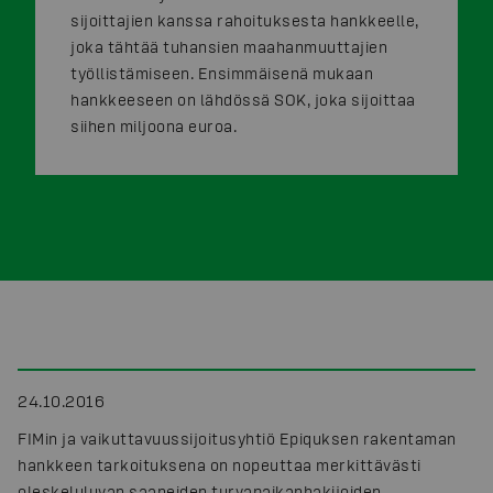
sijoittajien kanssa rahoituksesta hankkeelle,
joka tähtää tuhansien maahanmuuttajien
työllistämiseen. Ensimmäisenä mukaan
hankkeeseen on lähdössä SOK, joka sijoittaa
siihen miljoona euroa.
24.10.2016
FIMin ja vaikuttavuussijoitusyhtiö Epiquksen rakentaman
hankkeen tarkoituksena on nopeuttaa merkittävästi
oleskeluluvan saaneiden turvapaikanhakijoiden