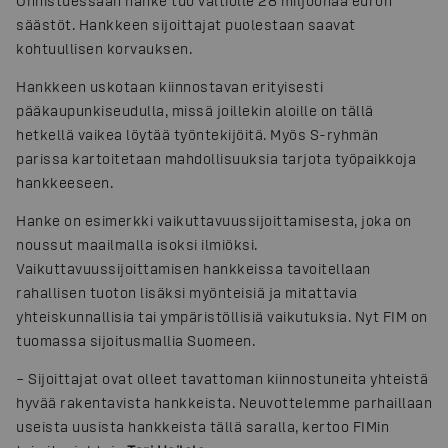
Onnistuessaan hanke tuo valtiolle 28 miljoonaa euron
säästöt. Hankkeen sijoittajat puolestaan saavat
kohtuullisen korvauksen.
Hankkeen uskotaan kiinnostavan erityisesti
pääkaupunkiseudulla, missä joillekin aloille on tällä
hetkellä vaikea löytää työntekijöitä. Myös S-ryhmän
parissa kartoitetaan mahdollisuuksia tarjota työpaikkoja
hankkeeseen.
Hanke on esimerkki vaikuttavuussijoittamisesta, joka on
noussut maailmalla isoksi ilmiöksi.
Vaikuttavuussijoittamisen hankkeissa tavoitellaan
rahallisen tuoton lisäksi myönteisiä ja mitattavia
yhteiskunnallisia tai ympäristöllisiä vaikutuksia. Nyt FIM on
tuomassa sijoitusmallia Suomeen.
– Sijoittajat ovat olleet tavattoman kiinnostuneita yhteistä
hyvää rakentavista hankkeista. Neuvottelemme parhaillaan
useista uusista hankkeista tällä saralla, kertoo FIMin