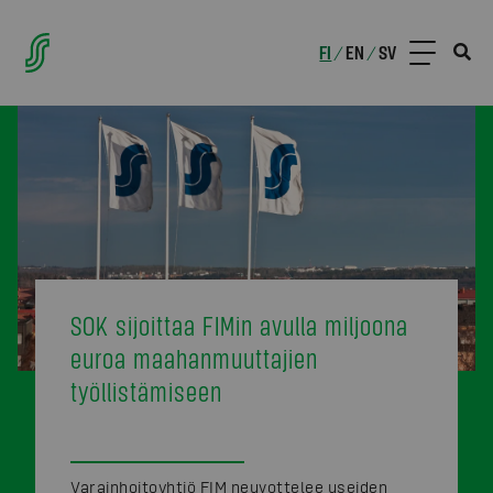
FI
EN
SV
/
/
SOK sijoittaa FIMin avulla miljoona
euroa maahanmuuttajien
työllistämiseen
Varainhoitoyhtiö FIM neuvottelee useiden