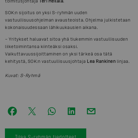
toimitusjohtaja
Teri Heilala
.
SOK:n sijoitus on yksi S-ryhmän uuden
vastuullisuusohjelman avausteoista. Ohjelma julkistetaan
kokonaisuudessaan lähikuukausien aikana.
– Yritykset haluavat sitoa yhä tiukemmin vastuullisuuden
liiketoimintansa kiinteäksi osaksi.
Vaikuttavuussijoittaminen on yksi tärkeä osa tätä
kehitystä, SOK:n vastuullisuusjohtaja
Lea Rankinen
linjaa.
Kuvat
:
S-Ryhmä
Tilaa S-ryhmän tiedotteet