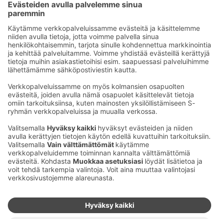
Sähköpostiosoitteet S-ryhmässä ovat muotoa
etunimi.sukunimi@sok.fi
Seuraa meitä
:
Muuta evästeasetuksia