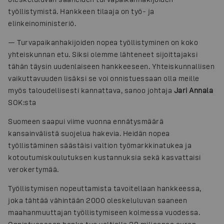
työllistymistä. Hankkeen tilaaja on työ- ja
elinkeinoministeriö.
— Turvapaikanhakijoiden nopea työllistyminen on koko
yhteiskunnan etu. Siksi olemme lähteneet sijoittajaksi
tähän täysin uudenlaiseen hankkeeseen. Yhteiskunnallisen
vaikuttavuuden lisäksi se voi onnistuessaan olla meille
myös taloudellisesti kannattava, sanoo johtaja
Jari Annala
SOK:sta
Suomeen saapui viime vuonna ennätysmäärä
kansainvälistä suojelua hakevia. Heidän nopea
työllistäminen säästäisi valtion työmarkkinatukea ja
kotoutumiskoulutuksen kustannuksia sekä kasvattaisi
verokertymää.
Työllistymisen nopeuttamista tavoitellaan hankkeessa,
joka tähtää vähintään 2000 oleskeluluvan saaneen
maahanmuuttajan työllistymiseen kolmessa vuodessa.