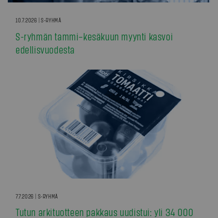
10.7.2026 | S-RYHMÄ
S-ryhmän tammi–kesäkuun myynti kasvoi
edellisvuodesta
7.7.2026 | S-RYHMÄ
Tutun arkituotteen pakkaus uudistui: yli 34 000