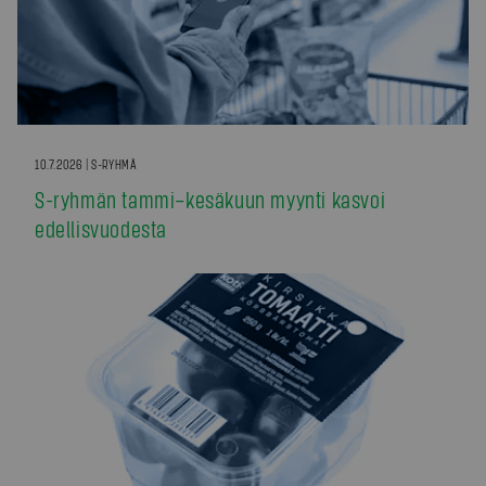
10.7.2026 | S-RYHMÄ
S-ryhmän tammi–kesäkuun myynti kasvoi
edellisvuodesta