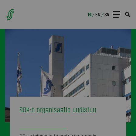
FI
EN
SV
/
/
SOK:n organisaatio uudistuu
SOK:n johdossa tapahtuu muutoksia