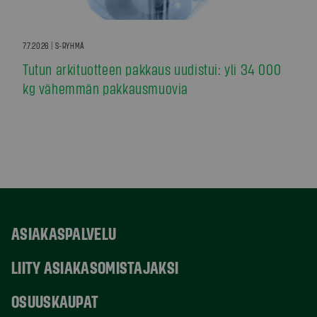
7.7.2026 | S-RYHMÄ
Tutun arkituotteen pakkaus uudistui: yli 34 000
kg vähemmän pakkausmuovia
ASIAKASPALVELU
LIITY ASIAKASOMISTAJAKSI
OSUUSKAUPAT