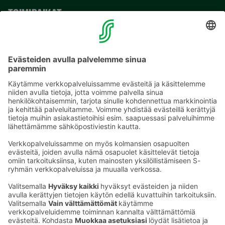
TOIMIPAIKAT
YHTEYSTIEDOT
Sähköpostiosoitteet S-ryhmässä ovat muotoa
etunimi.sukunimi@sok.fi
Seuraa meitä
: