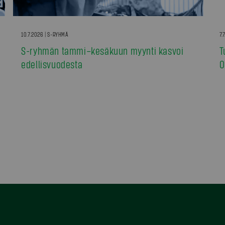
10.7.2026 | S-RYHMÄ
7.
S-ryhmän tammi–kesäkuun myynti kasvoi
T
edellisvuodesta
0