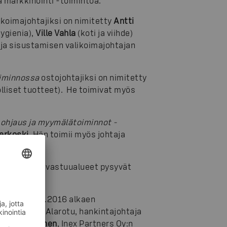
a markkinointi -toimintoa.
ikoimajohtajiksi on nimitetty
Antti
hygienia),
Ville Vahla
(koti ja viihde)
ja sisustamisen valikoimajohtajan
oiminnossa
ostojohtajiksi on nimitetty
lliset tuotteet). He toimivat myös
ohjaus ja myymälätoiminnot -
erkoski
. Hän toimii myös johtaja
n jäsenten vastuualueet pysyvät
ostavat 1.1.2016 alkaen
ohtaja Ilkka Alarotu, hankintajohtaja
ka Lyytikäinen
, Inex Partners Oy:n