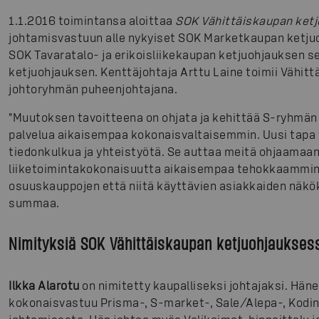
1.1.2016 toimintansa aloittaa
SOK
Vähittäiskaupan ket
johtamisvastuun alle nykyiset SOK Marketkaupan ketj
SOK Tavaratalo- ja erikoisliikekaupan ketjuohjauksen s
ketjuohjauksen. Kenttäjohtaja Arttu Laine toimii Vähit
johtoryhmän puheenjohtajana.
"Muutoksen tavoitteena on ohjata ja kehittää S-ryhmän 
palvelua aikaisempaa kokonaisvaltaisemmin. Uusi tapa 
tiedonkulkua ja yhteistyötä. Se auttaa meitä ohjaamaa
liiketoimintakokonaisuutta aikaisempaa tehokkaammin 
osuuskauppojen että niitä käyttävien asiakkaiden näkök
summaa.
Nimityksiä SOK Vähittäiskaupan ketjuohjauksess
Ilkka Alarotu
on nimitetty kaupalliseksi johtajaksi. Hän
kokonaisvastuu Prisma-, S-market-, Sale/Alepa-, Kodin