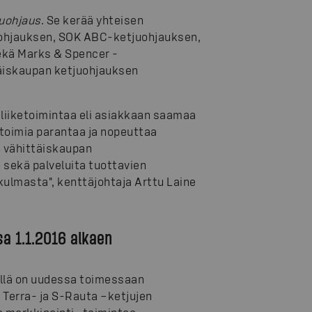
juohjaus
. Se kerää yhteisen
uohjauksen, SOK ABC-ketjuohjauksen,
ekä Marks & Spencer -
täiskaupan ketjuohjauksen
liiketoimintaa eli asiakkaan saamaa
toimia parantaa ja nopeuttaa
n vähittäiskaupan
sekä palveluita tuottavien
ulmasta", kenttäjohtaja Arttu Laine
a 1.1.2016 alkaen
ellä on uudessa toimessaan
 Terra- ja S-Rauta –ketjujen