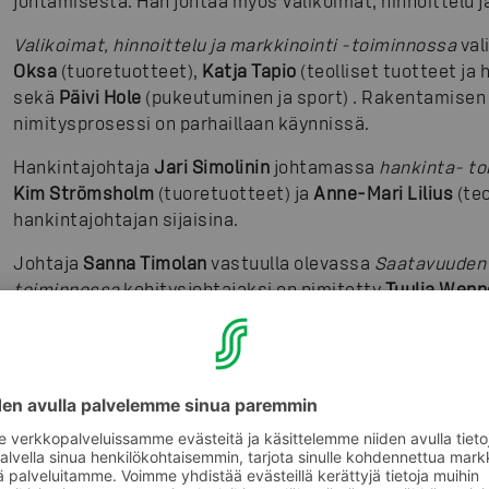
johtamisesta. Hän johtaa myös Valikoimat, hinnoittelu j
Valikoimat, hinnoittelu ja markkinointi -toiminnossa
val
Oksa
(tuoretuotteet),
Katja Tapio
(teolliset tuotteet ja 
sekä
Päivi Hole
(pukeutuminen ja sport) . Rakentamisen 
nimitysprosessi on parhaillaan käynnissä.
Hankintajohtaja
Jari Simolinin
johtamassa
hankinta- t
Kim Strömsholm
(tuoretuotteet) ja
Anne-Mari Lilius
(teo
hankintajohtajan sijaisina.
Johtaja
Sanna Timolan
vastuulla olevassa
Saatavuuden 
toiminnossa
kehitysjohtajaksi on nimitetty
Tuulia Wenn
Sanna Timolan sijaisena.
Nykyisen SOK Marketkaupan ketjuohjauksen johtoryhmä
muilta osin ennallaan.
SOK Vähittäiskaupan ketjuohjauksen johtoryhmän muod
kenttäjohtaja Arttu Laine (puheenjohtaja), kaupallinen j
Jari Simolin, johtaja Sanna Timola, suunnittelujohtaja
Mi