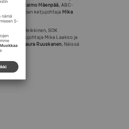
intojohtaja
Raimo Mäenpää
, ABC-
koisliikekaupan ketjujohtaja
Mika
taja Antti Heikkinen, SOK
isesta ketjujohtaja Mika Laakso ja
tjujohtaja
Laura Ruuskanen.
Näissä