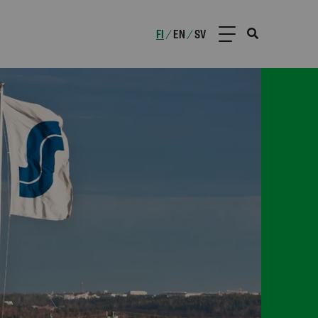
FI
EN
SV
/
/