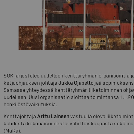
SOK järjestelee uudelleen kenttäryhmän organisointia 
ketjuohjauksen johtaja
Jukka Ojapelto
jää sopimuksensa
Samassa yhteydessä kenttäryhmän liiketoiminnan ohjaus
uudelleen. Uusi organisaatio aloittaa toimintansa 1.1.201
henkilöstövaikutuksia.
Kenttäjohtaja
Arttu Laineen
vastuulla oleva liiketoimi
kahdesta kokonaisuudesta: vähittäiskaupasta sekä mat
(MaRa).