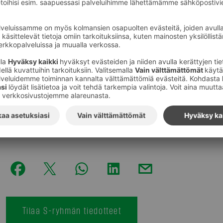
toimitusjohtaja
Jari Pousi
, SOK IT-palveluiden tietohall
ketjun ketjujohtaja
Antti Heikkinen
ja Tavaratalo- ja eri
Laakso
.
SOK ABC –ketjuohjauksen johtamisesta vastaa ketjujoh
Tavaratalo- ja erikoisliikekaupan ketjuohjauksen johtam
SOK Marks & Spencer –ketjuohjauksen johtamisesta ke
organisaatioissa ei tapahdu muutoksia.
Kuvat
:
S-Ryhmä
Tilaa S-ryhmän tiedotteet