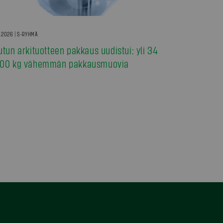
7.2026 | S-RYHMÄ
utun arkituotteen pakkaus uudistui: yli 34
00 kg vähemmän pakkausmuovia