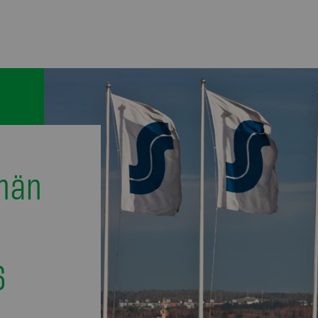
män
6