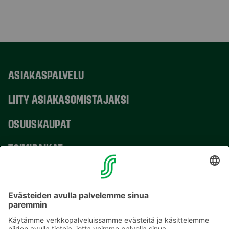
ASIAKASPALVELU
LIITY ASIAKASOMISTAJAKSI
OSUUSKAUPAT
TOIMIPAIKAT
YHTEYSTIEDOT