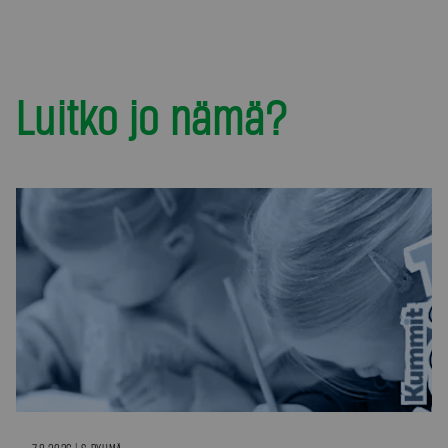
Luitko jo nämä?
7.8.2026 | S-RYHMÄ