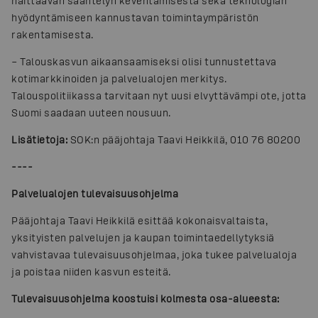
haittaavan sääntelyn keventämisestä sekä teknologian
hyödyntämiseen kannustavan toimintaympäristön
rakentamisesta.
– Talouskasvun aikaansaamiseksi olisi tunnustettava
kotimarkkinoiden ja palvelualojen merkitys.
Talouspolitiikassa tarvitaan nyt uusi elvyttävämpi ote, jotta
Suomi saadaan uuteen nousuun.
Lisätietoja:
SOK:n pääjohtaja Taavi Heikkilä, 010 76 80200
-
---
Palvelualojen tulevaisuusohjelma
Pääjohtaja Taavi Heikkilä esittää kokonaisvaltaista,
yksityisten palvelujen ja kaupan toimintaedellytyksiä
vahvistavaa tulevaisuusohjelmaa, joka tukee palvelualoja
ja poistaa niiden kasvun esteitä.
Tulevaisuusohjelma koostuisi kolmesta osa-alueesta: