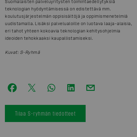
Suomalaisten palveluyritysten toimintaedellytyksiä
teknologian hyödyntämisessä on edistettävä mm.
koulutusjärjestelmän oppisisältöjä ja oppimismenetelmiä
uudistamalla. Lisäksi palvelualoille on luotava laaja-alaisia,
eri tahot yhteen kokoavia teknologian kehitysohjelmia
ideoiden tehokkaaksi kaupallistamiseksi.
Kuvat
:
S-Ryhmä
Tilaa S-ryhmän tiedotteet