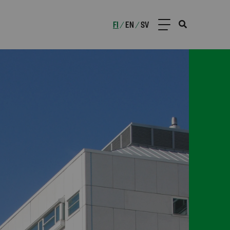
FI
EN
SV
/
/