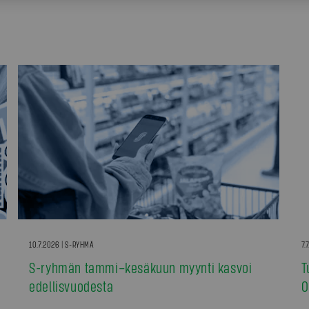
10.7.2026 | S-RYHMÄ
7.
S-ryhmän tammi–kesäkuun myynti kasvoi
T
edellisvuodesta
0