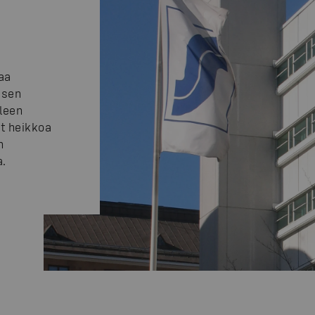
aa
isen
lleen
ut heikkoa
n
a.