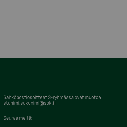
Sähköpostiosoitteet S-ryhmässä ovat muotoa
etunimi.sukunimi@sok.fi
Seuraa meitä
: