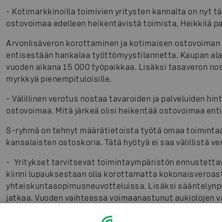
-
Kotimarkkinoilla toimivien yritysten kannalta on nyt t
ostovoimaa edelleen heikentävistä toimista, Heikkilä p
Arvonlisäveron korottaminen ja kotimaisen ostovoiman
entisestään hankalaa työttömyystilannetta. Kaupan ala
vuoden aikana 15 000 työpaikkaa. Lisäksi tasaveron no
myrkkyä pienempituloisille.
-
Välillinen verotus nostaa tavaroiden ja palveluiden hin
ostovoimaa. Mitä järkeä olisi heikentää ostovoimaa enti
S-ryhmä on tehnyt määrätietoista työtä omaa toimintaa
kansalaisten ostoskoria. Tätä hyötyä ei saa välillistä ve
-
Yritykset tarvitsevat toimintaympäristön ennustettavu
kiinni lupauksestaan olla korottamatta kokonaisveroast
yhteiskuntasopimusneuvotteluissa. Lisäksi sääntelynp
jatkaa. Vuoden vaihteessa voimaanastunut aukiolojen 
signaali kaupan alalle, Heikkilä muistuttaa.