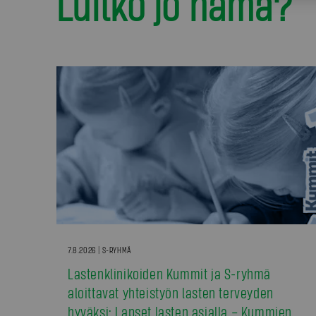
Luitko jo nämä?
7.8.2026 | S-RYHMÄ
Lastenklinikoiden Kummit ja S-ryhmä
aloittavat yhteistyön lasten terveyden
hyväksi: Lapset lasten asialla – Kummien