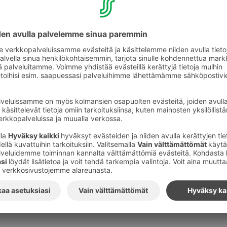
Lisätietoja: SOK:n pääjohtaja Taavi Heikkilä, 010 76 80
Kuvat
:
S-Ryhmä
Tilaa S-ryhmän tiedotteet