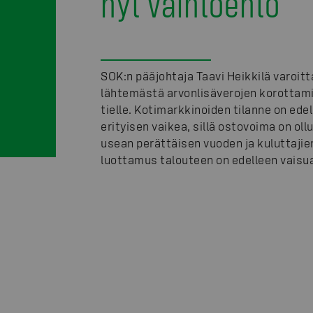
nyt vaihtoehto
SOK:n pääjohtaja Taavi Heikkilä varoitt
lähtemästä arvonlisäverojen korottam
tielle. Kotimarkkinoiden tilanne on ede
erityisen vaikea, sillä ostovoima on oll
usean perättäisen vuoden ja kuluttajie
luottamus talouteen on edelleen vaisu