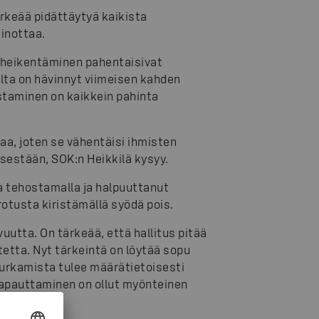
ärkeää pidättäytyä kaikista
ainottaa.
 heikentäminen pahentaisivat
lta on hävinnyt viimeisen kahden
staminen on kaikkein pahinta
taa, joten se vähentäisi ihmisten
sestään, SOK:n Heikkilä kysyy.
 tehostamalla ja halpuuttanut
rotusta kiristämällä syödä pois.
utta. On tärkeää, että hallitus pitää
etta. Nyt tärkeintä on löytää sopu
urkamista tulee määrätietoisesti
vapauttaminen on ollut myönteinen