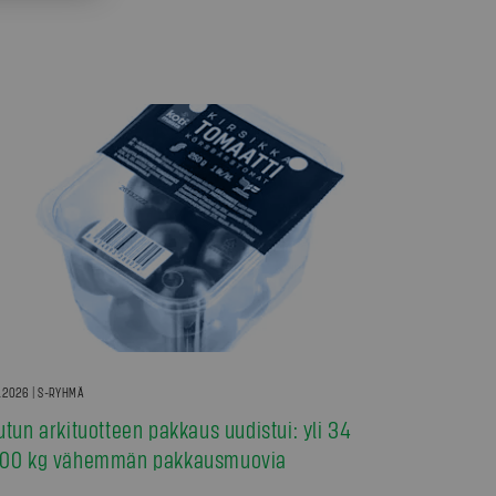
7.2026 | S-RYHMÄ
utun arkituotteen pakkaus uudistui: yli 34
00 kg vähemmän pakkausmuovia