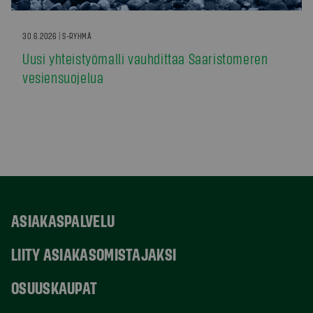
30.6.2026 | S-RYHMÄ
Uusi yhteistyömalli vauhdittaa Saaristomeren
vesiensuojelua
ASIAKASPALVELU
LIITY ASIAKASOMISTAJAKSI
OSUUSKAUPAT