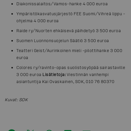
Diakonissalaitos/Vamos-hanke 4 000 euroa
Ympäristökasvatusjärjestö FEE Suomi/Vihreä lippu -
ohjelma 4 000 euroa
Raide ry/Nuorten ehkäisevä päihdetyö 3 500 euroa
Suomen Luonnonsuojelun Säätiö 3 500 euroa
Teatteri Geist/Aurinkoinen mieli -pilottihanke 3 000
euroa
Colores ry/ravinto-opas suolistosyöpää sairastaville
3 000 euroa
Lisätietoja:
Viestinnän vanhempi
asiantuntija Kai Ovaskainen, SOK, 010 76 80370
Kuvat
:
SOK