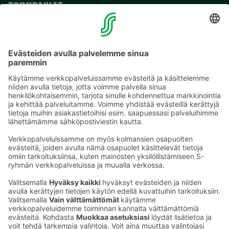
TOIMIPAIKAT
YHTEYSTIEDOT
Sähköpostiosoitteet S-ryhmässä ovat muotoa
etunimi.sukunimi@sok.fi
Seuraa meitä
: