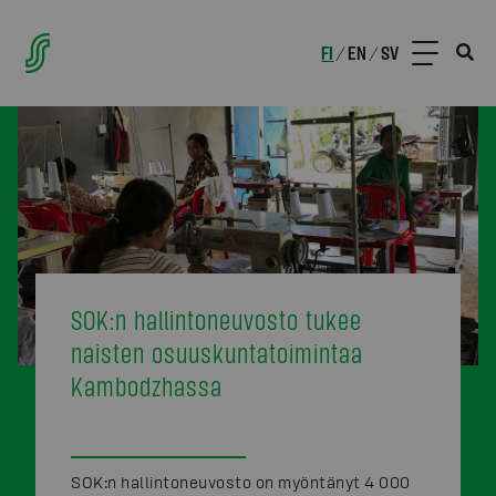
FI
EN
SV
/
/
SOK:n hallintoneuvosto tukee
naisten osuuskuntatoimintaa
Kambodzhassa
SOK:n hallintoneuvosto on myöntänyt 4 000