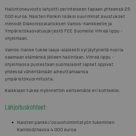
Hallintoneuvosto lahjoitti perinteiseen tapaan yhteensä 25
000 euroa. Naisten Pankin lisäksi suurimmat avustukset
menivät Diakonissalaitoksen Vamos-hankkeelle ja
Ympäristökasvatusjärjestö FEE Suomelle Vihreä lippu -
ohjelmaan.
Vamos-hanke tukee laaja-alaisesti syrjäytyneitä nuoria
saamaan elämänsä jälleen hallintaan. Vihreä lippu -
ohjelmassa puolestaan suomalaiset lapset oppivat
yhdessä vähentämään aiheuttamaansa
ympäristökuormitusta.
Kaikkiaan tukea myönnettiin seitsemälle eri kohteelle.
Lahjoituskohteet:
Naisten pankki/osuustoimintatyön tukeminen
Kambodzhassa 4 000 euroa