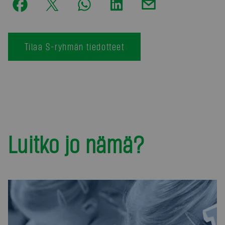
Tilaa S-ryhmän tiedotteet
Luitko jo nämä?