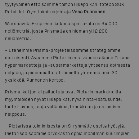
tyytyväinen että saimme tämän liikepaikan, toteaa SOK
Retail Int. Oy:n toimitusjohtaja
Vesa Punnonen
.
Warshavski Ekspresin kokonaispinta-ala on 34 000
neliömetriä, josta Prismalla on hieman yli 2 200
neliömetriä.
– Etenemme Prisma-projekteissamme strategiamme
mukaisesti. Avaamme Pietariin ensi vuoden aikana Prisma-
hypermarketteja ja -supermarketteja yhteensä kolmesta
neljään, ja pidemmällä tähtäimellä yhteensä noin 30
yksikköä, Punnonen kertoo.
Prisma-ketjun kilpailuetuja ovat Pietarin markkinoilla
myymälöiden hyvät liikepaikat, hyvä hinta-laatusuhde,
luotettavuus, laaja valikoima, tehokkuus ja ostamisen
helppous.
– Pietarissa toimimisesta on S-ryhmälle useita hyötyjä.
Pietarissa saamme arvokasta oppia maailman suurimpien