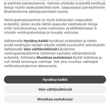
Sähköpostiosoitteet S-ryhmässä ovat muotoa
etunimi.sukunimi@sok.fi
Seuraa meitä
:
Muuta evästeasetuksia
Evästeinformaatio
S-ryhmän tietosuoja