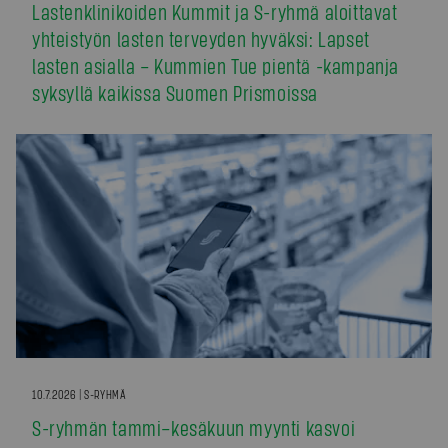
Lastenklinikoiden Kummit ja S-ryhmä aloittavat
yhteistyön lasten terveyden hyväksi: Lapset
lasten asialla – Kummien Tue pientä -kampanja
syksyllä kaikissa Suomen Prismoissa
10.7.2026 | S-RYHMÄ
S-ryhmän tammi–kesäkuun myynti kasvoi