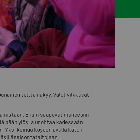
punainen teltta näkyy. Valot vilkkuvat
saamistaan. Ensin saapuvat maneesiin
tää pään ylös ja unohtaa kädessään
iin. Yksi keinuu köyden avulla katon
käsilläseisontataitojaan