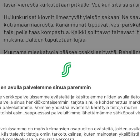
lavan vierestä kurkotetaan pitkälle. Voi, kun sitä saisi si
Hullunkuriset klovnit ilmestyvät yleisön sekaan. Ne saa
kutiamaan naurusta. Kananmunat tippuvat, vesi pärskäht
taisi pelle taas kompastua. Kaikki soittavat taitavasti 
mukana. Jälleen taputetaan lujaa.
Muutama mieskatsoja pääsee osaksi esitystä. Rehelline
hetkeksi talteen, vaikka miehet eivät huomaa mitään. K
taipuvat vielä vaativiin asentoihin ja isompikin katsoja 
välttämättä soittaa muutaman trumpettisoolon väliin, e
lavalle saamaan hurraahuudot yleisöltä.
Sirkus Finlandian huhtikuussa alkanut kiertue päättyy ma
ihmiset kuin eläimetkin – jäävät ansaitulle lomalle. E
yhdessä katsastamaan minkälaista jännittävää, kutkutt
taas tarjoaa.
Asiakasomistajat perheineen saavat S-Etukortilla alennu
S-ryhmä on yli 35-vuotiaan sirkuksen yhteistyökumppan