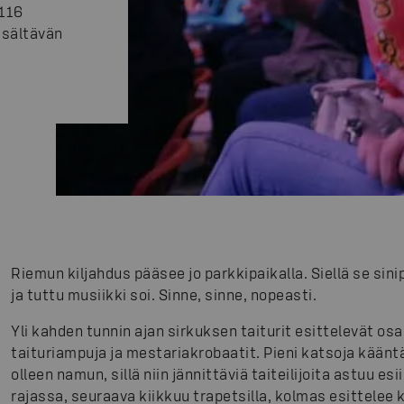
 116
isältävän
Riemun kiljahdus pääsee jo parkkipaikalla. Siellä se sini
ja tuttu musiikki soi. Sinne, sinne, nopeasti.
Yli kahden tunnin ajan sirkuksen taiturit esittelevät o
taituriampuja ja mestariakrobaatit. Pieni katsoja kään
olleen namun, sillä niin jännittäviä taiteilijoita astuu es
rajassa, seuraava kiikkuu trapetsilla, kolmas esittelee 