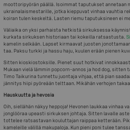
moottoripyörän päällä. Isoimmat taputukset annetaan n
ukrainalaismestarille, jotka kieppuvat vinhaa vauhtia rek
koiran tulen keskeltä. Lasten riemu taputuksineen ei m
Väliaika on yksi parhaista hetkistä sirkuksessa käynnis
kurkata sirkuksen historiaan tai kokeilla ratsastusta.
S
kamelin selkään. Lapset kirmaavat juosten jonottamaan
taa. Paksu turkki ja hassu haju, kuulen erään pienen kuv
Sitten kioskiostoksille. Pienet suut hotkivat innokkaasti
Mukaan vielä lämmin popcorn-annos ja hod dog, sitten ta
Timo Taikurina tunnettu juontaja vihjaa, että pian saad
jännitys hiipi pyöreään telttaan. Mikähän verhojen taka
Hauskuutta ja hevosia
Oih, siellähän näkyy heppoja! Hevonen laukkaa vinhaa va
jonglööraa upeasti sirkuksen johtaja. Sitten lavalle aste
tottelee ratsastavan kouluttajan raippaa ketterään. Pi
kameleille välillä makupaloja. Kun pieni poni tulee tanss