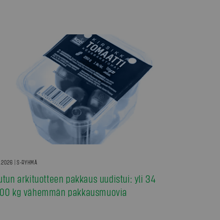
7.2026 | S-RYHMÄ
utun arkituotteen pakkaus uudistui: yli 34
00 kg vähemmän pakkausmuovia