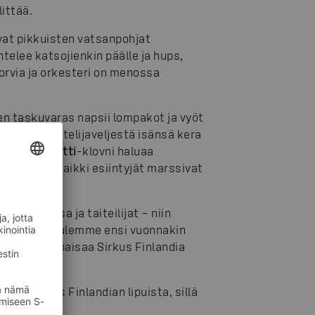
littää.
vat pikkuisten vatsanpohjat
elee katsojienkin päälle ja hups,
torvia ja orkesteri on menossa
n taskuvaras napsii lompakot ja vyöt
olme voimistelijaveljestä isänsä kera
ihastelee.
Totti
-
klovni haluaa
nnen kuin kaikki esiintyjät marssivat
rraskuussa ja taiteilijat – niin
hdottomasti tulemme ensi vuonnakin
avaa ja hupaisaa Sirkus Finlandia
sta Sirkus Finlandian lipuista, sillä
i.