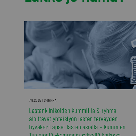
7.8.2026 | S-RYHMÄ
Lastenklinikoiden Kummit ja S-ryhmä
aloittavat yhteistyön lasten terveyden
hyväksi: Lapset lasten asialla – Kummien
Tue pientä -kampanja syksyllä kaikissa