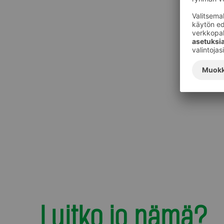
Luitko jo nämä?