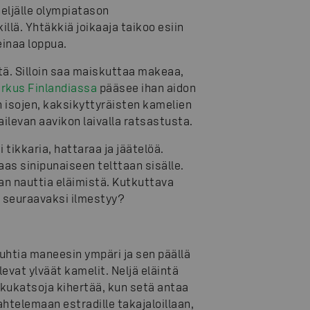
eljälle olympiatason
illä. Yhtäkkiä joikaaja taikoo esiin
einaa loppua.
tä. Silloin saa maiskuttaa makeaa,
irkus Finlandiassa
pääsee ihan aidon
 isojen, kaksikyttyräisten kamelien
ailevan aavikon laivalla ratsastusta.
 tikkaria, hattaraa ja jäätelöä.
as sinipunaiseen telttaan sisälle.
aan nauttia eläimistä. Kutkuttava
a seuraavaksi ilmestyy?
uhtia maneesin ympäri ja sen päällä
levat ylväät kamelit. Neljä eläintä
kkukatsoja kihertää, kun setä antaa
ahtelemaan estradille takajaloillaan,