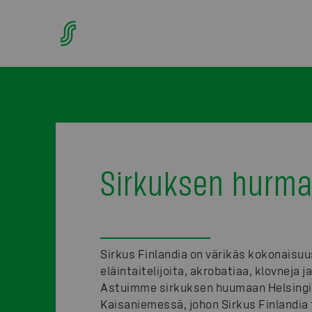
Sirkuksen hurm
Sirkus Finlandia on värikäs kokonaisuu
eläintaitelijoita, akrobatiaa, klovneja j
Astuimme sirkuksen huumaan Helsing
Kaisaniemessä, johon Sirkus Finlandia