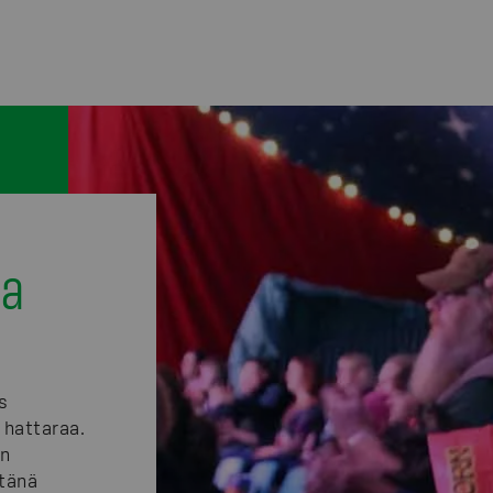
aa
s
a hattaraa.
in
 tänä