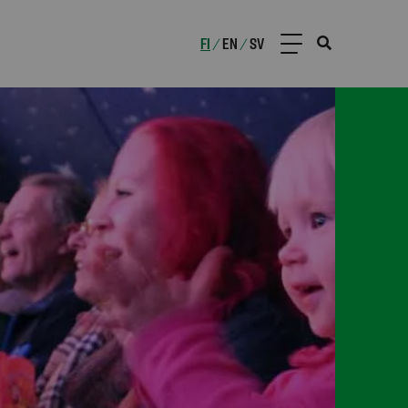
FI
EN
SV
/
/