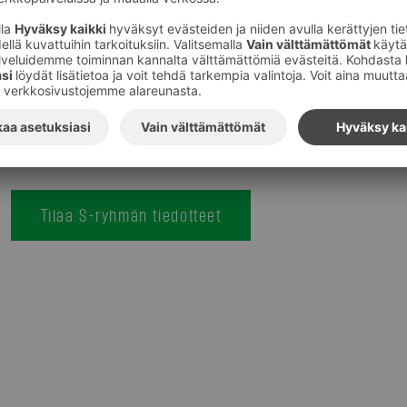
Kuvat
:
S-Ryhmä
Tilaa S-ryhmän tiedotteet