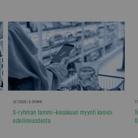
10.7.2026 | S-RYHMÄ
7.
S-ryhmän tammi–kesäkuun myynti kasvoi
T
edellisvuodesta
0