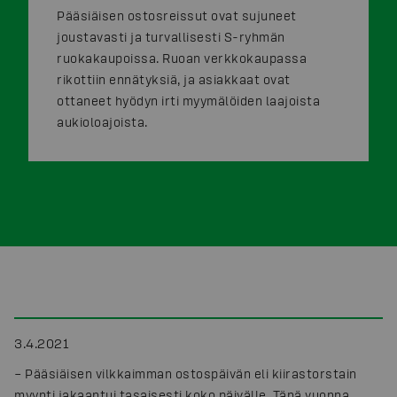
Pääsiäisen ostosreissut ovat sujuneet
joustavasti ja turvallisesti S-ryhmän
ruokakaupoissa. Ruoan verkkokaupassa
rikottiin ennätyksiä, ja asiakkaat ovat
ottaneet hyödyn irti myymälöiden laajoista
aukioloajoista.
3.4.2021
– Pääsiäisen vilkkaimman ostospäivän eli kiirastorstain
myynti jakaantui tasaisesti koko päivälle. Tänä vuonna