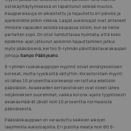
ostokäyttäytymisessä on tapahtunut selkeä muutos.
Kauppareissuja on aikaistettu ja hajautettu eri päiville ja
ajankohdille pitkin viikkoa. Laajat aukioloajat ovat antaneet
ihmisille vapauden asioida kaupassa silloin, kun se heille
parhaiten sopii. On ollut ilahduttavaa huomata, että koko
epidemia-ajan jatkunut asioinnin hajauttaminen jatkui
myös pääsiäisenä, kertoo S-ryhmän päivittäistavarakaupan
johtaja
Sampo Päällysaho
.
S-ryhmän ruokakauppojen myynnit olivat ennätyksellisen
korkeat, mutta ryysiksiltä vältyttiin. Kiirastorstain myynti
oli lähes 15 prosenttia korkeampi verrattuna edellisiin
pääsiäisiin. Asiakkaiden kertaostokset ovat olleet lähes
neljänneksen suuremmat, vaikka korona-ajalle tyypillisesti
asiakasmäärät jäivät noin 10 prosenttia normaalista
pääsiäisestä.
Pääsiäiskauppaan on varauduttu kaikkien aikojen
laajimmilla aukioloajoilla. Eri puolilla maata noin 80 S-