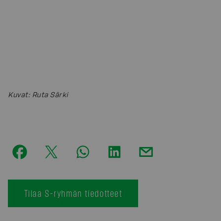
Kuvat
:
Ruta Särki
Tilaa S-ryhmän tiedotteet