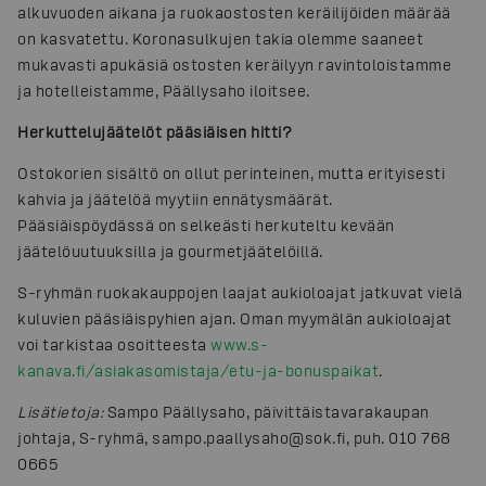
alkuvuoden aikana ja ruokaostosten keräilijöiden määrää
on kasvatettu. Koronasulkujen takia olemme saaneet
mukavasti apukäsiä ostosten keräilyyn ravintoloistamme
ja hotelleistamme, Päällysaho iloitsee.
Herkuttelujäätelöt pääsiäisen hitti?
Ostokorien sisältö on ollut perinteinen, mutta erityisesti
kahvia ja jäätelöä myytiin ennätysmäärät.
Pääsiäispöydässä on selkeästi herkuteltu kevään
jäätelöuutuuksilla ja gourmetjäätelöillä.
S-ryhmän ruokakauppojen laajat aukioloajat jatkuvat vielä
kuluvien pääsiäispyhien ajan. Oman myymälän aukioloajat
voi tarkistaa osoitteesta
www.s-
kanava.fi/asiakasomistaja/etu-ja-bonuspaikat
.
Lisätietoja:
Sampo Päällysaho, päivittäistavarakaupan
johtaja, S-ryhmä, sampo.paallysaho@sok.fi, puh. 010 768
0665