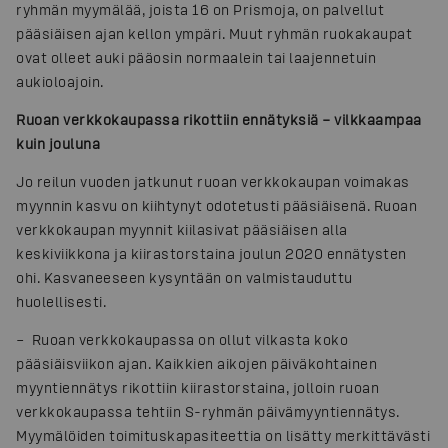
ryhmän myymälää, joista 16 on Prismoja, on palvellut
pääsiäisen ajan kellon ympäri. Muut ryhmän ruokakaupat
ovat olleet auki pääosin normaalein tai laajennetuin
aukioloajoin.
Ruoan verkkokaupassa rikottiin ennätyksiä – vilkkaampaa
kuin jouluna
Jo reilun vuoden jatkunut ruoan verkkokaupan voimakas
myynnin kasvu on kiihtynyt odotetusti pääsiäisenä. Ruoan
verkkokaupan myynnit kiilasivat pääsiäisen alla
keskiviikkona ja kiirastorstaina joulun 2020 ennätysten
ohi. Kasvaneeseen kysyntään on valmistauduttu
huolellisesti.
– Ruoan verkkokaupassa on ollut vilkasta koko
pääsiäisviikon ajan. Kaikkien aikojen päiväkohtainen
myyntiennätys rikottiin kiirastorstaina, jolloin ruoan
verkkokaupassa tehtiin S-ryhmän päivämyyntiennätys.
Myymälöiden toimituskapasiteettia on lisätty merkittävästi