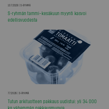
10.7.2026 | S-RYHMÄ
S-ryhmän tammi–kesäkuun myynti kasvoi
edellisvuodesta
7.7.2026 | S-RYHMÄ
Tutun arkituotteen pakkaus uudistui: yli 34 000
kg vähemmän pakkausmuovia