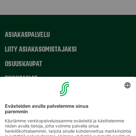
ASIAKASPALVELU
LIITY ASIAKASOMISTAJAKSI
OSUUSKAUPAT
TOIMIPAIKAT
YHTEYSTIEDOT