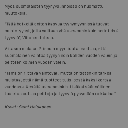
Myös suomalaisten tyynyvalinnoissa on huomattu
muutoksia.
”Tällä hetkellä eniten kasvua tyynymyynnissä tuovat
muototyynyt, joita valitaan yhä useammin kuin perinteisiä
tyynyjä”, Viitanen toteaa.
Viitasen mukaan Prisman myyntidata osoittaa, että
suomalainen vaihtaa tyynyn noin kahden vuoden välein ja
peitteen kolmen vuoden välein.
”Tämä on riittävä vaihtoväli, mutta on tietenkin tärkeä
muistaa, että nämä tuotteet tulisi pestä kaksi kertaa
vuodessa. Kesällä useamminkin. Lisäksi säännöllinen
tuuletus auttaa peittoja ja tyynyjä pysymään raikkaina.”
Kuvat
:
Sami Heiskanen