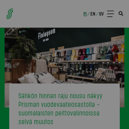
FI
EN
SV
/
/
Sähkön hinnan raju nousu näkyy
Prisman vuodevaateosastolla –
suomalaisten peittovalinnoissa
selvä muutos