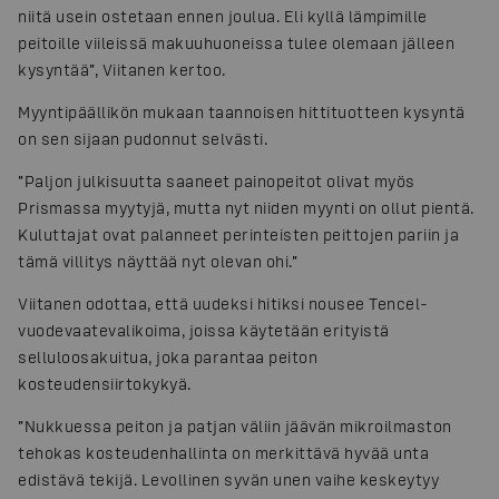
niitä usein ostetaan ennen joulua. Eli kyllä lämpimille
peitoille viileissä makuuhuoneissa tulee olemaan jälleen
kysyntää”, Viitanen kertoo.
Myyntipäällikön mukaan taannoisen hittituotteen kysyntä
on sen sijaan pudonnut selvästi.
”Paljon julkisuutta saaneet painopeitot olivat myös
Prismassa myytyjä, mutta nyt niiden myynti on ollut pientä.
Kuluttajat ovat palanneet perinteisten peittojen pariin ja
tämä villitys näyttää nyt olevan ohi.”
Viitanen odottaa, että uudeksi hitiksi nousee Tencel-
vuodevaatevalikoima, joissa käytetään erityistä
selluloosakuitua, joka parantaa peiton
kosteudensiirtokykyä.
”Nukkuessa peiton ja patjan väliin jäävän mikroilmaston
tehokas kosteudenhallinta on merkittävä hyvää unta
edistävä tekijä. Levollinen syvän unen vaihe keskeytyy