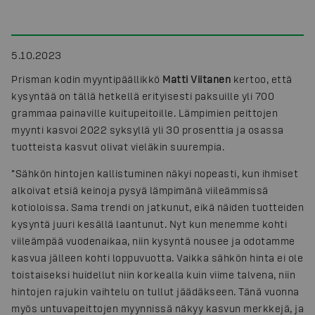
5.10.2023
Prisman kodin myyntipäällikkö
Matti Viitanen
kertoo, että
kysyntää on tällä hetkellä erityisesti paksuille yli 700
grammaa painaville kuitupeitoille. Lämpimien peittojen
myynti kasvoi 2022 syksyllä yli 30 prosenttia ja osassa
tuotteista kasvut olivat vieläkin suurempia.
”Sähkön hintojen kallistuminen näkyi nopeasti, kun ihmiset
alkoivat etsiä keinoja pysyä lämpimänä viileämmissä
kotioloissa. Sama trendi on jatkunut, eikä näiden tuotteiden
kysyntä juuri kesällä laantunut. Nyt kun menemme kohti
viileämpää vuodenaikaa, niin kysyntä nousee ja odotamme
kasvua jälleen kohti loppuvuotta. Vaikka sähkön hinta ei ole
toistaiseksi huidellut niin korkealla kuin viime talvena, niin
hintojen rajukin vaihtelu on tullut jäädäkseen. Tänä vuonna
myös untuvapeittojen myynnissä näkyy kasvun merkkejä, ja