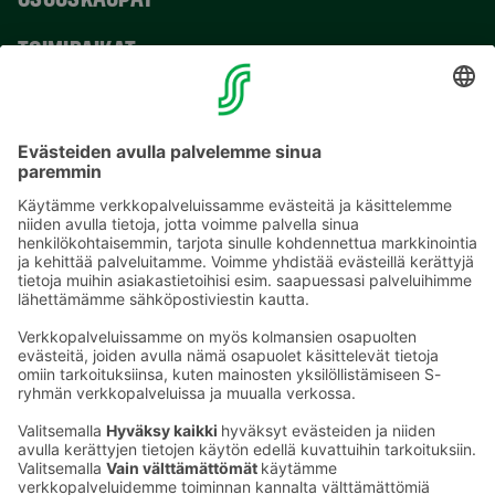
TOIMIPAIKAT
YHTEYSTIEDOT
Sähköpostiosoitteet S-ryhmässä ovat muotoa
etunimi.sukunimi@sok.fi
Seuraa meitä
: