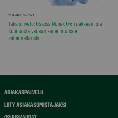
23.6.2026 | S-RYHMÄ
Takaisinveto: Osassa Munax Oy:n pakkaamista
Kotimaista vapaan kanan munista
salmonellariski
ASIAKASPALVELU
LIITY ASIAKASOMISTAJAKSI
OSUUSKAUPAT