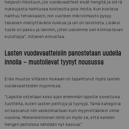
helposti hikoiluun, jos vuodevaatteet eivät hengitä ja siirrä
nukkujasta haihtuvaa kosteutta pois iholta. Kun kosteus
haihtuu tehokkaasti, niin vuoteen mikroilmasto pysyy
tasaisen miellyttävänä nukkua ja uni on levollista. Lisäksi
tuote on paksu ja lämmin, joten uskomme sen kiinnostavan
kuluttajia”, Viitanen ennustaa.
Lasten vuodevaatteisiin panostetaan uudella
innolla – muotoilevat tyynyt nousussa
Eräs muutos Viitasen mukaan on tapahtunut myös lasten
vuodevaatteiden myynnissä.
”Lapsille ostetaan koko ajan enemmän lapsille soveltuvia
tuotteita, kuten lasten peittoja ja tyynyjä. Tämä kategoria
on kasvanut niin valikoimaltaan kuin myynniltäänkin viime
vuosina. Mielenkiintoinen ilmiö on myös se, että kahden
hengen peitoissa nähdään nyt kasvua.”