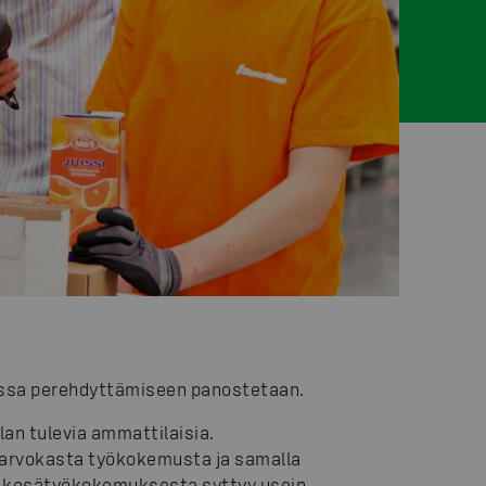
assa perehdyttämiseen panostetaan.
lan tulevia ammattilaisia.
 arvokasta työkokemusta ja samalla
 kesätyökokemuksesta syttyy usein