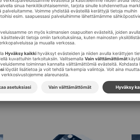
Tilaa S-ryhmän tiedotteet