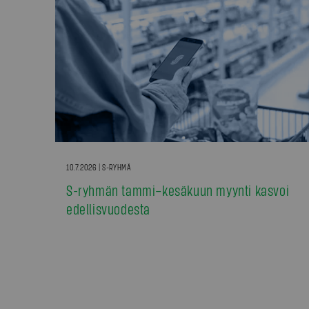
10.7.2026 | S-RYHMÄ
S-ryhmän tammi–kesäkuun myynti kasvoi
edellisvuodesta