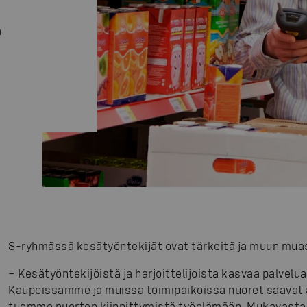
a
S-ryhmässä kesätyöntekijät ovat tärkeitä ja muun mu
– Kesätyöntekijöistä ja harjoittelijoista kasvaa palvelua
Kaupoissamme ja muissa toimipaikoissa nuoret saavat
tuemme nuorten kiinnittymistä työelämään. Mukavasta