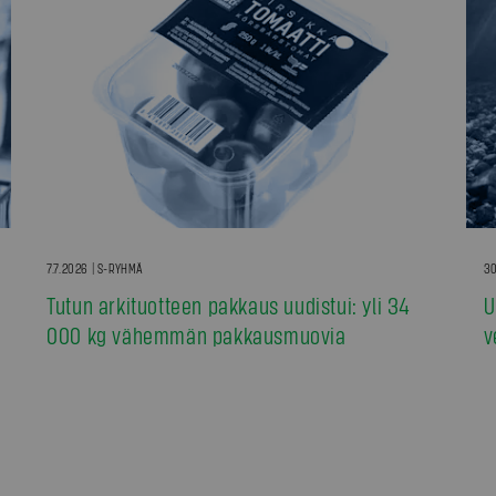
7.7.2026 | S-RYHMÄ
30
Tutun arkituotteen pakkaus uudistui: yli 34
U
000 kg vähemmän pakkausmuovia
v