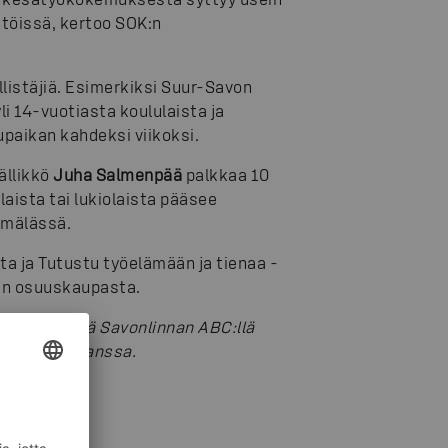
 töissä, kertoo SOK:n
listäjiä. Esimerkiksi Suur-Savon
i 14-vuotiasta koululaista ja
upaikan kahdeksi viikoksi.
ällikkö
Juha Salmenpää
palkkaa 10
ista tai lukiolaista pääsee
ymälässä.
a ja Tutustu työelämään ja tienaa -
aan osuuskaupasta.
 ensi kesänä Savonlinnan ABC:llä
lmenpään kanssa.