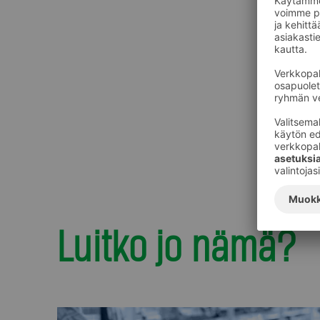
Luitko jo nämä?