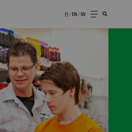
FI
EN
SV
/
/