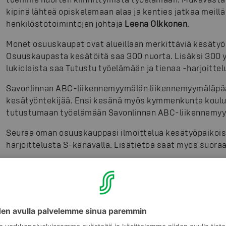
kipinä lähteä opiskelemaan alaa ja kenties jatkaa meillä
henkilöstötoimintojen johtaja
Leena Olkkonen
.
Monet osuuskaupat ovat alueillaan merkittäviä kesätyöl
Osuuskaupasta kesätöitä saa 300 nuorta. Lisäksi 300 yl
lukiolaista saa Tutustu työelämään ja tienaa -harjoittel
Savonlinnan ABC-liikennemyymälän liikennemyymäläpä
kesätyöntekijää. Ensi kesänä myös kymmenkunta koulula
tutustumaan työelämään Savonlinnan ABC-liikennemy
Seuraa oman osuuskauppasi ilmoittelua kesätyöpaikoist
harjoittelusta S-kanavalla. Lisätietoa saat myös suor
Kuvassa: Merkonomiopiskelija Atte Nikula työskentelee
muun muassa ABC:n liikennemyymäläpäällikkö Juha Sa
Kuvat
:
S-Ryhmä