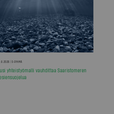
.6.2026 | S-RYHMÄ
usi yhteistyömalli vauhdittaa Saaristomeren
esiensuojelua