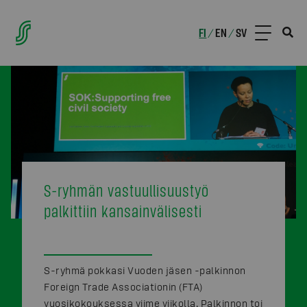
FI
EN
SV
/
/
S-ryhmän vastuullisuustyö
palkittiin kansainvälisesti
S-ryhmä pokkasi Vuoden jäsen -palkinnon
Foreign Trade Associationin (FTA)
vuosikokouksessa viime viikolla. Palkinnon toi