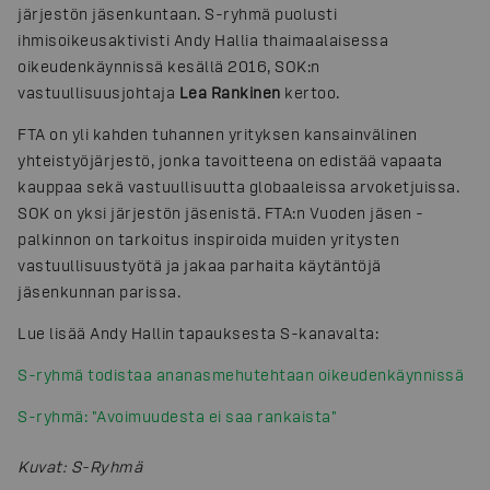
järjestön jäsenkuntaan. S-ryhmä puolusti
ihmisoikeusaktivisti Andy Hallia thaimaalaisessa
oikeudenkäynnissä kesällä 2016, SOK:n
vastuullisuusjohtaja
Lea Rankinen
kertoo.
FTA on yli kahden tuhannen yrityksen kansainvälinen
yhteistyöjärjestö, jonka tavoitteena on edistää vapaata
kauppaa sekä vastuullisuutta globaaleissa arvoketjuissa.
SOK on yksi järjestön jäsenistä. FTA:n Vuoden jäsen -
palkinnon on tarkoitus inspiroida muiden yritysten
vastuullisuustyötä ja jakaa parhaita käytäntöjä
jäsenkunnan parissa.
Lue lisää Andy Hallin tapauksesta S-kanavalta:
S-ryhmä todistaa ananasmehutehtaan oikeudenkäynnissä
S-ryhmä: "Avoimuudesta ei saa rankaista"
Kuvat
:
S-Ryhmä