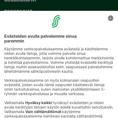
TOIMIPAIKAT
YHTEYSTIEDOT
Sähköpostiosoitteet S-ryhmässä ovat muotoa
etunimi.sukunimi@sok.fi
Seuraa meitä
: