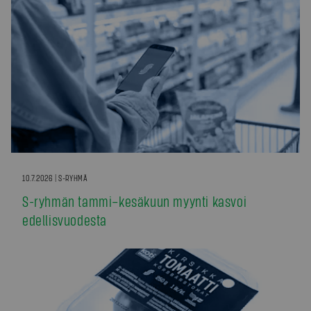
10.7.2026 | S-RYHMÄ
S-ryhmän tammi–kesäkuun myynti kasvoi
edellisvuodesta