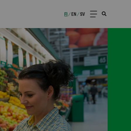
FI
EN
SV
/
/