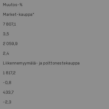
Muutos-%
Market-kauppa
*
7 807,1
3,5
2 059,9
2,4
Liikennemyymälä- ja polttonestekauppa
1 817,2
-
0,8
433,7
-
2,3