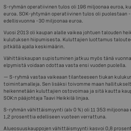
S-ryhmän operatiivinen tulos oli 196 miljoonaa euroa, k
euroa. SOK-yhtymän operatiivinen tulos oli puolestaan 
edellisvuonna -30 miljoonaa euroa.
Vuosi 2013 oli kaupan alalle vaikea johtuen talouden hei
kulutuksen hiipumisesta. Kuluttajien luottamus taloute
pitkällä ajalla keskimäärin.
Vähittäiskaupan supistuminen jatkuu myös tänä vuonna
elpymistä voidaan odottaa vasta ensi vuoden puolella.
— S-ryhmä vastaa vaikeaan tilanteeseen tiukan kulukuri
toimintamalleja. Sen lisäksi toivomme maan hallitukselta
heikennetään kuluttajien ostovoimaa ja sitä kautta kau
SOK:n pääjohtaja Taavi Heikkilä linjaa.
S-ryhmän vähittäismyynti (alv 0 %) oli 11 353 miljoonaa 
1,2 prosenttia edelliseen vuoteen verrattuna.
Alueosuuskauppojen vähittäismyynti kasvoi 0,8 prosentt