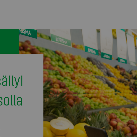
äilyi
solla
7