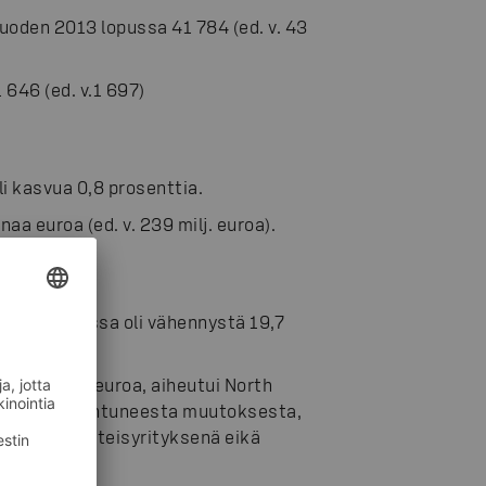
vuoden 2013 lopussa 41 784 (ed. v. 43
646 (ed. v.1 697)
li kasvua 0,8 prosenttia.
naa euroa (ed. v. 239 milj. euroa).
aa euroa, jossa oli vähennystä 19,7
 miljoonaa euroa, aiheutui North
a 2012 tapahtuneesta muutoksesta,
käsitelty yhteisyrityksenä eikä