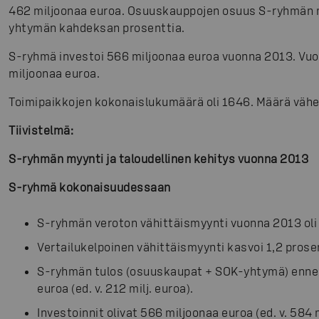
462 miljoonaa euroa. Osuuskauppojen osuus S-ryhmän my
yhtymän kahdeksan prosenttia.
S-ryhmä investoi 566 miljoonaa euroa vuonna 2013. Vuo
miljoonaa euroa.
Toimipaikkojen kokonaislukumäärä oli 1646. Määrä vähen
Tiivistelmä:
S-ryhmän myynti ja taloudellinen kehitys vuonna 2013
S-ryhmä kokonaisuudessaan
S-ryhmän veroton vähittäismyynti vuonna 2013 oli 
Vertailukelpoinen vähittäismyynti kasvoi 1,2 prose
S-ryhmän tulos (osuuskaupat + SOK-yhtymä) ennen 
euroa (ed. v. 212 milj. euroa).
Investoinnit olivat 566 miljoonaa euroa (ed. v. 584 m