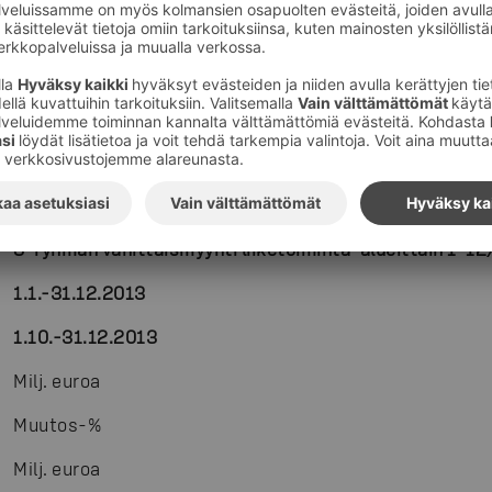
Vertailukelpoinen liikevaihto ilman em. yrityksen 
vastaavasta ajanjaksosta.
SOK-yhtymän tulos ennen veroja oli -5 miljoonaa euro
SOK-yhtymän operatiivinen tulos oli -32 miljoonaa eu
Investoinnit olivat 100 miljoonaa euroa (ed. v.125 
henkilömäärä väheni 1 277 hengellä edellisvuoden v
joulukuun lopussa 9 353.
S-ryhmän vähittäismyynti liiketoiminta-alueittain 1–12
1.1.-31.12.2013
1.10.-31.12.2013
Milj. euroa
Muutos-%
Milj. euroa