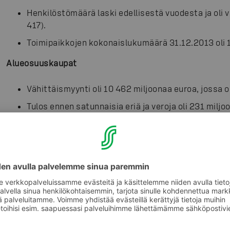
Henkilöstömäärä laski edellisestä vuodesta ja oli 
417).
Toimipaikkojen kokonaislukumäärä 31.12.2013 oli 1 
Alueosuuskaupat
Vähittäismyynti oli 10 462 miljoonaa euroa, jossa o
Tulos ennen satunnaisia eriä ja veroja oli 231 miljoo
SOK-yhtymä (SOK + tytäryhtiöt)
Jatkuvien toimintojen liikevaihto oli 8 539 miljoon
prosenttia edelliseen vuoteen verrattuna.
Jatkuvien toimintojen liikevaihdon vähennys, 2 095
European Oil Trade Oy:n omistuksessa joulukuuss
jonka seurauksena North European Oil Trade Oy on 
tytäryrityksenä.