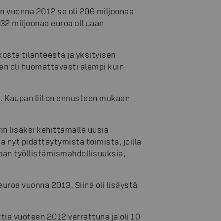
un vuonna 2012 se oli 206 miljoonaa
-32 miljoonaa euroa oltuaan
kosta tilanteesta ja yksityisen
en oli huomattavasti alempi kuin
. Kaupan liiton ennusteen mukaan
n lisäksi kehittämällä uusia
 nyt pidättäytymistä toimista, joilla
pan työllistämismahdollisuuksia,
euroa vuonna 2013. Siinä oli lisäystä
ia vuoteen 2012 verrattuna ja oli 10