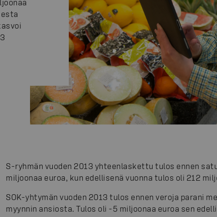
ljoonaa
eesta
kasvoi
,3
S-ryhmän vuoden 2013 yhteenlaskettu tulos ennen satunn
miljoonaa euroa, kun edellisenä vuonna tulos oli 212 mil
SOK-yhtymän vuoden 2013 tulos ennen veroja parani me
myynnin ansiosta. Tulos oli -5 miljoonaa euroa sen edel