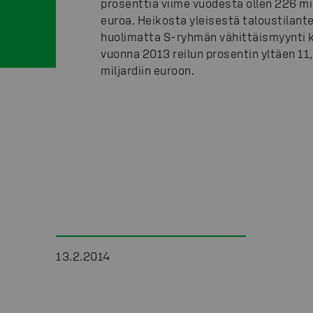
prosenttia viime vuodesta ollen 226 mi
euroa. Heikosta yleisestä taloustilant
huolimatta S-ryhmän vähittäismyynti 
vuonna 2013 reilun prosentin yltäen 11
miljardiin euroon.
13.2.2014