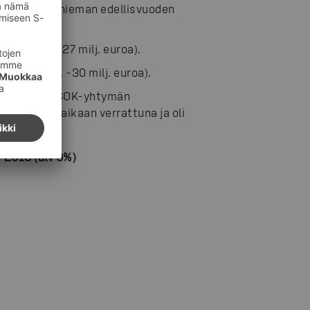
lukua kasvoi hieman edellisvuoden
a (ed. v. -27 milj. euroa).
roa (ed. v. -30 milj. euroa).
milj. euroa). SOK-yhtymän
astaavaan aikaan verrattuna ja oli
/2013 (alv 0%)