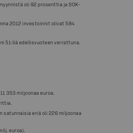
ynnistä oli 92 prosenttia ja SOK-
nna 2012 investoinnit olivat 584
i 51:llä edellisvuoteen verrattuna.
11 353 miljoonaa euroa.
nttia.
satunnaisia eriä oli 226 miljoonaa
ilj. euroa).