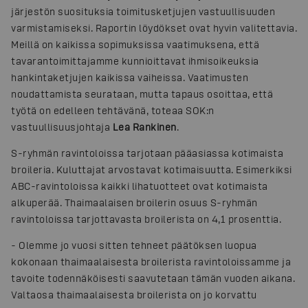
järjestön suosituksia toimitusketjujen vastuullisuuden
varmistamiseksi. Raportin löydökset ovat hyvin valitettavia.
Meillä on kaikissa sopimuksissa vaatimuksena, että
tavarantoimittajamme kunnioittavat ihmisoikeuksia
hankintaketjujen kaikissa vaiheissa. Vaatimusten
noudattamista seurataan, mutta tapaus osoittaa, että
työtä on edelleen tehtävänä, toteaa SOK:n
vastuullisuusjohtaja
Lea Rankinen
.
S-ryhmän ravintoloissa tarjotaan pääasiassa kotimaista
broileria. Kuluttajat arvostavat kotimaisuutta. Esimerkiksi
ABC-ravintoloissa kaikki lihatuotteet ovat kotimaista
alkuperää. Thaimaalaisen broilerin osuus S-ryhmän
ravintoloissa tarjottavasta broilerista on 4,1 prosenttia.
-
Olemme jo vuosi sitten tehneet päätöksen luopua
kokonaan thaimaalaisesta broilerista ravintoloissamme ja
tavoite todennäköisesti saavutetaan tämän vuoden aikana.
Valtaosa thaimaalaisesta broilerista on jo korvattu