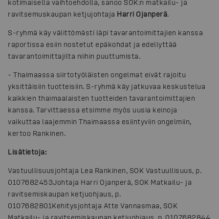
kotimaisella vaihtoehdolla, sanoo SOK:n matkailu- ja
ravitsemuskaupan ketjujohtaja
Harri Ojanperä
.
S-ryhmä käy välittömästi läpi tavarantoimittajien kanssa
raportissa esiin nostetut epäkohdat ja edellyttää
tavarantoimittajilta niihin puuttumista.
-
Thaimaassa siirtotyöläisten ongelmat eivät rajoitu
yksittäisiin tuotteisiin. S-ryhmä käy jatkuvaa keskustelua
kaikkien thaimaalaisten tuotteiden tavarantoimittajien
kanssa. Tarvittaessa etsimme myös uusia keinoja
vaikuttaa laajemmin Thaimaassa esiintyviin ongelmiin,
kertoo Rankinen.
Lisätietoja:
Vastuullisuusjohtaja Lea Rankinen, SOK Vastuullisuus, p.
0107682453
Johtaja Harri Ojanperä, SOK Matkailu- ja
ravitsemiskaupan ketjuohjaus, p.
0107682801
Kehitysjohtaja Atte Vannasmaa, SOK
Matkailu- ja ravitsemiskaupan ketjuohjaus, p. 0107682844