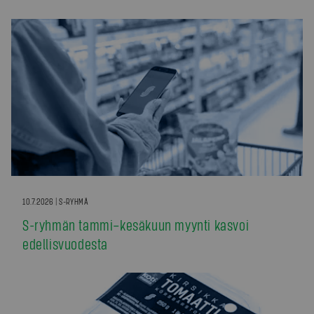
10.7.2026 | S-RYHMÄ
S-ryhmän tammi–kesäkuun myynti kasvoi
edellisvuodesta