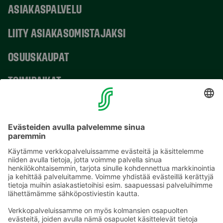
ASIAKASPALVELU
LIITY ASIAKASOMISTAJAKSI
OSUUSKAUPAT
TOIMIPAIKAT
YHTEYSTIEDOT
Sähköpostiosoitteet S-ryhmässä ovat muotoa
etunimi.sukunimi@sok.fi